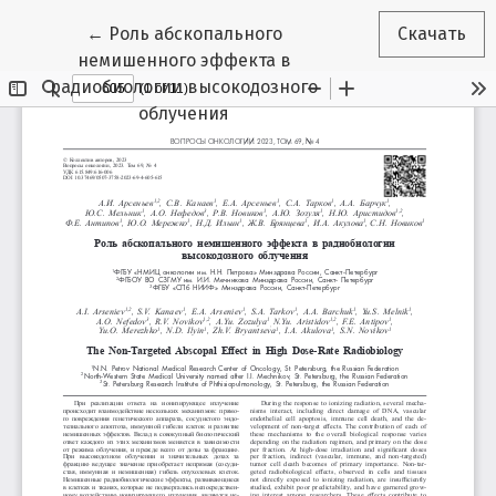
Вернуться к Подробностям о статье
←
Роль абскопального
Скачать
немишенного эффекта в
радиобиологии высокодозного
облучения