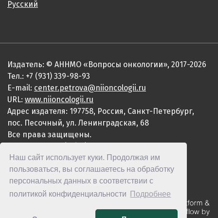
Русский
Издатель: © АННМО «Вопросы онкологии», 2017-2026
Тел.: +7 (931) 339-98-93
E-mail:
center.petrova@niioncologii.ru
URL:
www.niioncologii.ru
Адрес издателя: 197758, Россия, Санкт-Петербург,
пос. Песочный, ул. Ленинградская, 68
Все права защищены.
ISSN 0507-3758 (Print)
Наш сайт использует куки. Продолжая им
ISSN 2949-4915 (Online)
пользоваться, вы соглашаетесь на обработку
персональных данных в соответствии с
политикой конфиденциальности
Подробнее