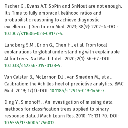
Fischer G., Evans A.T. SpPin and SnNout are not enough.
It’s Time to fully embrace likelihood ratios and
probabilistic reasoning to achieve diagnostic
excellence. J Gen Intern Med. 2023; 38(9): 2202–4.-DOI:
10.1007/s11606-023-08177-5
.
Lundberg S.M., Erion G., Chen H., et al. From local
explanations to global understanding with explainable
AI for trees. Nat Mach Intell. 2020; 2(1): 56–67.-DOI:
10.1038/s42256-019-0138-9
.
Van Calster B., McLernon D.J., van Smeden M., et al.
Calibration: the Achilles heel of predictive analytics. BMC
Med. 2019; 17(1).-DOI:
10.1186/s12916-019-1466-7
.
Ding Y., Simonoff J. An investigation of missing data
methods for classification trees applied to binary
response data. J Mach Learn Res. 2010; 11: 131-70.-DOI:
10.5555/1756006.1756012
.