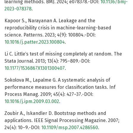
learning methods. BMJ. 2024; e078378.-DOI:
10.1136/bmj-
2023-078378
.
Kapoor S., Narayanan A. Leakage and the
reproducibility crisis in machine-learning-based
science. Patterns. 2023; 4(9): 100804.-DOI:
10.1016/j.patter.2023.100804
.
Li C. Little′s test of missing completely at random. The
Stata Journal. 2013; 13(4): 795–809.-DOI:
10.1177/1536867X1301300407
.
Sokolova M., Lapalme G. A systematic analysis of
performance measures for classification tasks. Inf
Process Manag. 2009; 45(4): 427–37.-DOI:
10.1016/j.ipm.2009.03.002
.
Zoubir A., Iskandler D. Bootstrap methods and
applications. IEEE Signal Processing Magazine. 2007;
24(4): 10–9.-DOI:
10.1109/msp.2007.4286560
.