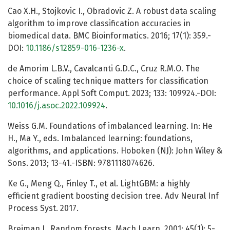
Cao X.H., Stojkovic I., Obradovic Z. A robust data scaling
algorithm to improve classification accuracies in
biomedical data. BMC Bioinformatics. 2016; 17(1): 359.-
DOI:
10.1186/s12859-016-1236-x
.
de Amorim L.B.V., Cavalcanti G.D.C., Cruz R.M.O. The
choice of scaling technique matters for classification
performance. Appl Soft Comput. 2023; 133: 109924.-DOI:
10.1016/j.asoc.2022.109924
.
Weiss G.M. Foundations of imbalanced learning. In: He
H., Ma Y., eds. Imbalanced learning: foundations,
algorithms, and applications. Hoboken (NJ): John Wiley &
Sons. 2013; 13-41.-ISBN: 9781118074626.
Ke G., Meng Q., Finley T., et al. LightGBM: a highly
efficient gradient boosting decision tree. Adv Neural Inf
Process Syst. 2017.
Breiman L. Random forests. Mach Learn. 2001; 45(1): 5-