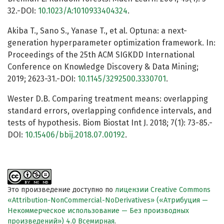
32.-DOI:
10.1023/A:1010933404324
.
Akiba T., Sano S., Yanase T., et al. Optuna: a next-
generation hyperparameter optimization framework. In:
Proceedings of the 25th ACM SIGKDD International
Conference on Knowledge Discovery & Data Mining;
2019; 2623-31.-DOI:
10.1145/3292500.3330701
.
Wester D.B. Comparing treatment means: overlapping
standard errors, overlapping confidence intervals, and
tests of hypothesis. Biom Biostat Int J. 2018; 7(1): 73-85.-
DOI:
10.15406/bbij.2018.07.00192
.
Это произведение доступно по
лицензии Creative Commons
«Attribution-NonCommercial-NoDerivatives» («Атрибуция —
Некоммерческое использование — Без производных
произведений») 4.0 Всемирная
.