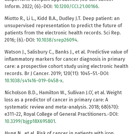
Inform. 2022; (6).-DOI:
10.1200/CCI.21.00166
.
Miotto R., Li L., Kidd B.A., Dudley J.T. Deep patient: an
unsupervised representation to predict the future of
patients from the electronic health records. Sci Rep.
2016; (6).-DOI:
10.1038/srep26094
.
Watson J., Salisbury C., Banks J., et al. Predictive value of
inflammatory markers for cancer diagnosis in primary
care: a prospective cohort study using electronic health
records. Br J Cancer. 2019; 120(11): 1045–51.-DOI:
10.1038/s41416-019-0458-x
.
Nicholson B.D., Hamilton W., Sullivan J.O’, et al. Weight
loss as a predictor of cancer in primary care: A
systematic review and meta-analysis. 2018; 68(670):
e311–22, Royal College of General Practitioners.-DOI:
10.3399/bjgp18X695801
.
Hung N., et al. Risk of cancer in patients with iron