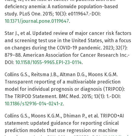
deficiency anemia: A nationwide population-based
study. PLoS One. 2015; 10(3): e0119647.-DOI:
10.1371/journal.pone.0119647
.
Star J., et al. Updated review of major cancer risk factors
and screening test use in the United States, with a focus
on changes during the COVID-19 pandemic. 2023; 32(7):
879–88. American Association for Cancer Research Inc.-
DOI:
10.1158/1055-9965.EPI-23-0114
.
Collins G.S., Reitsma J.B., Altman D.G., Moons K.G.M.
Transparent reporting of a multivariable prediction
model for individual prognosis or diagnosis (TRIPOD):
The TRIPOD Statement. BMC Med. 2015; 13(1): 1.-DOI:
10.1186/s12916-014-0241-z
.
Collins G.S., Moons K.G.M., Dhiman P., et al. TRIPOD+AI
statement: updated guidance for reporting clinical
prediction models that use regression or machine