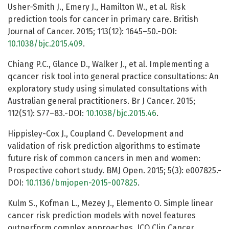
Usher-Smith J., Emery J., Hamilton W., et al. Risk
prediction tools for cancer in primary care. British
Journal of Cancer. 2015; 113(12): 1645–50.-DOI:
10.1038/bjc.2015.409
.
Chiang P.C., Glance D., Walker J., et al. Implementing a
qcancer risk tool into general practice consultations: An
exploratory study using simulated consultations with
Australian general practitioners. Br J Cancer. 2015;
112(S1): S77–83.-DOI:
10.1038/bjc.2015.46
.
Hippisley-Cox J., Coupland C. Development and
validation of risk prediction algorithms to estimate
future risk of common cancers in men and women:
Prospective cohort study. BMJ Open. 2015; 5(3): e007825.-
DOI:
10.1136/bmjopen-2015-007825
.
Kulm S., Kofman L., Mezey J., Elemento O. Simple linear
cancer risk prediction models with novel features
outperform complex approaches. JCO Clin Cancer