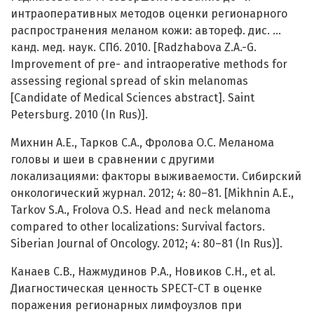
интраоперативных методов оценки регионарного
распространения меланом кожи: автореф. дис. …
канд. мед. наук. СПб. 2010. [Radzhabova Z.A.-G.
Improvement of pre- and intraoperative methods for
assessing regional spread of skin melanomas
[Candidate of Medical Sciences abstract]. Saint
Petersburg. 2010 (In Rus)].
Михнин А.Е., Тарков С.А., Фролова О.С. Меланома
головы и шеи в сравнении с другими
локализациями: факторы выживаемости. Сибирский
онкологический журнал. 2012; 4: 80–81. [Mikhnin A.E.,
Tarkov S.A., Frolova O.S. Head and neck melanoma
compared to other localizations: Survival factors.
Siberian Journal of Oncology. 2012; 4: 80–81 (In Rus)].
Канаев С.В., Нажмудинов Р.А., Новиков С.Н., et al.
Диагностическая ценность SPECT-CT в оценке
поражения регионарных лимфоузлов при