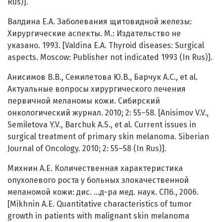
Rus)].
Валдина Е.А. Заболевания щитовидной железы:
Хирургические аспекты. М.: Издательство не
указано. 1993. [Valdina E.A. Thyroid diseases: Surgical
aspects. Moscow: Publisher not indicated 1993 (In Rus)].
Анисимов В.В., Семилетова Ю.В., Барчук А.С., et al.
Актуальные вопросы хирургического лечения
первичной меланомы кожи. Сибирский
онкологический журнал. 2010; 2: 55–58. [Anisimov V.V.,
Semiletova Y.V., Barchuk A.S., et al. Current issues in
surgical treatment of primary skin melanoma. Siberian
Journal of Oncology. 2010; 2: 55–58 (In Rus)].
Михнин А.Е. Количественная характеристика
опухолевого роста у больных злокачественной
меланомой кожи: дис. …д-ра мед. наук. СПб., 2006.
[Mikhnin A.E. Quantitative characteristics of tumor
growth in patients with malignant skin melanoma