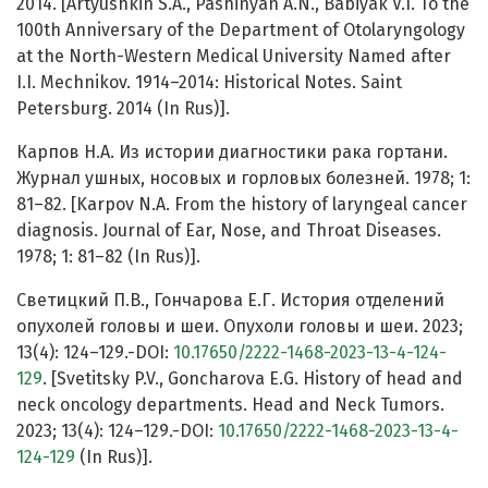
2014. [Artyushkin S.A., Pashinyan A.N., Babiyak V.I. To the
100th Anniversary of the Department of Otolaryngology
at the North-Western Medical University Named after
I.I. Mechnikov. 1914–2014: Historical Notes. Saint
Petersburg. 2014 (In Rus)].
Карпов Н.А. Из истории диагностики рака гортани.
Журнал ушных, носовых и горловых болезней. 1978; 1:
81–82. [Karpov N.A. From the history of laryngeal cancer
diagnosis. Journal of Ear, Nose, and Throat Diseases.
1978; 1: 81–82 (In Rus)].
Светицкий П.В., Гончарова Е.Г. История отделений
опухолей головы и шеи. Опухоли головы и шеи. 2023;
13(4): 124–129.-DOI:
10.17650/2222-1468-2023-13-4-124-
129
. [Svetitsky P.V., Goncharova E.G. History of head and
neck oncology departments. Head and Neck Tumors.
2023; 13(4): 124–129.-DOI:
10.17650/2222-1468-2023-13-4-
124-129
(In Rus)].