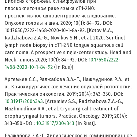
Биопсия сторожевых лимфоузлов при
плоскоклеточном раке языка cT1-2N0:
проспективное одноцентровое исследование.
Опухоли головы и шеи. 2020; 10(1): 84–92.-DOI:
10.17650/2222-1468-2020-10-1-84-92. [Kotov M.A.,
Radzhabova Z.A.-G., Novikov S.N., et al. 2020. Sentinel
lymph node biopsy in cT1-2N0 tongue squamous cell
carcinoma: A prospective single-center study. Head and
Neck Tumors 2020; 10(1): 84–92.-DOI:
10.17650/2222-
1468-2020-10-1-84-92
(In Rus)].
Артемьев С.С., Раджабова З.А.-Г., Нажмудинов Р.А., et
al. Криохирургическое лечение опухолей ротоглотки.
Практическая онкология. 2019; 20(4): 343–350.-DOI:
10.31917/2004343
. [Artemiev S.S., Radzhabova Z.A.-G.,
Nazhmudinov R.A., et al. Cryosurgical treatment of
oropharyngeal tumors. Practical Oncology. 2019; 20(4):
343–350.-DOI:
10.31917/2004343
(In Rus)].
Раджабова З.А.-Г. Хирургическое и комбинированное