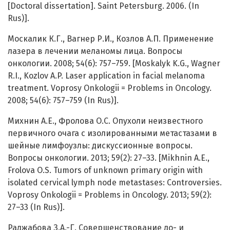
[Doctoral dissertation]. Saint Petersburg. 2006. (In
Rus)].
Москалик К.Г., Вагнер Р.И., Козлов А.П. Применение
лазера в лечении меланомы лица. Вопросы
онкологии. 2008; 54(6): 757–759. [Moskalyk K.G., Wagner
R.I., Kozlov A.P. Laser application in facial melanoma
treatment. Voprosy Onkologii = Problems in Oncology.
2008; 54(6): 757–759 (In Rus)].
Михнин А.Е., Фролова О.С. Опухоли неизвестного
первичного очага с изолированными метастазами в
шейные лимфоузлы: дискуссионные вопросы.
Вопросы онкологии. 2013; 59(2): 27–33. [Mikhnin A.E.,
Frolova O.S. Tumors of unknown primary origin with
isolated cervical lymph node metastases: Controversies.
Voprosy Onkologii = Problems in Oncology. 2013; 59(2):
27–33 (In Rus)].
Раджабова З.А.-Г. Совершенствование до- и