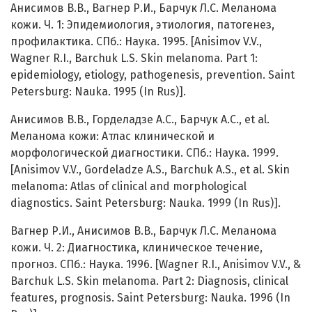
Анисимов В.В., Вагнер Р.И., Барчук Л.С. Меланома
кожи. Ч. 1: Эпидемиология, этиология, патогенез,
профилактика. СПб.: Наука. 1995. [Anisimov V.V.,
Wagner R.I., Barchuk L.S. Skin melanoma. Part 1:
epidemiology, etiology, pathogenesis, prevention. Saint
Petersburg: Nauka. 1995 (In Rus)].
Анисимов В.В., Горделадзе А.С., Барчук А.С., et al.
Меланома кожи: Атлас клинической и
морфологической диагностики. СПб.: Наука. 1999.
[Anisimov V.V., Gordeladze A.S., Barchuk A.S., et al. Skin
melanoma: Atlas of clinical and morphological
diagnostics. Saint Petersburg: Nauka. 1999 (In Rus)].
Вагнер Р.И., Анисимов В.В., Барчук Л.С. Меланома
кожи. Ч. 2: Диагностика, клиническое течение,
прогноз. СПб.: Наука. 1996. [Wagner R.I., Anisimov V.V., &
Barchuk L.S. Skin melanoma. Part 2: Diagnosis, clinical
features, prognosis. Saint Petersburg: Nauka. 1996 (In