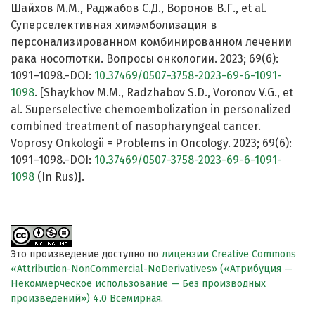
Шайхов М.М., Раджабов С.Д., Воронов В.Г., et al.
Суперселективная химэмболизация в
персонализированном комбинированном лечении
рака носоглотки. Вопросы онкологии. 2023; 69(6):
1091–1098.-DOI:
10.37469/0507-3758-2023-69-6-1091-
1098
. [Shaykhov M.M., Radzhabov S.D., Voronov V.G., et
al. Superselective chemoembolization in personalized
combined treatment of nasopharyngeal cancer.
Voprosy Onkologii = Problems in Oncology. 2023; 69(6):
1091–1098.-DOI:
10.37469/0507-3758-2023-69-6-1091-
1098
(In Rus)].
Это произведение доступно по
лицензии Creative Commons
«Attribution-NonCommercial-NoDerivatives» («Атрибуция —
Некоммерческое использование — Без производных
произведений») 4.0 Всемирная
.