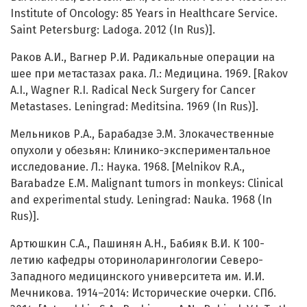
Institute of Oncology: 85 Years in Healthcare Service.
Saint Petersburg: Ladoga. 2012 (In Rus)].
Раков А.И., Вагнер Р.И. Радикальные операции на
шее при метастазах рака. Л.: Медицина. 1969. [Rakov
A.I., Wagner R.I. Radical Neck Surgery for Cancer
Metastases. Leningrad: Meditsina. 1969 (In Rus)].
Мельников Р.А., Барабадзе Э.М. Злокачественные
опухоли у обезьян: Клинико-экспериментальное
исследование. Л.: Наука. 1968. [Melnikov R.A.,
Barabadze E.M. Malignant tumors in monkeys: Clinical
and experimental study. Leningrad: Nauka. 1968 (In
Rus)].
Артюшкин С.А., Пашинян А.Н., Бабияк В.И. К 100-
летию кафедры оториноларингологии Северо-
Западного медицинского университета им. И.И.
Мечникова. 1914–2014: Исторические очерки. СПб.