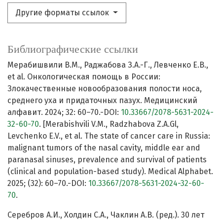
Другие форматы ссылок
Библиографические ссылки
Мерабишвили В.М., Раджабова З.А.-Г., Левченко Е.В.,
et al. Онкологическая помощь в России:
Злокачественные новообразования полости носа,
среднего уха и придаточных пазух. Медицинский
алфавит. 2024; 32: 60–70.-DOI:
10.33667/2078-5631-2024-
32-60-70
. [Merabishvili V.M., Radzhabova Z.A.Gl,
Levchenko E.V., et al. The state of cancer care in Russia:
malignant tumors of the nasal cavity, middle ear and
paranasal sinuses, prevalence and survival of patients
(clinical and population-based study). Medical Alphabet.
2025; (32): 60–70.-DOI:
10.33667/2078-5631-2024-32-60-
70
.
Серебров А.И., Холдин С.А., Чаклин А.В. (ред.). 30 лет