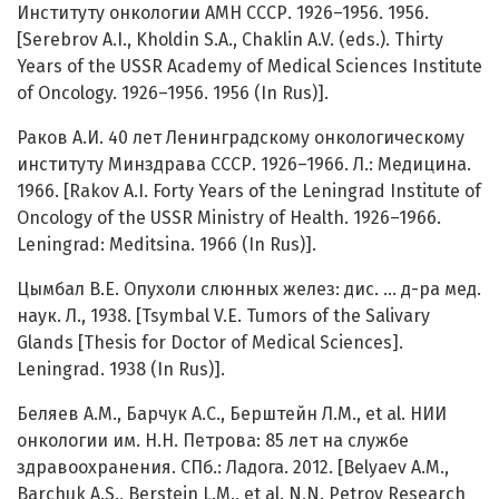
Институту онкологии АМН СССР. 1926–1956. 1956.
[Serebrov A.I., Kholdin S.A., Chaklin A.V. (eds.). Thirty
Years of the USSR Academy of Medical Sciences Institute
of Oncology. 1926–1956. 1956 (In Rus)].
Раков А.И. 40 лет Ленинградскому онкологическому
институту Минздрава СССР. 1926–1966. Л.: Медицина.
1966. [Rakov A.I. Forty Years of the Leningrad Institute of
Oncology of the USSR Ministry of Health. 1926–1966.
Leningrad: Meditsina. 1966 (In Rus)].
Цымбал В.Е. Опухоли слюнных желез: дис. … д-ра мед.
наук. Л., 1938. [Tsymbal V.E. Tumors of the Salivary
Glands [Thesis for Doctor of Medical Sciences].
Leningrad. 1938 (In Rus)].
Беляев А.М., Барчук А.С., Берштейн Л.М., et al. НИИ
онкологии им. Н.Н. Петрова: 85 лет на службе
здравоохранения. СПб.: Ладога. 2012. [Belyaev A.M.,
Barchuk A.S., Berstein L.M., et al. N.N. Petrov Research