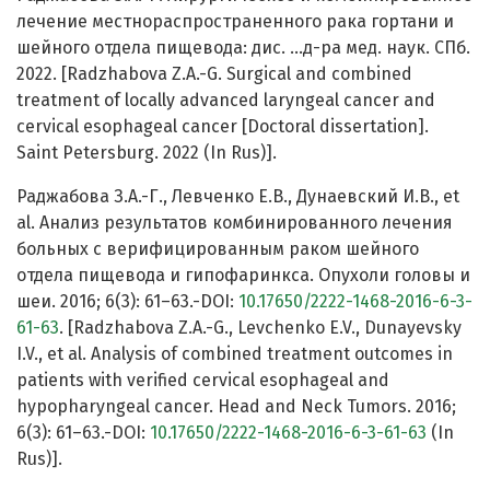
лечение местнораспространенного рака гортани и
шейного отдела пищевода: дис. …д-ра мед. наук. СПб.
2022. [Radzhabova Z.A.-G. Surgical and combined
treatment of locally advanced laryngeal cancer and
cervical esophageal cancer [Doctoral dissertation].
Saint Petersburg. 2022 (In Rus)].
Раджабова З.А.-Г., Левченко Е.В., Дунаевский И.В., et
al. Анализ результатов комбинированного лечения
больных с верифицированным раком шейного
отдела пищевода и гипофаринкса. Опухоли головы и
шеи. 2016; 6(3): 61–63.-DOI:
10.17650/2222-1468-2016-6-3-
61-63
. [Radzhabova Z.A.-G., Levchenko E.V., Dunayevsky
I.V., et al. Analysis of combined treatment outcomes in
patients with verified cervical esophageal and
hypopharyngeal cancer. Head and Neck Tumors. 2016;
6(3): 61–63.-DOI:
10.17650/2222-1468-2016-6-3-61-63
(In
Rus)].