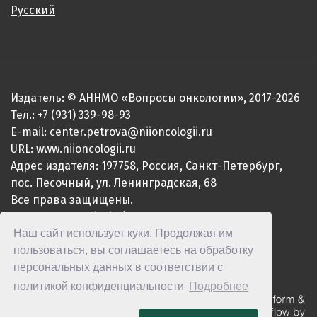
Русский
Издатель: © АННМО «Вопросы онкологии», 2017-2026
Тел.: +7 (931) 339-98-93
E-mail:
center.petrova@niioncologii.ru
URL:
www.niioncologii.ru
Адрес издателя: 197758, Россия, Санкт-Петербург,
пос. Песочный, ул. Ленинградская, 68
Все права защищены.
ISSN 0507-3758 (Print)
Наш сайт использует куки. Продолжая им
ISSN 2949-4915 (Online)
пользоваться, вы соглашаетесь на обработку
персональных данных в соответствии с
политикой конфиденциальности
Подробнее