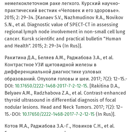
немелкоклеточном раке легкого. Курский научно-
практический вестник «Человек и его здоровье».
2015; 2: 29–34. [Kanaev S.V., Nazhmudinov R.A., Novikov
S.N., et al. Diagnostic value of SPECT-CT in assessing
regional lymph node involvement in non-small cell lung
cancer. Kursk scientific and practical bulletin "Human
and Health". 2015; 2: 29–34 (In Rus)].
Ракитина Д.А., Беляев А.М., Раджабова З.А., et al.
Контрастное УЗИ щитовидной железы в
дифференциальной диагностике узловых
образований. Опухоли головы и шеи. 2017; 7(2): 12–15.-
DOI:
10.17650/2222-1468-2017-7-2-12-15
. [Rakitina D.A.,
Belyaev A.M., Radzhabova Z.A., et al. Contrast-enhanced
thyroid ultrasound in differential diagnosis of focal
nodular lesions. Head and Neck Tumors. 2017; 7(2): 12–
15.-DOI:
10.17650/2222-1468-2017-7-2-12-15
(In Rus)].
Котов М.А., Раджабова З.А.-Г., Новиков С.Н., et al.