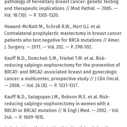
pathology of hereditary breast cancer: genetic testing
and therapeutic implications // Mod Pathol. — 2005. —
Vol. 18 (10). — P. 1305-1320.
Howard-McNatt М., Schroll R.W., Hurt G.J. et al.
Contralateral prophylactic mastectomy in breast cancer
patients who test negative for BRCA mutations // Amer.
J. Surgery. — 2011. — Vol. 202. — P. 298-302.
Kauff N.D., Domchek S.M., Friebel T.M. et al. Risk-
reducing salpingo-oophorectomy for the prevention of
BRCA1- and BRCA2-associated breast and gynecologic
cancer: a multicenter, prospective study // J Clin Oncol.
— 2008. — Vol. 26 (8). — P. 1331-1337.
Kauff N.D., Satagopan J.M., Robson M.E. et al. Risk-
reducing salpingo-oophorectomy in women with a
BRCA1 or BRCA2 mutation // N Engl J Med. — 2002. - Vol.
346. — P. 1609-1615.