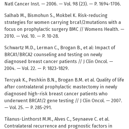
Natl Cancer Inst. — 2006. — Vol. 98 (23). — P. 1694-1706.
Salhab M., Bismohun S., Mokbel K. Risk-reducing
strategies for women carrying brca1/2mutations with a
focus on prophylactic surgery BMC // Womens Health. —
2010. — Vol. 10. — P. 10-28.
Schwartz M.D., Lerman C., Brogan B., et al: Impact of
BRCA1/BRCA2 counseling and testing on newly
diagnosed breast cancer patients // J Clin Oncol. —
2004. — Vol. 22. — P. 1823-1829.
Tercyak K., Peshkin B.N., Brogan B.M. et al. Quality of life
after contralateral prophylactic mastectomy in newly
diagnosed high-risk breast cancer patients who
underwent BRCA1/2 gene testing // J Clin Oncol. — 2007.
— Vol. 25. — P. 285-291.
Tilanus-Linthorst M.M., Alves C., Seynaeve C. et al.
Contralateral recurrence and prognostic factors in