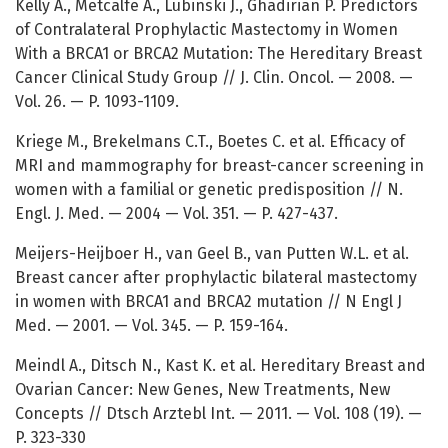
Kelly A., Metcalfe A., Lubinski J., Ghadirian P. Predictors
of Contralateral Prophylactic Mastectomy in Women
With a BRCA1 or BRCA2 Mutation: The Hereditary Breast
Cancer Clinical Study Group // J. Clin. Oncol. — 2008. —
Vol. 26. — P. 1093-1109.
Kriege M., Brekelmans C.T., Boetes C. et al. Efficacy of
MRI and mammography for breast-cancer screening in
women with a familial or genetic predisposition // N.
Engl. J. Med. — 2004 — Vol. 351. — P. 427-437.
Meijers-Heijboer H., van Geel B., van Putten W.L. et al.
Breast cancer after prophylactic bilateral mastectomy
in women with BRCA1 and BRCA2 mutation // N Engl J
Med. — 2001. — Vol. 345. — P. 159-164.
Meindl A., Ditsch N., Kast K. et al. Hereditary Breast and
Ovarian Cancer: New Genes, New Treatments, New
Concepts // Dtsch Arztebl Int. — 2011. — Vol. 108 (19). —
P. 323-330