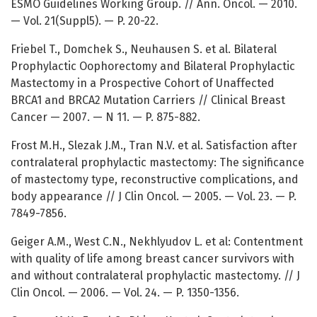
ESMO Guidelines Working Group. // Ann. Oncol. — 2010.
— Vol. 21(Suppl5). — P. 20-22.
Friebel T., Domchek S., Neuhausen S. et al. Bilateral
Prophylactic Oophorectomy and Bilateral Prophylactic
Mastectomy in a Prospective Cohort of Unaffected
BRCA1 and BRCA2 Mutation Carriers // Clinical Breast
Cancer — 2007. — N 11. — P. 875-882.
Frost M.H., Slezak J.M., Tran N.V. et al. Satisfaction after
contralateral prophylactic mastectomy: The significance
of mastectomy type, reconstructive complications, and
body appearance // J Clin Oncol. — 2005. — Vol. 23. — P.
7849-7856.
Geiger A.M., West C.N., Nekhlyudov L. et al: Contentment
with quality of life among breast cancer survivors with
and without contralateral prophylactic mastectomy. // J
Clin Oncol. — 2006. — Vol. 24. — P. 1350-1356.