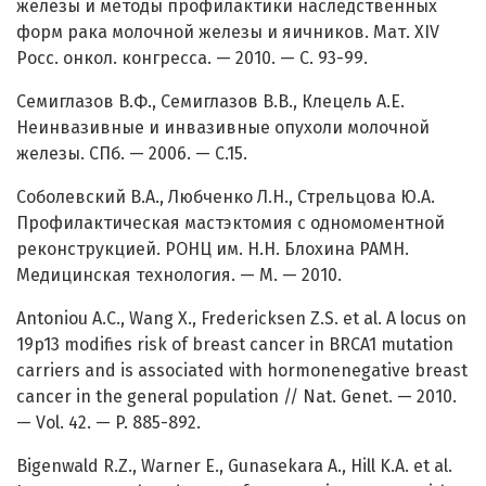
железы и методы профилактики наследственных
форм рака молочной железы и яичников. Мат. XIV
Росс. онкол. конгресса. — 2010. — С. 93-99.
Семиглазов В.Ф., Семиглазов В.В., Клецель А.Е.
Неинвазивные и инвазивные опухоли молочной
железы. СПб. — 2006. — С.15.
Соболевский В.А., Любченко Л.Н., Стрельцова Ю.А.
Профилактическая мастэктомия с одномоментной
реконструкцией. РОНЦ им. Н.Н. Блохина РАМН.
Медицинская технология. — М. — 2010.
Antoniou A.C., Wang X., Fredericksen Z.S. et al. A locus on
19p13 modifies risk of breast cancer in BRCA1 mutation
carriers and is associated with hormonenegative breast
cancer in the general population // Nat. Genet. — 2010.
— Vol. 42. — P. 885-892.
Bigenwald R.Z., Warner E., Gunasekara A., Hill K.A. et al.