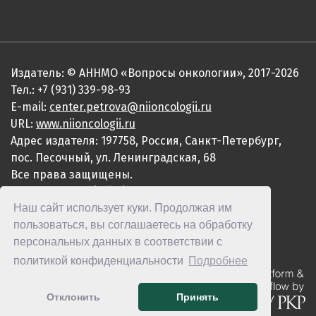
Издатель: © АННМО «Вопросы онкологии», 2017-2026
Тел.: +7 (931) 339-98-93
E-mail:
center.petrova@niioncologii.ru
URL:
www.niioncologii.ru
Адрес издателя: 197758, Россия, Санкт-Петербург,
пос. Песочный, ул. Ленинградская, 68
Все права защищены.
ISSN 0507-3758 (Print)
Наш сайт использует куки. Продолжая им
ISSN 2949-4915 (Online)
пользоваться, вы соглашаетесь на обработку
персональных данных в соответствии с
политикой конфиденциальности
Подробнее
Отклонить
Принять