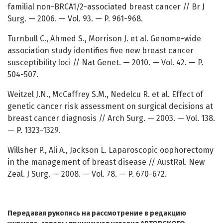
familial non-BRCA1/2-associated breast cancer // Br J
Surg. — 2006. — Vol. 93. — P. 961-968.
Turnbull C., Ahmed S., Morrison J. et al. Genome-wide
association study identifies five new breast cancer
susceptibility loci // Nat Genet. — 2010. — Vol. 42. — P.
504-507.
Weitzel J.N., McCaffrey S.M., Nedelcu R. et al. Effect of
genetic cancer risk assessment on surgical decisions at
breast cancer diagnosis // Arch Surg. — 2003. — Vol. 138.
— P. 1323-1329.
Willsher P., Ali A., Jackson L. Laparoscopic oophorectomy
in the management of breast disease // AustRal. New
Zeal. J Surg. — 2008. — Vol. 78. — P. 670-672.
Передавая рукопись на рассмотрение в редакцию