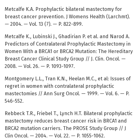
Metcalfe K.A. Prophylactic bilateral mastectomy for
breast cancer prevention. J Womens Health (Larchmt).
— 2004. — Vol. 13 (7). — P. 822-899.
Metcalfe K., Lubinski J., Ghadirian P. et al. and Narod A.
Predictors of Contralateral Prophylactic Mastectomy in
Women With a BRCA1 or BRCA2 Mutation: The Hereditary
Breast Cancer Clinical Study Group // J. Clin. Oncol. —
2008. — Vol. 26. — P. 1093-1097.
Montgomery L.L., Tran K.N., Heelan M.C., et al: Issues of
regret in women with contralateral prophylactic
mastectomies // Ann Surg Oncol. — 1999. — Vol. 6. — P.
546-552.
Rebbeck T.R., Friebel T., Lynch H.T. Bilateral prophylactic
mastectomy reduces breast cancer risk in BRCA1 and
BRCA2 mutation carriers. The PROSE Study Group // J
Clin Oncol. — 2004. — Vol. 22. — P. 1055-1062.