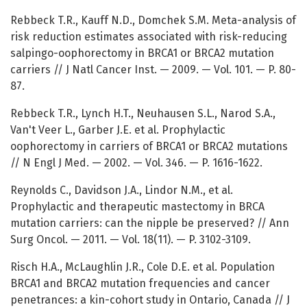
Rebbeck T.R., Kauff N.D., Domchek S.M. Meta-analysis of
risk reduction estimates associated with risk-reducing
salpingo-oophorectomy in BRCA1 or BRCA2 mutation
carriers // J Natl Cancer Inst. — 2009. — Vol. 101. — P. 80-
87.
Rebbeck T.R., Lynch H.T., Neuhausen S.L., Narod S.A.,
Van't Veer L., Garber J.E. et al. Prophylactic
oophorectomy in carriers of BRCA1 or BRCA2 mutations
// N Engl J Med. — 2002. — Vol. 346. — P. 1616-1622.
Reynolds C., Davidson J.A., Lindor N.M., et al.
Prophylactic and therapeutic mastectomy in BRCA
mutation carriers: can the nipple be preserved? // Ann
Surg Oncol. — 2011. — Vol. 18(11). — P. 3102-3109.
Risch H.A., McLaughlin J.R., Cole D.E. et al. Population
BRCA1 and BRCA2 mutation frequencies and cancer
penetrances: a kin-cohort study in Ontario, Canada // J