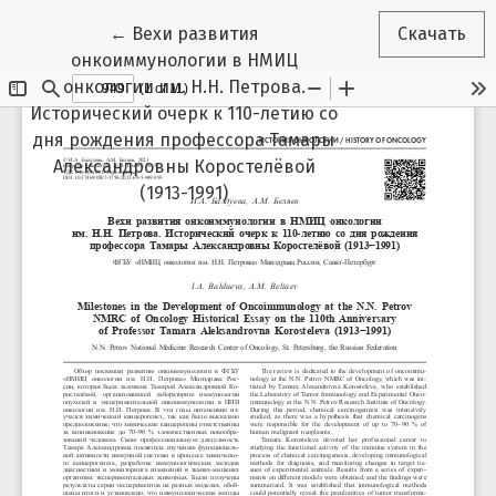
Вернуться к Подробностям о статье
←
Вехи развития
Скачать
онкоиммунологии в НМИЦ
онкологии им. Н.Н. Петрова.
Исторический очерк к 110-летию со
дня рождения профессора Тамары
Александровны Коростелёвой
(1913-1991)