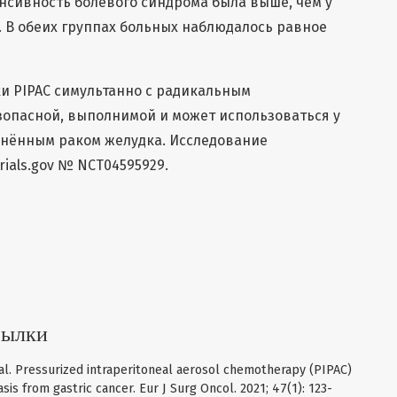
нсивность болевого синдрома была выше, чем у
 В обеих группах больных наблюдалось равное
и PIPAC симультанно с радикальным
зопасной, выполнимой и может использоваться у
анённым раком желудка. Исследование
rials.gov № NCT04595929.
сылки
et al. Pressurized intraperitoneal aerosol chemotherapy (PIPAC)
is from gastric cancer. Eur J Surg Oncol. 2021; 47(1): 123-