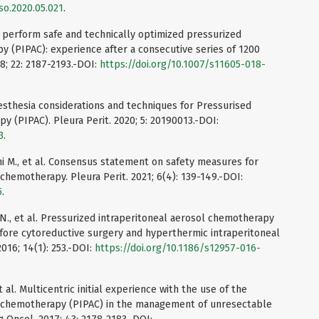
jso.2020.05.021
.
 perform safe and technically optimized pressurized
y (PIPAC): experience after a consecutive series of 1200
8; 22: 2187-2193.-DOI:
https://doi.org/10.1007/s11605-018-
 Anaesthesia considerations and techniques for Pressurised
y (PIPAC). Pleura Perit. 2020; 5: 20190013.-DOI:
3
.
yami M., et al. Consensus statement on safety measures for
chemotherapy. Pleura Perit. 2021; 6(4): 139-149.-DOI:
5
.
 N., et al. Pressurized intraperitoneal aerosol chemotherapy
fore cytoreductive surgery and hyperthermic intraperitoneal
016; 14(1): 253.-DOI:
https://doi.org/10.1186/s12957-016-
t al. Multicentric initial experience with the use of the
l chemotherapy (PIPAC) in the management of unresectable