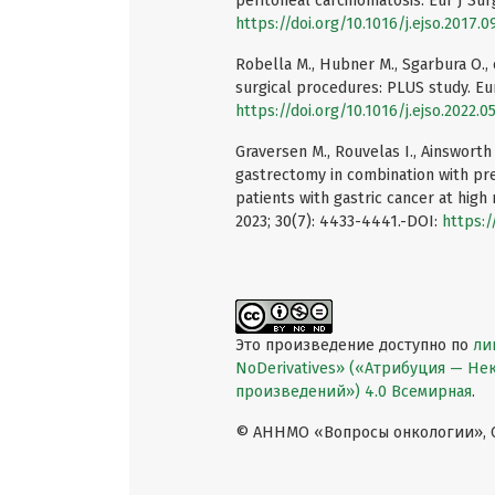
peritoneal carcinomatosis. Eur J Sur
https://doi.org/10.1016/j.ejso.2017.0
Robella M., Hubner M., Sgarbura O., 
surgical procedures: PLUS study. Eur
https://doi.org/10.1016/j.ejso.2022.0
Graversen M., Rouvelas I., Ainsworth A
gastrectomy in combination with pre
patients with gastric cancer at hig
2023; 30(7): 4433-4441.-DOI:
https:/
Это произведение доступно по
ли
NoDerivatives» («Атрибуция — Н
произведений») 4.0 Всемирная
.
© АННМО «Вопросы онкологии», Co