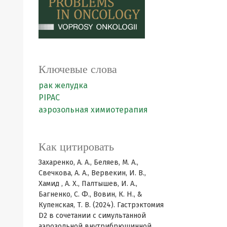
Ключевые слова
рак желудка
PIPAC
аэрозольная химиотерапия
Как цитировать
Захаренко, А. А., Беляев, М. А.,
Свечкова, А. А., Вервекин, И. В.,
Хамид , А. Х., Палтышев, И. А.,
Багненко, С. Ф., Вовин, К. Н., &
Купенская, Т. В. (2024). Гастрэктомия
D2 в сочетании с симультанной
аэрозольной внутрибрюшинной