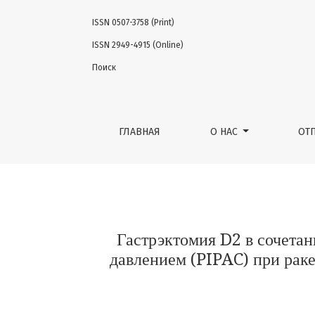
ISSN 0507-3758 (Print)
Гастрэктомия D2 в сочетании с симульта
ISSN 2949-4915 (Online)
Поиск
ГЛАВНАЯ
О НАС
ОТ
Гастрэктомия D2 в сочета
давлением (PIPAC) при рак