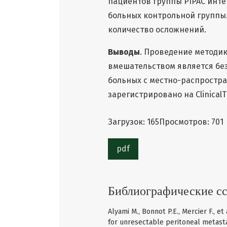
пациентов группы PIPAC инте
больных контрольной группы.
количество осложнений.
Выводы
. Проведение методик
вмешательством является бе
больных с местно-распростр
зарегистрировано на ClinicalT
Загрузок: 165
Просмотров: 701
pdf
Библиографические с
Alyami M., Bonnot P.E., Mercier F., 
for unresectable peritoneal metastas