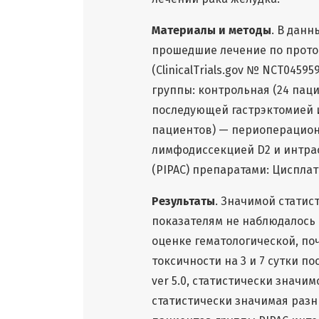
Материалы и методы
. В дан
прошедшие лечение по прото
(ClinicalTrials.gov № NCT045
группы: контрольная (24 пац
последующей гастрэктомией и
пациентов) — периоперацион
лимфодиссекцией D2 и интра
(PIPAC) препаратами: Цисплати
Результаты
. Значимой стати
показателям не наблюдалось 
оценке гематологической, по
токсичности на 3 и 7 сутки 
ver 5.0, статистически знач
статистически значимая разни