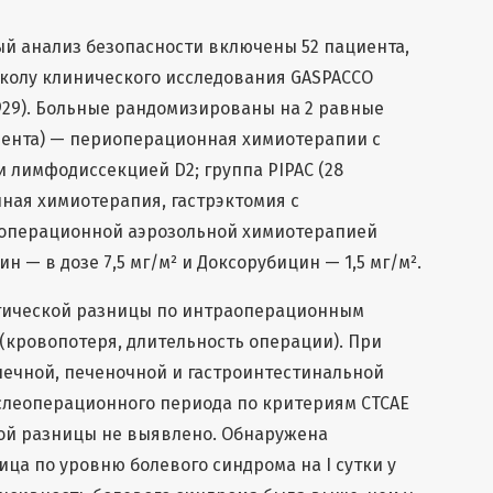
ный анализ безопасности включены 52 пациента,
колу клинического исследования GASPACCO
95929). Больные рандомизированы на 2 равные
иента) — периоперационная химиотерапии с
 лимфодиссекцией D2; группа PIPAC (28
ная химиотерапия, гастрэктомия с
операционной аэрозольной химиотерапией
н — в дозе 7,5 мг/м² и Доксорубицин — 1,5 мг/м².
стической разницы по интраоперационным
(кровопотеря, длительность операции). При
чечной, печеночной и гастроинтестинальной
послеоперационного периода по критериям CTCAE
имой разницы не выявлено. Обнаружена
ца по уровню болевого синдрома на I сутки у