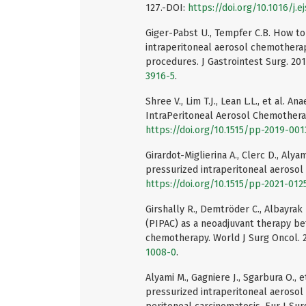
127.-DOI:
https://doi.org/10.1016/j.e
Giger-Pabst U., Tempfer C.B. How to
intraperitoneal aerosol chemotherap
procedures. J Gastrointest Surg. 201
3916-5
.
Shree V., Lim T.J., Lean L.L., et al.
IntraPeritoneal Aerosol Chemotherap
https://doi.org/10.1515/pp-2019-001
Girardot-Miglierina A., Clerc D., Al
pressurized intraperitoneal aerosol 
https://doi.org/10.1515/pp-2021-012
Girshally R., Demtröder C., Albayrak
(PIPAC) as a neoadjuvant therapy be
chemotherapy. World J Surg Oncol. 2
1008-0
.
Alyami M., Gagniere J., Sgarbura O., e
pressurized intraperitoneal aeroso