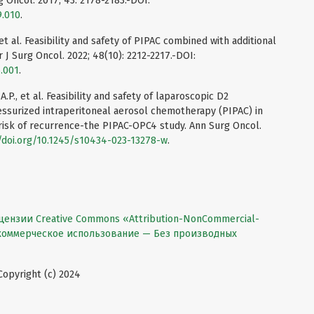
g Oncol. 2017; 43: 2178-2183.-DOI:
9.010
.
et al. Feasibility and safety of PIPAC combined with additional
 J Surg Oncol. 2022; 48(10): 2212-2217.-DOI:
5.001
.
.P., et al. Feasibility and safety of laparoscopic D2
ssurized intraperitoneal aerosol chemotherapy (PIPAC) in
h risk of recurrence-the PIPAC-OPC4 study. Ann Surg Oncol.
/doi.org/10.1245/s10434-023-13278-w
.
цензии Creative Commons «Attribution-NonCommercial-
екоммерческое использование — Без производных
pyright (c) 2024