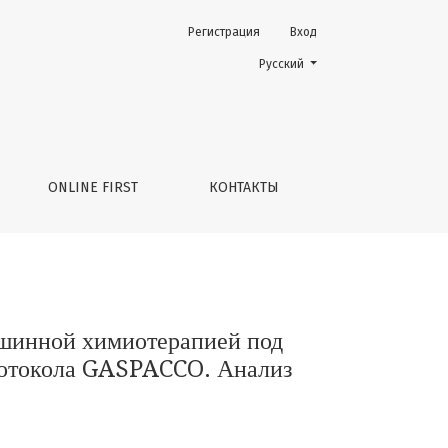
Регистрация
Вход
авлением (PIPAC) при раке желудка: непосредственные 
Change the language. The current 
Русский
ONLINE FIRST
КОНТАКТЫ
юшинной химиотерапией под
протокола GASPACCO. Анализ