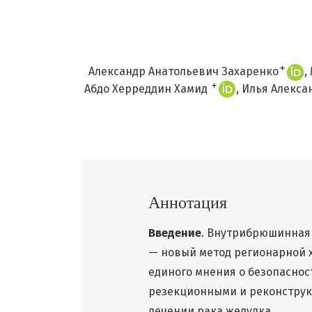
+
Александр Анатольевич Захаренко
+
Абдо Херреддин Хамид
Илья Алекса
Аннотация
Введение
. Внутрибрюшинная 
— новый метод регионарной 
единого мнения о безопаснос
резекционными и реконстру
лечении рака желудка.