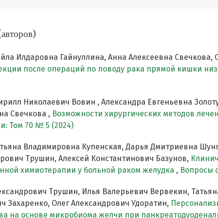
(авторов)
йла Илдаровна Гайнуллина, Анна Алексеевна Свечкова, 
екции после операций по поводу рака прямой кишки низ
ирилл Николаевич Вовин , Александра Евгеньевна Золоту
на Свечкова ,
Возможности хирургических методов лече
: Том 70 № 5 (2024)
атьяна Владимировна Купенская, Дарья Дмитриевна Шунг
дрович Трушин, Алексей Константинович Базунов,
Клинич
нной химиотерапии у больной раком желудка
,
Вопросы о
ександрович Трушин, Илья Валерьевич Вервекин, Татьян
ич Захаренко, Олег Александрович Удоратин,
Персонализ
ва на основе микробиома желчи при панкреатодуоденал