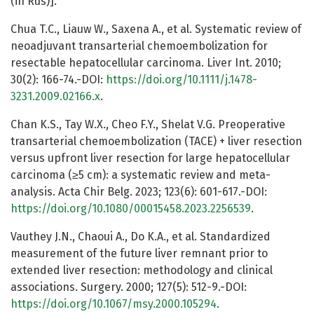
(in Rus)].
Chua T.C., Liauw W., Saxena A., et al. Systematic review of
neoadjuvant transarterial chemoembolization for
resectable hepatocellular carcinoma. Liver Int. 2010;
30(2): 166-74.-DOI:
https://doi.org/10.1111/j.1478-
3231.2009.02166.x
.
Chan K.S., Tay W.X., Cheo F.Y., Shelat V.G. Preoperative
transarterial chemoembolization (TACE) + liver resection
versus upfront liver resection for large hepatocellular
carcinoma (≥5 cm): a systematic review and meta-
analysis. Acta Chir Belg. 2023; 123(6): 601-617.-DOI:
https://doi.org/10.1080/00015458.2023.2256539
.
Vauthey J.N., Chaoui A., Do K.A., et al. Standardized
measurement of the future liver remnant prior to
extended liver resection: methodology and clinical
associations. Surgery. 2000; 127(5): 512-9.-DOI:
https://doi.org/10.1067/msy.2000.105294
.