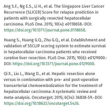
Ang S.F., Ng E.S., Li H., et al. The Singapore Liver Cancer
Recurrence (SLICER) Score for relapse prediction in
patients with surgically resected hepatocellular
carcinoma. PLoS One. 2015; 10(4): e0118658.-DOI:
https://doi.org/10.1371/journal.pone.0118658
.
Huang S., Huang G.Q., Zhu G.Q., et al. Establishment and
validation of SSCLIP scoring system to estimate survival
in hepatocellular carcinoma patients who received
curative liver resection. PLoS One. 2015; 10(6): e0129000.-
DOI:
https://doi.org/10.1371/journal.pone.0129000
.
Qi X., Liu L., Wang D., et al. Hepatic resection alone
versus in combination with pre- and post-operative
transarterial chemoembolization for the treatment of
hepatocellular carcinoma: A systematic review and
meta-analysis. Oncotarget. 2015; 6(34): 36838-59.-DOI:
https://doi.org/10.18632/oncotarget.5426
.