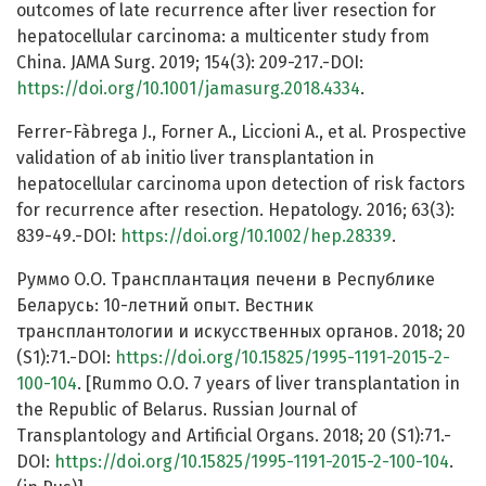
outcomes of late recurrence after liver resection for
hepatocellular carcinoma: a multicenter study from
China. JAMA Surg. 2019; 154(3): 209-217.-DOI:
https://doi.org/10.1001/jamasurg.2018.4334
.
Ferrer-Fàbrega J., Forner A., Liccioni A., et al. Prospective
validation of ab initio liver transplantation in
hepatocellular carcinoma upon detection of risk factors
for recurrence after resection. Hepatology. 2016; 63(3):
839-49.-DOI:
https://doi.org/10.1002/hep.28339
.
Руммо О.О. Трансплантация печени в Республике
Беларусь: 10-летний опыт. Вестник
трансплантологии и искусственных органов. 2018; 20
(S1):71.-DOI:
https://doi.org/10.15825/1995-1191-2015-2-
100-104
. [Rummo O.O. 7 years of liver transplantation in
the Republic of Belarus. Russian Journal of
Transplantology and Artificial Organs. 2018; 20 (S1):71.-
DOI:
https://doi.org/10.15825/1995-1191-2015-2-100-104
.