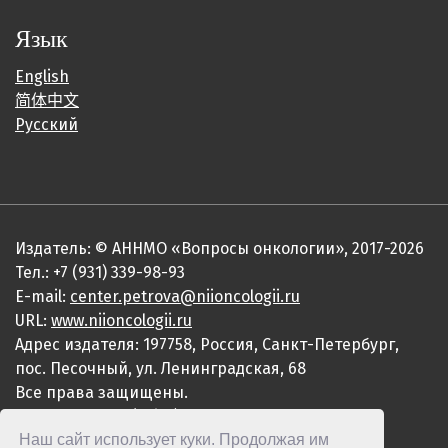
Язык
English
简体中文
Русский
Издатель: © АННМО «Вопросы онкологии», 2017-2026
Тел.: +7 (931) 339-98-93
E-mail:
center.petrova@niioncologii.ru
URL:
www.niioncologii.ru
Адрес издателя: 197758, Россия, Санкт-Петербург,
пос. Песочный, ул. Ленинградская, 68
Все права защищены.
ISSN 0507-3758 (Print)
Наш сайт использует куки. Продолжая им
ISSN 2949-4915 (Online)