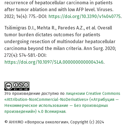
recurrence of hepatocellular carcinoma in patients
after tumor ablation and with low AFP level. Viruses.
2022; 14(4): 775.-DOI:
https://doi.org/10.3390/v14040775
.
Tsilimigras D.I., Mehta R., Paredes A.Z., et al. Overall
tumor burden dictates outcomes for patients
undergoing resection of multinodular hepatocellular
carcinoma beyond the milan criteria. Ann Surg. 2020;
272(4): 574-581.-DOI:
https://doi.org/10.1097/SLA.0000000000004346
.
Это произведение доступно по
лицензии Creative Commons
«Attribution-NonCommercial-NoDerivatives» («Атрибуция —
Некоммерческое использование — Без производных
произведений») 4.0 Всемирная
.
© АННМО «Вопросы онкологии», Copyright (c) 2024