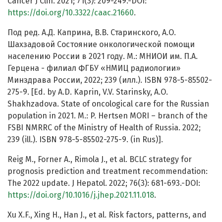
Cancer J Clin. 2021; 71(3): 209-249.-DOI:
https://doi.org/10.3322/caac.21660
.
Под ред. А.Д. Каприна, В.В. Старинского, А.О.
Шахзадовой Состояние онкологической помощи
населению России в 2021 году. М.: МНИОИ им. П.А.
Герцена - филиал ФГБУ «НМИЦ радиологии»
Минздрава России, 2022; 239 (илл.). ISBN 978-5-85502-
275-9. [Ed. by A.D. Kaprin, V.V. Starinsky, A.O.
Shakhzadova. State of oncological care for the Russian
population in 2021. M.: P. Hertsen MORI – branch of the
FSBI NMRRC of the Ministry of Health of Russia. 2022;
239 (ill.). ISBN 978-5-85502-275-9. (in Rus)].
Reig M., Forner A., Rimola J., et al. BCLC strategy for
prognosis prediction and treatment recommendation:
The 2022 update. J Hepatol. 2022; 76(3): 681-693.-DOI:
https://doi.org/10.1016/j.jhep.2021.11.018
.
Xu X.F., Xing H., Han J., et al. Risk factors, patterns, and