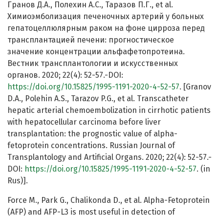
Гранов Д.А., Полехин А.С., Таразов П.Г., et al.
Химиоэмболизация печеночных артерий у больных
гепатоцеллюлярным раком на фоне цирроза перед
трансплантацией печени: прогностическое
значение концентрации альфафетопротеина.
Вестник трансплантологии и искусственных
органов. 2020; 22(4): 52-57.-DOI:
https://doi.org/10.15825/1995-1191-2020-4-52-57
. [Granov
D.A., Polehin A.S., Tarazov P.G., et al. Transcatheter
hepatic arterial chemoembolization in cirrhotic patients
with hepatocellular carcinoma before liver
transplantation: the prognostic value of alpha-
fetoprotein concentrations. Russian Journal of
Transplantology and Artificial Organs. 2020; 22(4): 52-57.-
DOI:
https://doi.org/10.15825/1995-1191-2020-4-52-57
. (in
Rus)].
Force M., Park G., Chalikonda D., et al. Alpha-Fetoprotein
(AFP) and AFP-L3 is most useful in detection of