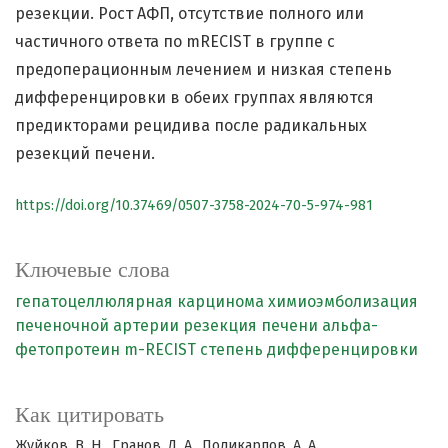
резекции. Рост АФП, отсутствие полного или
частичного ответа по mRECIST в группе с
предоперационным лечением и низкая степень
дифференцировки в обеих группах являются
предикторами рецидива после радикальных
резекций печени.
https://doi.org/10.37469/0507-3758-2024-70-5-974-981
Ключевые слова
гепатоцеллюлярная карцинома
химиоэмболизация
печеночной артерии
резекция печени
альфа-
фетопротеин
m-RECIST
степень дифференцировки
Как цитировать
Жуйков, В. Н., Гранов, Д. А., Поликарпов, А. А.,