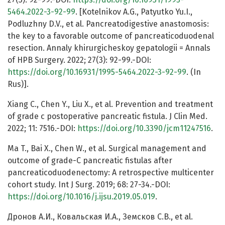
5464.2022-3-92-99
. [Kotelnikov A.G., Patyutko Yu.I.,
Podluzhny D.V., et al. Pancreatodigestive anastomosis:
the key to a favorable outcome of pancreaticoduodenal
resection. Annaly khirurgicheskoy gepatologii = Annals
of HPB Surgery. 2022; 27(3): 92-99.-DOI:
https://doi.org/10.16931/1995-5464.2022-3-92-99
. (In
Rus)].
Xiang C., Chen Y., Liu X., et al. Prevention and treatment
of grade c postoperative pancreatic fistula. J Clin Med.
2022; 11: 7516.-DOI:
https://doi.org/10.3390/jcm11247516
.
Ma T., Bai X., Chen W., et al. Surgical management and
outcome of grade-C pancreatic fistulas after
pancreaticoduodenectomy: A retrospective multicenter
cohort study. Int J Surg. 2019; 68: 27-34.-DOI:
https://doi.org/10.1016/j.ijsu.2019.05.019
.
Дронов А.И., Ковальская И.А., Земсков С.В., et al.