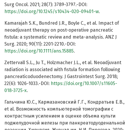
Surg Oncol. 2021; 28(7): 3789-3797.-DOI:
https://doi.org/10.1245/s10434-020-09401-w
.
Kamarajah S.K., Bundred J.R., Boyle C., et al. Impact of
neoadjuvant therapy on post-operative pancreatic
fistula: a systematic review and meta-analysis. ANZ J
Surg. 2020; 90(11): 2201-2210.-DOI:
https://doi.org/10.1111/ans.15885
.
Zettervall S.L., Ju T., Holzmacher J.L., et al. Neoadjuvant
radiation is associated with fistula formation following
pancreaticoduodenectomy. J Gastrointest Surg. 2018;
22(6): 1026-1033.-DOI:
https://doi.org/10.1007/s11605-
018-3725-x
.
Гальчина Ю.С., Кармазановский Г.Г., Кондратьев Е.В.,
et al. Возможность компьютерной томографии с
контрастным усилением в оценке объема культи
поджелудочной железы при панкреатодуоденальной
резекции. Хирургия. Журнал им. Н.И. Пирогова. 2020;