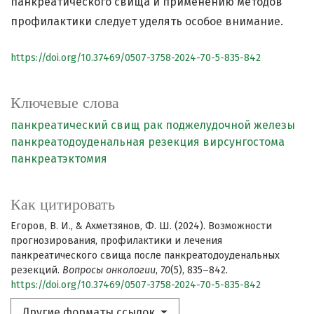
панкреатического свища и применению методов
профилактики следует уделять особое внимание.
https://doi.org/10.37469/0507-3758-2024-70-5-835-842
Ключевые слова
панкреатический свищ
рак поджелудочной железы
панкреатодоуденальная резекция
вирсунгостома
панкреатэктомия
Как цитировать
Егоров, В. И., & Ахметзянов, Ф. Ш. (2024). Возможности
прогнозирования, профилактики и лечения
панкреатического свища после панкреатодоуденальных
резекций.
Вопросы онкологии
,
70
(5), 835–842.
https://doi.org/10.37469/0507-3758-2024-70-5-835-842
Другие форматы ссылок