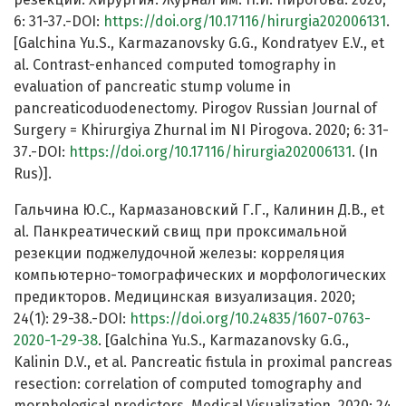
6: 31-37.-DOI:
https://doi.org/10.17116/hirurgia202006131
.
[Galchina Yu.S., Karmazanovsky G.G., Kondratyev E.V., et
al. Contrast-enhanced computed tomography in
evaluation of pancreatic stump volume in
pancreaticoduodenectomy. Pirogov Russian Journal of
Surgery = Khirurgiya Zhurnal im NI Pirogova. 2020; 6: 31-
37.-DOI:
https://doi.org/10.17116/hirurgia202006131
. (In
Rus)].
Гальчина Ю.С., Кармазановский Г.Г., Калинин Д.В., et
al. Панкреатический свищ при проксимальной
резекции поджелудочной железы: корреляция
компьютерно-томографических и морфологических
предикторов. Медицинская визуализация. 2020;
24(1): 29-38.-DOI:
https://doi.org/10.24835/1607-0763-
2020-1-29-38
. [Galchina Yu.S., Karmazanovsky G.G.,
Kalinin D.V., et al. Pancreatic fistula in proximal pancreas
resection: correlation of computed tomography and
morphological predictors. Medical Visualization. 2020; 24