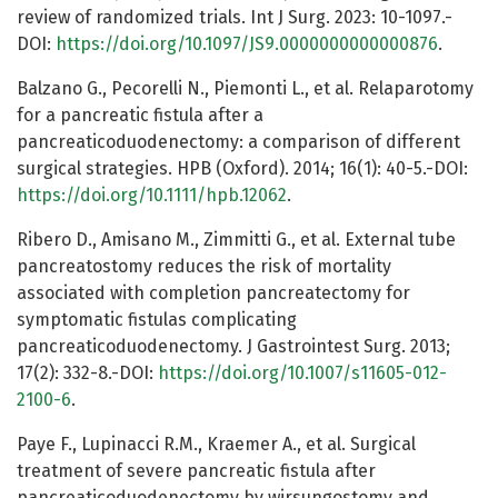
review of randomized trials. Int J Surg. 2023: 10-1097.-
DOI:
https://doi.org/10.1097/JS9.0000000000000876
.
Balzano G., Pecorelli N., Piemonti L., et al. Relaparotomy
for a pancreatic fistula after a
pancreaticoduodenectomy: a comparison of different
surgical strategies. HPB (Oxford). 2014; 16(1): 40-5.-DOI:
https://doi.org/10.1111/hpb.12062
.
Ribero D., Amisano M., Zimmitti G., et al. External tube
pancreatostomy reduces the risk of mortality
associated with completion pancreatectomy for
symptomatic fistulas complicating
pancreaticoduodenectomy. J Gastrointest Surg. 2013;
17(2): 332-8.-DOI:
https://doi.org/10.1007/s11605-012-
2100-6
.
Paye F., Lupinacci R.M., Kraemer A., et al. Surgical
treatment of severe pancreatic fistula after
pancreaticoduodenectomy by wirsungostomy and