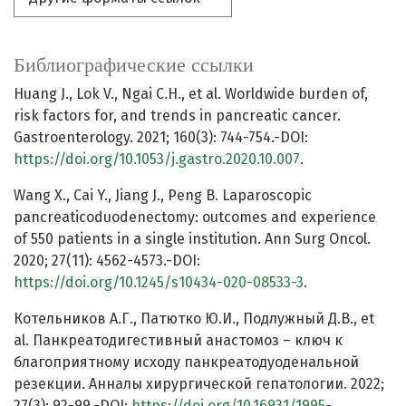
Библиографические ссылки
Huang J., Lok V., Ngai C.H., et al. Worldwide burden of,
risk factors for, and trends in pancreatic cancer.
Gastroenterology. 2021; 160(3): 744-754.-DOI:
https://doi.org/10.1053/j.gastro.2020.10.007
.
Wang X., Cai Y., Jiang J., Peng B. Laparoscopic
pancreaticoduodenectomy: outcomes and experience
of 550 patients in a single institution. Ann Surg Oncol.
2020; 27(11): 4562-4573.-DOI:
https://doi.org/10.1245/s10434-020-08533-3
.
Котельников А.Г., Патютко Ю.И., Подлужный Д.В., et
al. Панкреатодигестивный анастомоз – ключ к
благоприятному исходу панкреатодуоденальной
резекции. Анналы хирургической гепатологии. 2022;
27(3): 92-99.-DOI:
https://doi.org/10.16931/1995-