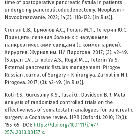
time of postoperative pancreatic fistula in patients
undergoing pancreaticoduodenectomy. Neoplasm =
Novoobrazovanie. 2022; 14(3): 118-122. (In Rus)].
Степан Е.В., Ермолов А.С., Рогаль М.Л., Тетерин Ю.С.
Принципы лечения больных с наружными
панкреатическими свищами (с комментарием).
Хирургия. Журнал им. НИ Пирогова. 2017; (3): 42-49.
[Stepan E.V., Ermolov A.S., Rogal M.L., Teterin Yu.S.
External pancreatic fistulas management. Pirogov
Russian Journal of Surgery = Khirurgiya. Zurnal im N.I.
Pirogova. 2017; (3): 42‑49. (In Rus)].
Koti R.S., Gurusamy K.S., Fusai G., Davidson B.R. Meta-
analysis of randomized controlled trials on the
effectiveness of somatostatin analogues for pancreatic
surgery: a Cochrane review. HPB (Oxford). 2010; 12(3):
155-65.-DOI:
https://doi.org/10.1111/j.1477-
2574.2010.00157.x
.