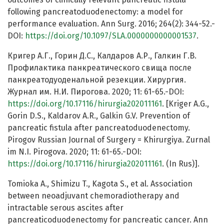
following pancreatoduodenectomy: a model for
performance evaluation. Ann Surg. 2016; 264(2): 344-52.-
DOI:
https://doi.org/10.1097/SLA.0000000000001537
.
Кригер А.Г., Горин Д.С., Калдаров А.Р., Галкин Г.В.
Профилактика панкреатического свища после
панкреатодуоденальной резекции. Хирургия.
Журнал им. Н.И. Пирогова. 2020; 11: 61-65.-DOI:
https://doi.org/10.17116/hirurgia202011161
. [Kriger A.G.,
Gorin D.S., Kaldarov A.R., Galkin G.V. Prevention of
pancreatic fistula after pancreatoduodenectomy.
Pirogov Russian Journal of Surgery = Khirurgiya. Zurnal
im N.I. Pirogova. 2020; 11: 61-65.-DOI:
https://doi.org/10.17116/hirurgia202011161
. (In Rus)].
Tomioka A., Shimizu T., Kagota S., et al. Association
between neoadjuvant chemoradiotherapy and
intractable serous ascites after
pancreaticoduodenectomy for pancreatic cancer. Ann