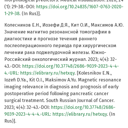
(1): 29-38.-DOI:
https://doi.org/10.24835/1607-0763-2020-
1-29-38
. (In Rus)].
Колесников Е.Н., Иозефи Д.Я., Кит О.И., Максимов А.Ю.
Значение магнитно резонансной томографии в
диагностике и прогнозе течения раннего
послеоперационного периода при хирургическом
лечении рака поджелудочной железы. Южно-
Российский онкологический журнал. 2023; 4(4): 32-
43.-DOI:
https://doi.org/10.37748/2686-9039-2023-4-4-
4.-URL:
https://elibrary.ru/hetxqy
. [Kolesnikov E.N.,
Iozefi D.Ya., Kit O.I., Maksimov A.Yu. Magnetic resonance
imaging relevance in diagnosis and prognosis of early
postoperative period following pancreatic cancer
surgical treatment. South Russian Journal of Cancer.
2023; 4(4): 32-43.-DOI:
https://doi.org/10.37748/2686-
9039-2023-4-4-4.-URL:
https://elibrary.ru/hetxqy
. (In
Rus)].