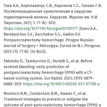
Гоев А.А., Берелавичус С.В., Карчаков С.С., Галкин Г.В.
Послеоперационные кровотечения в хирургии
поджелудочной железы. Хирургия. Журнал им. Н.И.
Пирогова. 2021; 1: 77-82.-DOI:
https://doi.org/10.17116/hirurgia202101177
. [Goev A.A.,
Berelavichus S.V., Karchakov S.S., Galkin G.V.
Postpancreatectomy hemorrhage. Pirogov Russian
Journal of Surgery = Khirurgiya. Zurnal im N.I. Pirogova.
2021; (1): 77‑82. (In Rus)].
Palumbo D., Tamburrino D., Partelli S., et al. Before
sentinel bleeding: early prediction of
postpancreatectomy hemorrhage (PPH) with a CT-
based scoring system. Eur Radiol. 2021; 31(9): 6879-
6888.-DOI:
https://doi.org/10.1007/s00330-021-07788-y
.
Montorsi R.M., Zonderhuis B.M., Daams F., et al.
Treatment strategies to prevent or mitigate the
outcome of post-pancreatectomy hemorrhage (PPH): a