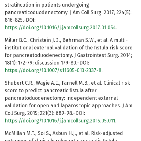
stratification in patients undergoing
pancreaticoduodenectomy. J Am Coll Surg. 2017; 224(5):
816-825.-DOI:
https://doi.org/10.1016/j.jamcollsurg.2017.01.054
.
Miller B.C., Christein J.D., Behrman S.W., et al. A multi-
institutional external validation of the fistula risk score
for pancreatoduodenectomy. J Gastrointest Surg. 2014;
18(1): 172-79; discussion 179-80.-DOI:
https://doi.org/10.1007/s11605-013-2337-8
.
Shubert C.R., Wagie A.E., Farnell M.B., et al. Clinical risk
score to predict pancreatic fistula after
pancreatoduodenectomy: independent external
validation for open and laparoscopic approaches. J Am
Coll Surg. 2015; 221(3): 689-98.-DOI:
https://doi.org/10.1016/j.jamcollsurg.2015.05.011
.
McMillan M.T., Soi S., Asbun H.J., et al. Risk-adjusted
outcomes of clinically relevant pancreatic fistula