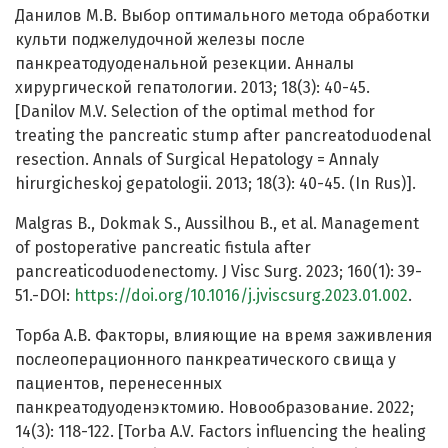
Данилов М.В. Выбор оптимального метода обработки
культи поджелудочной железы после
панкреатодуоденальной резекции. Анналы
хирургической гепатологии. 2013; 18(3): 40-45.
[Danilov M.V. Selection of the optimal method for
treating the pancreatic stump after pancreatoduodenal
resection. Annals of Surgical Hepatology = Annaly
hirurgicheskoj gepatologii. 2013; 18(3): 40-45. (In Rus)].
Malgras B., Dokmak S., Aussilhou B., et al. Management
of postoperative pancreatic fistula after
pancreaticoduodenectomy. J Visc Surg. 2023; 160(1): 39-
51.-DOI:
https://doi.org/10.1016/j.jviscsurg.2023.01.002
.
Торба А.В. Факторы, влияющие на время заживления
послеоперационного панкреатического свища у
пациентов, перенесенных
панкреатодуоденэктомию. Новообразование. 2022;
14(3): 118-122. [Torba A.V. Factors influencing the healing