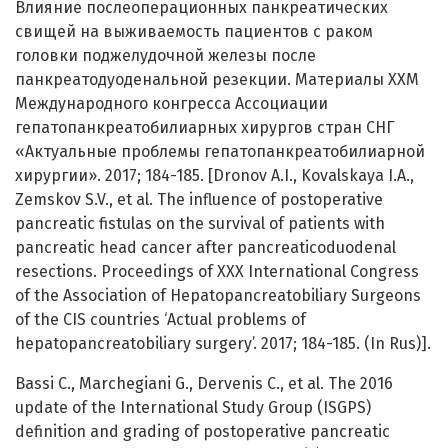
Влияние послеоперационных панкреатических
свищей на выживаемость пациентов с раком
головки поджелудочной железы после
панкреатодуоденальной резекции. Материалы ХХМ
Международного конгресса Ассоциации
гепатопанкреатобилиарных хирургов стран СНГ
«Актуальные проблемы гепатопанкреатобилиарной
хирургии». 2017; 184-185. [Dronov A.I., Kovalskaya I.A.,
Zemskov S.V., et al. The influence of postoperative
pancreatic fistulas on the survival of patients with
pancreatic head cancer after pancreaticoduodenal
resections. Proceedings of XXX International Congress
of the Association of Hepatopancreatobiliary Surgeons
of the CIS countries ‘Actual problems of
hepatopancreatobiliary surgery’. 2017; 184-185. (In Rus)].
Bassi C., Marchegiani G., Dervenis C., et al. The 2016
update of the International Study Group (ISGPS)
definition and grading of postoperative pancreatic