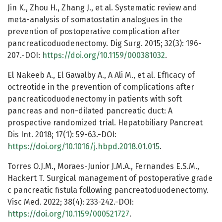
Jin K., Zhou H., Zhang J., et al. Systematic review and
meta-analysis of somatostatin analogues in the
prevention of postoperative complication after
pancreaticoduodenectomy. Dig Surg. 2015; 32(3): 196-
207.-DOI:
https://doi.org/10.1159/000381032
.
El Nakeeb A., El Gawalby A., A Ali M., et al. Efficacy of
octreotide in the prevention of complications after
pancreaticoduodenectomy in patients with soft
pancreas and non-dilated pancreatic duct: A
prospective randomized trial. Hepatobiliary Pancreat
Dis Int. 2018; 17(1): 59-63.-DOI:
https://doi.org/10.1016/j.hbpd.2018.01.015
.
Torres O.J.M., Moraes-Junior J.M.A., Fernandes E.S.M.,
Hackert T. Surgical management of postoperative grade
c pancreatic fistula following pancreatoduodenectomy.
Visc Med. 2022; 38(4): 233-242.-DOI:
https://doi.org/10.1159/000521727
.