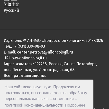
简体中文
Русский
Издатель: © АННМО «Вопросы онкологии», 2017-2026
Тел.: +7 (931) 339-98-93
E-mail:
center.petrova@niioncologii.ru
URL:
www.niioncologii.ru
Адрес издателя: 197758, Россия, Санкт-Петербург,
пос. Песочный, ул. Ленинградская, 68
Все права защищены.
ISSN 0507-3758 (Print)
Наш сайт использует куки. Продолжая им
ISSN 2949-4915 (Online)
пользоваться, вы соглашаетесь на обработку
персональных данных в соответствии с
политикой конфиденциальности
Подробнее