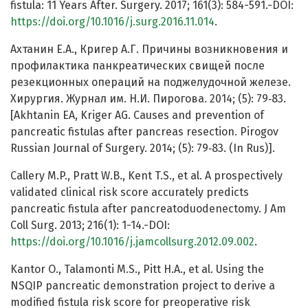
fistula: 11 Years After. Surgery. 2017; 161(3): 584-591.-DOI:
https://doi.org/10.1016/j.surg.2016.11.014
.
Ахтанин Е.А., Кригер А.Г. Причины возникновения и
профилактика панкреатических свищей после
резекционных операций на поджелудочной железе.
Хирургия. Журнал им. Н.И. Пирогова. 2014; (5): 79‑83.
[Akhtanin EA, Kriger AG. Causes and prevention of
pancreatic fistulas after pancreas resection. Pirogov
Russian Journal of Surgery. 2014; (5): 79‑83. (In Rus)].
Callery M.P., Pratt W.B., Kent T.S., et al. A prospectively
validated clinical risk score accurately predicts
pancreatic fistula after pancreatoduodenectomy. J Am
Coll Surg. 2013; 216(1): 1-14.-DOI:
https://doi.org/10.1016/j.jamcollsurg.2012.09.002
.
Kantor O., Talamonti M.S., Pitt H.A., et al. Using the
NSQIP pancreatic demonstration project to derive a
modified fistula risk score for preoperative risk