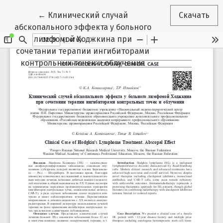
Вернуться к Подробностям о статье
←
Клинический случай
Скачать
абскопального эффекта у больного
лимфомой Ходжкина при
сочетании терапии ингибиторами
контрольных точек и облучения