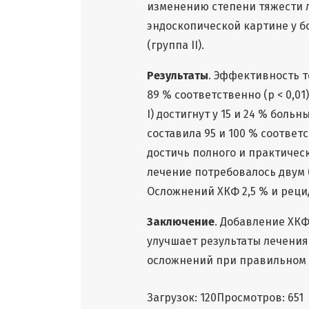
изменению степени тяжести 
эндоскопической картине у б
(группа II).
Результаты
. Эффективность те
89 % соответственно (р < 0,0
I) достигнут у 15 и 24 % боль
составила 95 и 100 % соответс
достичь полного и практическ
лечение потребовалось двум (
Осложнений ХКФ 2,5 % и реци
Заключение
. Добавление ХКФ
улучшает результаты лечения 
осложнений при правильном 
Загрузок: 120
Просмотров: 651