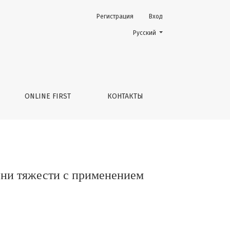
Регистрация
Вход
м формалина сниженной концентрации
Change the language. The current 
Русский
ONLINE FIRST
КОНТАКТЫ
ени тяжести с применением