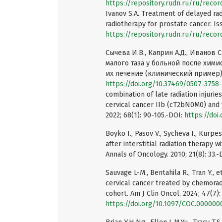
https://repository.rudn.ru/ru/recor
Ivanov S.A. Treatment of delayed ra
radiotherapy for prostate cancer. Is
https://repository.rudn.ru/ru/recor
Сычева И.В., Каприн А.Д., Иванов
малого таза у больной после хими
их лечение (клинический пример). 
https://doi.org/10.37469/0507-3758
combination of late radiation injurie
cervical cancer IIb (cT2bN0M0) and 
2022; 68(1): 90-105.-DOI:
https://doi
Boyko I., Pasov V., Sycheva I., Kurpe
after interstitial radiation therapy 
Annals of Oncology. 2010; 21(8): 33.
Sauvage L-M., Bentahila R., Tran Y., e
cervical cancer treated by chemoradi
cohort. Am J Clin Oncol. 2024; 47(7):
https://doi.org/10.1097/COC.00000