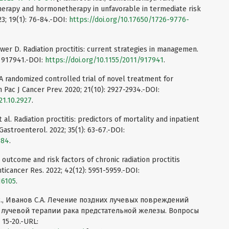
otherapy and hormonetherapy in unfavorable in termediate risk
3; 19(1): 76-84.-DOI:
https://doi.org/10.17650/1726-9776-
rower D. Radiation proctitis: current strategies in managemen.
: 917941.-DOI:
https://doi.org/10.1155/2011/917941
.
l. A randomized controlled trial of novel treatment for
n Pac J Cancer Prev. 2020; 21(10): 2927-2934.-DOI:
21.10.2927
.
et al. Radiation proctitis: predictors of mortality and inpatient
astroenterol. 2022; 35(1): 63-67.-DOI:
684
.
ical outcome and risk factors of chronic radiation proctitis
nticancer Res. 2022; 42(12): 5951-5959.-DOI:
16105
.
.В., Иванов С.А. Лечение поздних лучевых повреждений
 лучевой терапии рака предстательной железы. Вопросы
 15-20.-URL: