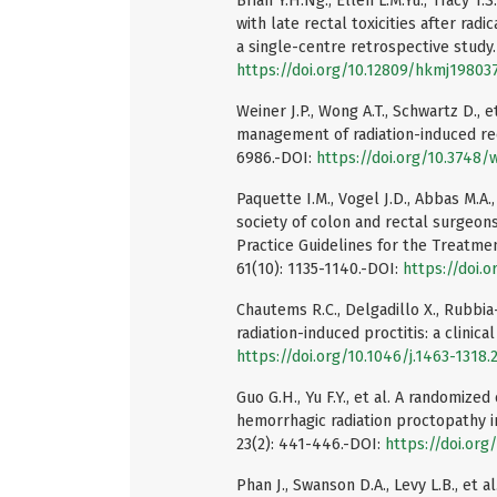
Brian Y.H.Ng., Ellen L.M.Yu., Tracy T.
with late rectal toxicities after rad
a single-centre retrospective study
https://doi.org/10.12809/hkmj19803
Weiner J.P., Wong A.T., Schwartz D.,
management of radiation-induced rec
6986.-DOI:
https://doi.org/10.3748/w
Paquette I.M., Vogel J.D., Abbas M.A.
society of colon and rectal surgeon
Practice Guidelines for the Treatmen
61(10): 1135-1140.-DOI:
https://doi.
Chautems R.C., Delgadillo X., Rubbia
radiation-induced proctitis: a clinica
https://doi.org/10.1046/j.1463-1318.
Guo G.H., Yu F.Y., et al. A randomized
hemorrhagic radiation proctopathy i
23(2): 441-446.-DOI:
https://doi.or
Phan J., Swanson D.A., Levy L.B., et 