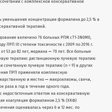
 сочетании с комплексной консервативной
ь уменьшения концентрации формалина до 2,5 % в
нсервативной терапией.
ледование включено 76 больных РПЖ сT1-3N0M0,
у ПРП III степени токсичности с 2009 по 2016 г.
от 53 до 82 лет, медиана
—
70 лет. Все больные
евую терапию: дистанционную лучевую терапию
1) и сочетанную лучевую терапию (n = 9) в других
чения ПРП применяли комплексную
карственную и местно
—
микроклизмы, свечи,
е раза в год в течение одного года.
 с недостаточным ответом на консервативную
ая коагуляция формалином 2,5 % (ХКФ)
чения оценивалась через 6 и 12 мес. по