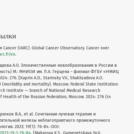
сылки
n Cancer (IARC). Global Cancer Observatory. Cancer over
arc.fr/en
.
хзадова А.О. Злокачественные новообразования в России в
тность) М.: МНИОИ им. П.А. Герцена − филиал ФГБУ «НМИЦ
 276. [Kaprin A.D., Starinsky V.V., Shakhzadova A.O.
(morbidity and mortality). Moscow: Federal State Institution:
h Institute — branch of National Medical Research
of Health of the Russian Federation, Moscow. 2024: 276 (In
рюков В.А., et al. Сочетанная лучевая терапия и
стательной железы неблагоприятного промежуточного
гия. 2023; 19(1): 76-84.-DOI:
-2023-19-1-76-84
. [Makarova K.S., Gumenetskaya Yu.V.,