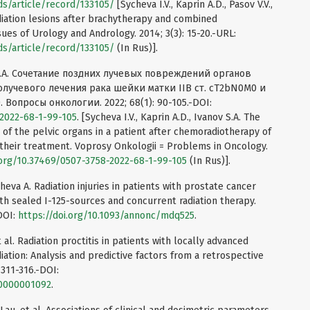
ds/article/record/133105/
[Sycheva I.V., Kaprin A.D., Pasov V.V.,
diation lesions after brachytherapy and combined
sues of Urology and Andrology. 2014; 3(3): 15-20.-URL:
ds/article/record/133105/
(In Rus)].
 С.А. Сочетание поздних лучевых повреждений органов
олучевого лечения рака шейки матки IIB ст. сT2bN0M0 и
Вопросы онкологии. 2022; 68(1): 90-105.-DOI:
-2022-68-1-99-105
. [Sycheva I.V., Kaprin A.D., Ivanov S.A. The
s of the pelvic organs in a patient after chemoradiotherapy of
their treatment. Voprosy Onkologii = Problems in Oncology.
.org/10.37469/0507-3758-2022-68-1-99-105
(In Rus)].
sheva A. Radiation injuries in patients with prostate cancer
with sealed I-125-sources and concurrent radiation therapy.
-DOI:
https://doi.org/10.1093/annonc/mdq525
.
t al. Radiation proctitis in patients with locally advanced
ation: Analysis and predictive factors from a retrospective
 311-316.-DOI:
00000001092
.