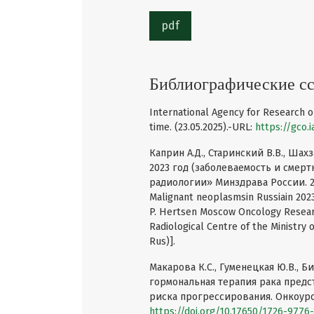
pdf
Библиографические с
International Agency for Research o
time. (23.05.2025).-URL:
https://gco.i
Каприн А.Д., Старинский В.В., Ша
2023 год (заболеваемость и смер
радиологии» Минздрава России. 2024:
Malignant neoplasmsin Russiain 2023 
P. Hertsen Moscow Oncology Researc
Radiological Centre of the Ministry 
Rus)].
Макарова К.С., Гуменецкая Ю.В., Би
гормональная терапия рака пред
риска прогрессирования. Онкоуроло
https://doi.org/10.17650/1726-9776