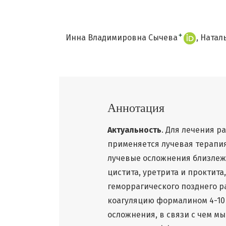
+
Инна Владимировна Сычева
Натал
Аннотация
Актуальность
. Для лечения р
применяется лучевая терапия
лучевые осложнения близлеж
цистита, уретрита и проктит
геморрагического позднего р
коагуляцию формалином 4-10
осложнения, в связи с чем м