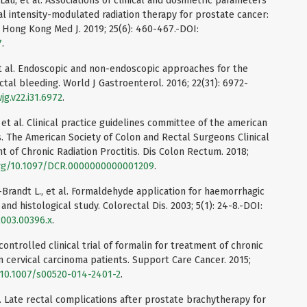
S.Lau, et al. Associations of clinical and dosimetric parameters
ical intensity-modulated radiation therapy for prostate cancer:
. Hong Kong Med J. 2019; 25(6): 460-467.-DOI:
7
.
 et al. Endoscopic and non-endoscopic approaches for the
tal bleeding. World J Gastroenterol. 2016; 22(31): 6972-
jg.v22.i31.6972
.
, et al. Clinical practice guidelines committee of the american
s. The American Society of Colon and Rectal Surgeons Clinical
t of Chronic Radiation Proctitis. Dis Colon Rectum. 2018;
org/10.1097/DCR.0000000000001209
.
-Brandt L., et al. Formaldehyde application for haemorrhagic
l and histological study. Colorectal Dis. 2003; 5(1): 24-8.-DOI:
2003.00396.x
.
 controlled clinical trial of formalin for treatment of chronic
n cervical carcinoma patients. Support Care Cancer. 2015;
g/10.1007/s00520-014-2401-2
.
al. Late rectal complications after prostate brachytherapy for