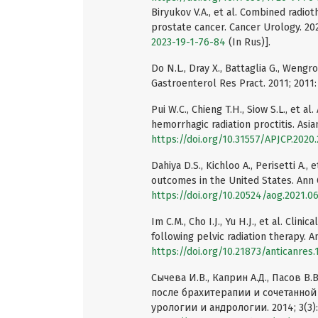
Biryukov V.A., et al. Combined radi
prostate cancer. Cancer Urology. 202
2023-19-1-76-84
(In Rus)].
Do N.L., Dray X., Battaglia G., Weng
Gastroenterol Res Pract. 2011; 2011
Pui W.C., Chieng T.H., Siow S.L., et a
hemorrhagic radiation proctitis. Asia
https://doi.org/10.31557/APJCP.2020.
Dahiya D.S., Kichloo A., Perisetti A., 
outcomes in the United States. Ann G
https://doi.org/10.20524/aog.2021.0
Im C.M., Cho I.J., Yu H.J., et al. Clin
following pelvic radiation therapy. A
https://doi.org/10.21873/anticanres.
Сычева И.В., Каприн А.Д., Пасов В
после брахитерапии и сочетанной
урологии и андрологии. 2014; 3(3):