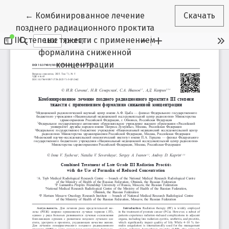
Вернуться к Подробностям о статье
←
Комбинированное лечение
Скачать
позднего радиационного проктита
III степени тяжести с применением
формалина сниженной
концентрации