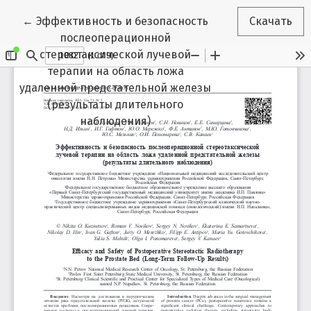
Вернуться к Подробностям о статье
←
Эффективность и безопасность
Скачать
послеоперационной
стереотаксической лучевой
терапии на область ложа
удаленной предстательной железы
(результаты длительного
наблюдения)