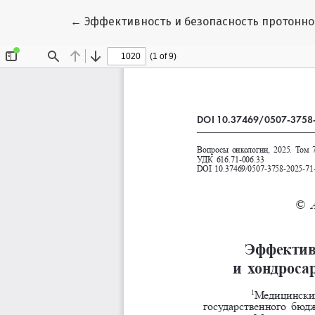
Вернуться к Подробностям о статье
←
Эффективность и безопасность протонно