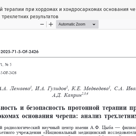
й терапии при хордомах и хондросаркомах основания че
трехлетних результатов