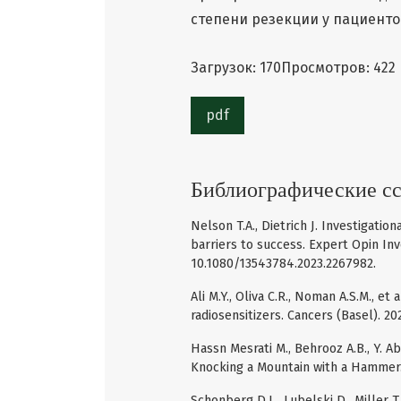
степени резекции у пациентов
Загрузок: 170
Просмотров: 422
pdf
Библиографические с
Nelson T.A., Dietrich J. Investigati
barriers to success. Expert Opin Inv
10.1080/13543784.2023.2267982.
Ali M.Y., Oliva C.R., Noman A.S.M., e
radiosensitizers. Cancers (Basel). 20
Hassn Mesrati M., Behrooz A.B., Y. 
Knocking a Mountain with a Hammer. C
Schonberg D.L., Lubelski D., Miller T