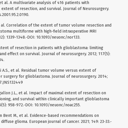
 et al. A multivariate analysis of 416 patients with
extent of resection, and survival. Journal of Neurosurgery.
s.2001.95.2.0190.
t al. Correlation of the extent of tumor volume resection and
lastoma multiforme with high-field intraoperative MRI
12): 1339-1348.-DOI: 10.1093/neuonc/nor133.
 Extent of resection in patients with glioblastoma: limiting
 and effect on survival. Journal of neurosurgery. 2012; 117(5):
34.
i A.S., et al. Residual tumor volume versus extent of
ter surgery for glioblastoma. Journal of neurosurgery. 2014;
4.7.JNS132449
gallon J.L., et al. Impact of maximal extent of resection on
ioning, and survival within clinically important glioblastoma
(5): 958-972.-DOI: 10.1093/neuonc/noac255.
en Bent M., et al. Evidence-based recommendations on
 diffuse glioma. European journal of cancer. 2021; 149: 23-33.-