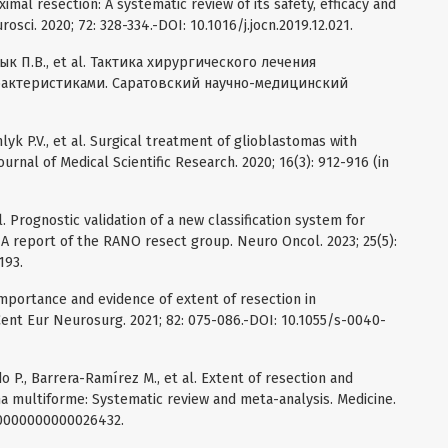
ximal resection: A systematic review of its safety, efficacy and
urosci. 2020; 72: 328-334.-DOI: 10.1016/j.jocn.2019.12.021.
ык П.В., et al. Тактика хирургического лечения
рактеристиками. Саратовский научно-медицинский
hlyk P.V., et al. Surgical treatment of glioblastomas with
ournal of Medical Scientific Research. 2020; 16(3): 912-916 (in
al. Prognostic validation of a new classification system for
 A report of the RANO resect group. Neuro Oncol. 2023; 25(5):
193.
l. Importance and evidence of extent of resection in
Cent Eur Neurosurg. 2021; 82: 075-086.-DOI: 10.1055/s-0040-
o P., Barrera-Ramírez M., et al. Extent of resection and
ma multiforme: Systematic review and meta-analysis. Medicine.
.0000000000026432.