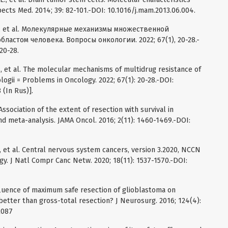
ects Med. 2014; 39: 82-101.-DOI: 10.1016/j.mam.2013.06.004.
Т., et al. Молекулярные механизмы множественной
ластом человека. Вопросы онкологии. 2022; 67(1), 20-28.-
20-28.
., et al. The molecular mechanisms of multidrug resistance of
gii = Problems in Oncology. 2022; 67(1): 20-28.-DOI:
(In Rus)].
. Association of the extent of resection with survival in
nd meta-analysis. JAMA Oncol. 2016; 2(11): 1460-1469.-DOI:
., et al. Central nervous system cancers, version 3.2020, NCCN
ogy. J Natl Compr Canc Netw. 2020; 18(11): 1537-1570.-DOI:
 influence of maximum safe resection of glioblastoma on
 better than gross-total resection? J Neurosurg. 2016; 124(4):
2087