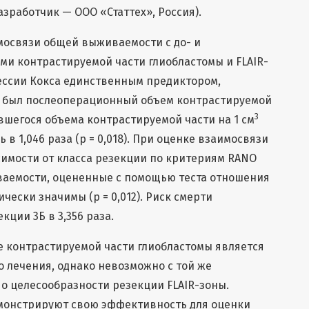
разработчик — ООО «Статтех», Россия).
освязи общей выживаемости с до- и
и контрастируемой части глиобластомы и FLAIR-
ессии Кокса единственным предиктором,
 был послеоперационный объем контрастируемой
3
вшегося объема контрастируемой части на 1 см
в 1,046 раза (p = 0,018). При оценке взаимосвязи
имости от класса резекции по критериям RANO
ваемости, оцененные с помощью теста отношения
чески значимы (p = 0,012). Риск смерти
кции 3Б в 3,356 раза.
 контрастируемой части глиобластомы является
 лечения, однако невозможно с той же
о целесообразности резекции FLAIR-зоны.
монстрируют свою эффективность для оценки