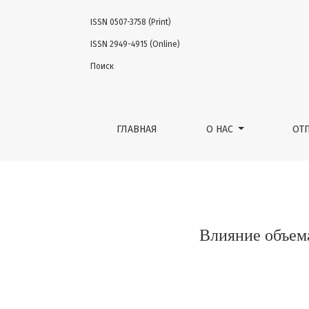
ISSN 0507-3758 (Print)
Влияние объема резекции глиобластомы I
ISSN 2949-4915 (Online)
Поиск
ГЛАВНАЯ
О НАС
ОТ
Влияние объем