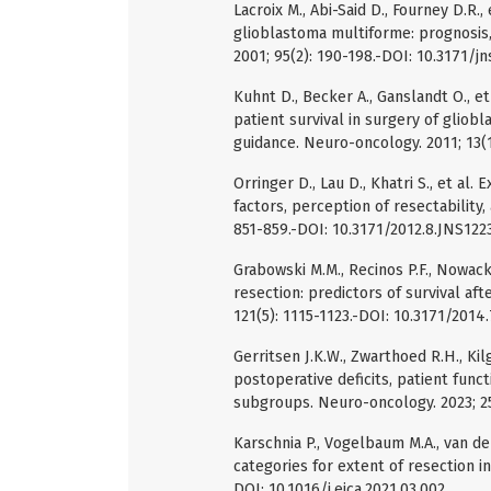
Lacroix M., Abi-Said D., Fourney D.R.,
glioblastoma multiforme: prognosis, 
2001; 95(2): 190-198.-DOI: 10.3171/jn
Kuhnt D., Becker A., Ganslandt O., e
patient survival in surgery of gliob
guidance. Neuro-oncology. 2011; 13(
Orringer D., Lau D., Khatri S., et al.
factors, perception of resectability,
851-859.-DOI: 10.3171/2012.8.JNS122
Grabowski M.M., Recinos P.F., Nowack
resection: predictors of survival af
121(5): 1115-1123.-DOI: 10.3171/201
Gerritsen J.K.W., Zwarthoed R.H., Kil
postoperative deficits, patient funct
subgroups. Neuro-oncology. 2023; 25
Karschnia P., Vogelbaum M.A., van d
categories for extent of resection in
DOI: 10.1016/j.ejca.2021.03.002.