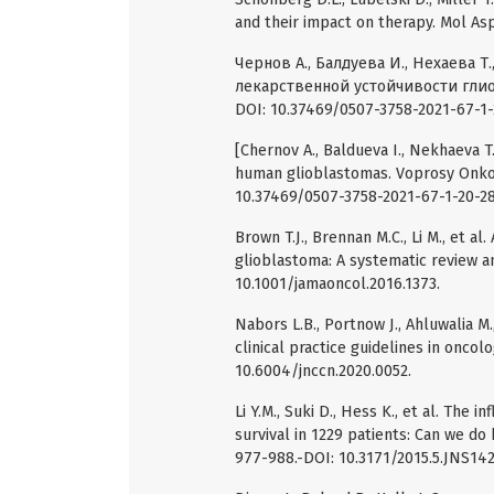
and their impact on therapy. Mol Asp
Чернов А., Балдуева И., Нехаева 
лекарственной устойчивости глиоб
DOI: 10.37469/0507-3758-2021-67-1-
[Chernov A., Baldueva I., Nekhaeva T
human glioblastomas. Voprosy Onkolo
10.37469/0507-3758-2021-67-1-20-28 
Brown T.J., Brennan M.C., Li M., et al
glioblastoma: A systematic review a
10.1001/jamaoncol.2016.1373.
Nabors L.B., Portnow J., Ahluwalia M
clinical practice guidelines in oncol
10.6004/jnccn.2020.0052.
Li Y.M., Suki D., Hess K., et al. The
survival in 1229 patients: Can we do
977-988.-DOI: 10.3171/2015.5.JNS14