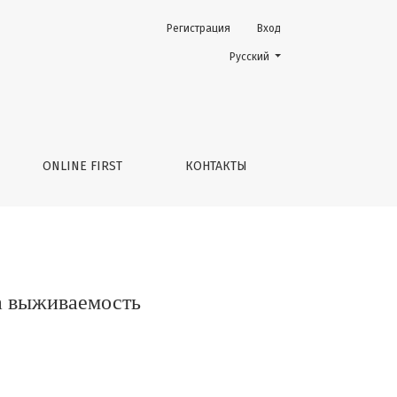
Регистрация
Вход
Change the language. The current 
Русский
ONLINE FIRST
КОНТАКТЫ
а выживаемость