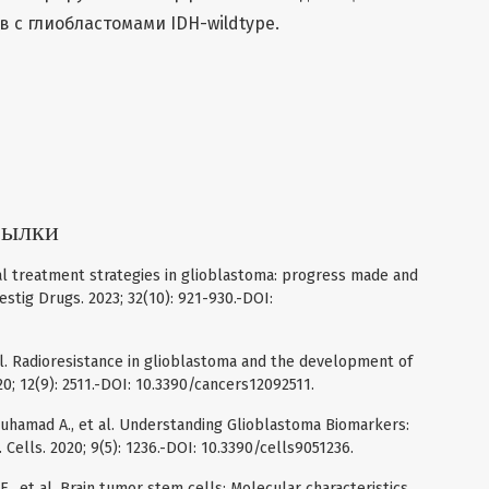
 с глиобластомами IDH-wildtype.
сылки
onal treatment strategies in glioblastoma: progress made and
estig Drugs. 2023; 32(10): 921-930.-DOI:
t al. Radioresistance in glioblastoma and the development of
20; 12(9): 2511.-DOI: 10.3390/cancers12092511.
Abuhamad A., et al. Understanding Glioblastoma Biomarkers:
ells. 2020; 9(5): 1236.-DOI: 10.3390/cells9051236.
.E., et al. Brain tumor stem cells: Molecular characteristics