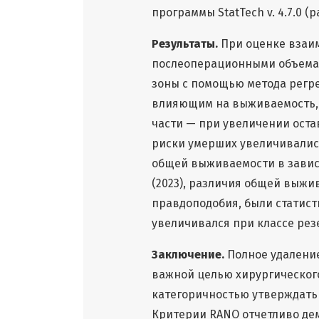
программы StatTech v. 4.7.0 (
Результаты.
При оценке взаим
послеоперационными объемам
зоны с помощью метода регр
влияющим на выживаемость,
части — при увеличении оста
риски умерших увеличивались 
общей выживаемости в завис
(2023), различия общей выжи
правдоподобия, были статисти
увеличивался при классе резе
Заключение.
Полное удаление
важной целью хирургического
категоричностью утверждать 
Критерии RANO отчетливо де