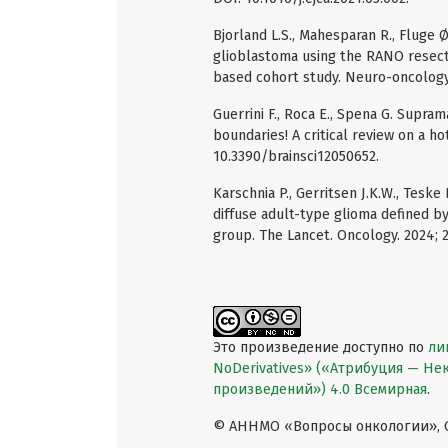
Bjorland L.S., Mahesparan R., Fluge 
glioblastoma using the RANO resect 
based cohort study. Neuro-oncology 
Guerrini F., Roca E., Spena G. Supram
boundaries! A critical review on a hot 
10.3390/brainsci12050652.
Karschnia P., Gerritsen J.K.W., Teske
diffuse adult-type glioma defined b
group. The Lancet. Oncology. 2024; 
Это произведение доступно по
ли
NoDerivatives» («Атрибуция — Н
произведений») 4.0 Всемирная
.
© АННМО «Вопросы онкологии», Co