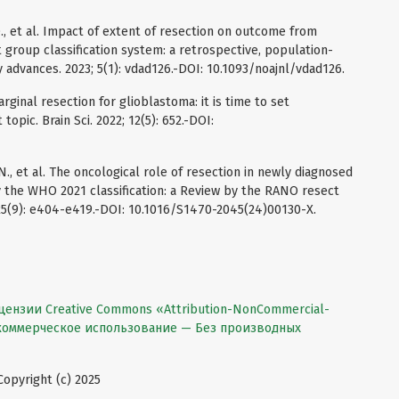
Ø., et al. Impact of extent of resection on outcome from
group classification system: a retrospective, population-
advances. 2023; 5(1): vdad126.-DOI: 10.1093/noajnl/vdad126.
arginal resection for glioblastoma: it is time to set
topic. Brain Sci. 2022; 12(5): 652.-DOI:
 N., et al. The oncological role of resection in newly diagnosed
y the WHO 2021 classification: a Review by the RANO resect
25(9): e404-e419.-DOI: 10.1016/S1470-2045(24)00130-X.
цензии Creative Commons «Attribution-NonCommercial-
екоммерческое использование — Без производных
pyright (c) 2025