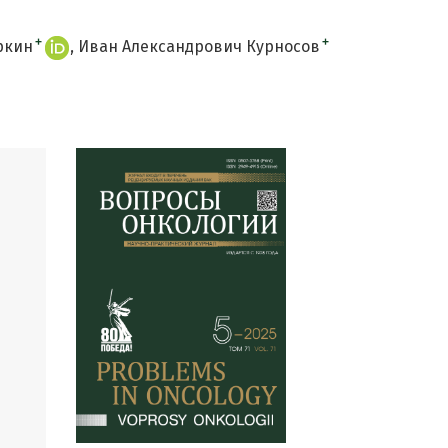
+
+
ркин
Иван Александрович Курносов