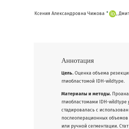
+
Ксения Александровна Чижова
Дмит
Аннотация
Цель.
Оценка объема резекции
глиобластомой IDH-wildtype.
Материалы и методы.
Проана
глиобластомами IDH-wildtype 
стадировалась с использован
послеоперационных объемов 
или ручной сегментации. Ста