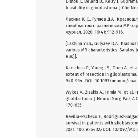
Dimou J., Beland B., Kelly J. Suprama
feasibility in glioblastoma. J Clin Ne
Лахина Ю.С., Гуляев Д.А., Красношл
глиобластом с различными МР-ха
журнал. 2020; 16(4): 912-916.
[Lakhina Yu.S., Gulyaev D.A., Krasnos
various MR characteristics. Saratov J
Rus)].
Karschnia P., Young J.S., Dono A., et 
extent of resection in glioblastoma:
940-954.-DOI: 10.1093/neuonc/noac
Wykes V., Zisakis A., Irimia M., et a
glioblastoma. J Neurol Surg Part A 
1701635.
Revilla-Pacheco F., Rodríguez-Salgad
survival in patients with glioblasto
2021; 100: e26432.-DOI: 10.1097/MD