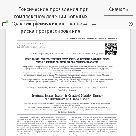
Вернуться к Подробностям о статье
←
Токсические проявления при
Скачать
комплексном лечении больных
раком прямой кишки среднего
риска прогрессирования