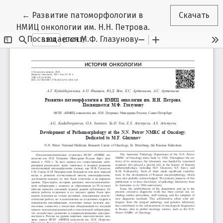
Вернуться к Подробностям о статье
←
Развитие патоморфологии в
Скачать
НМИЦ онкологии им. Н.Н. Петрова.
Посвящается М.Ф. Глазунову