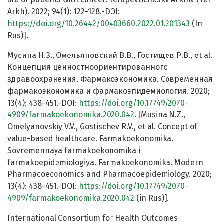
Arkh). 2022; 94(1): 122-128.-DOI:
https://doi.org/10.26442/00403660.2022.01.201343
(In
Rus)].
Мусина Н.З., Омельяновский В.В., Гостищев Р.В., et al.
Концепция ценностноориентированного
здравоохранения. Фармакоэкономика. Современная
фармакоэкономика и фармакоэпидемиология. 2020;
13(4): 438-451.-DOI:
https://doi.org/10.17749/2070-
4909/farmakoekonomika.2020.042
. [Musina N.Z.,
Omelyanovskiy V.V., Gostischev R.V., et al. Concept of
value-based healthcare. Farmakoekonomika.
Sovremennaya farmakoekonomika i
farmakoepidemiologiya. Farmakoekonomika. Modern
Pharmacoeconomics and Pharmacoepidemiology. 2020;
13(4): 438-451.-DOI:
https://doi.org/10.17749/2070-
4909/farmakoekonomika.2020.042
(in Rus)].
International Consortium for Health Outcomes