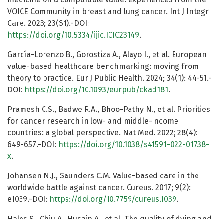
VOICE Community in breast and lung cancer. Int J Integr
Care. 2023; 23(S1).-DOI:
https://doi.org/10.5334/ijic.ICIC23149
.
García-Lorenzo B., Gorostiza A., Alayo I., et al. European
value-based healthcare benchmarking: moving from
theory to practice. Eur J Public Health. 2024; 34(1): 44-51.-
DOI:
https://doi.org/10.1093/eurpub/ckad181
.
Pramesh C.S., Badwe R.A., Bhoo-Pathy N., et al. Priorities
for cancer research in low- and middle-income
countries: a global perspective. Nat Med. 2022; 28(4):
649-657.-DOI:
https://doi.org/10.1038/s41591-022-01738-
x
.
Johansen N.J., Saunders C.M. Value-based care in the
worldwide battle against cancer. Cureus. 2017; 9(2):
e1039.-DOI:
https://doi.org/10.7759/cureus.1039
.
Hales S., Chiu A., Husain A., et al. The quality of dying and