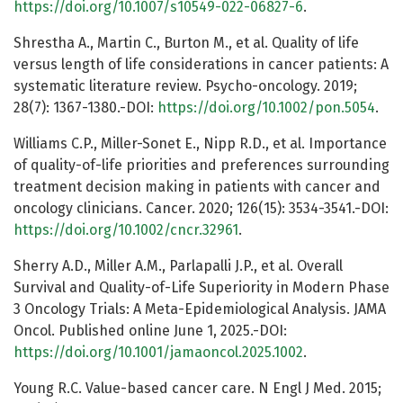
https://doi.org/10.1007/s10549-022-06827-6
.
Shrestha A., Martin C., Burton M., et al. Quality of life
versus length of life considerations in cancer patients: A
systematic literature review. Psycho-oncology. 2019;
28(7): 1367-1380.-DOI:
https://doi.org/10.1002/pon.5054
.
Williams C.P., Miller-Sonet E., Nipp R.D., et al. Importance
of quality-of-life priorities and preferences surrounding
treatment decision making in patients with cancer and
oncology clinicians. Cancer. 2020; 126(15): 3534-3541.-DOI:
https://doi.org/10.1002/cncr.32961
.
Sherry A.D., Miller A.M., Parlapalli J.P., et al. Overall
Survival and Quality-of-Life Superiority in Modern Phase
3 Oncology Trials: A Meta-Epidemiological Analysis. JAMA
Oncol. Published online June 1, 2025.-DOI:
https://doi.org/10.1001/jamaoncol.2025.1002
.
Young R.C. Value-based cancer care. N Engl J Med. 2015;