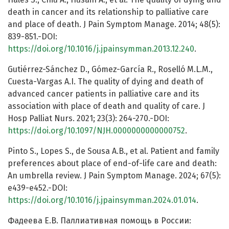
death in cancer and its relationship to palliative care
and place of death. J Pain Symptom Manage. 2014; 48(5):
839-851.-DOI:
https://doi.org/10.1016/j.jpainsymman.2013.12.240
.
Gutiérrez-Sánchez D., Gómez-García R., Roselló M.L.M.,
Cuesta-Vargas A.I. The quality of dying and death of
advanced cancer patients in palliative care and its
association with place of death and quality of care. J
Hosp Palliat Nurs. 2021; 23(3): 264-270.-DOI:
https://doi.org/10.1097/NJH.0000000000000752
.
Pinto S., Lopes S., de Sousa A.B., et al. Patient and family
preferences about place of end-of-life care and death:
An umbrella review. J Pain Symptom Manage. 2024; 67(5):
e439-e452.-DOI:
https://doi.org/10.1016/j.jpainsymman.2024.01.014
.
Фадеева Е.В. Паллиативная помощь в России: