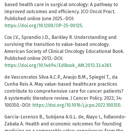
based health care in surgical oncology: A pathway to
improved outcomes and efficiency. JCO Oncol Pract.
Published online June 2025.-DOI:
https://doi.org/10.1200/OP-25-00125
.
Cox J.V., Sprandio J.D., Barkley R. Understanding and
surviving the transition to value-based oncology.
American Society of Clinical Oncology Educational Book.
Published online 2013.-DOI:
https://doi.org/10.14694/EdBook_AM.2013.33.e361
.
de Vasconcelos Silva A.C.P., Araujo B.M., Spiegel T., da
Cunha Reis A. May value-based healthcare practices
contribute to comprehensive care for cancer patients?
A systematic literature review. J Cancer Policy. 2022; 34:
100350.-DOI:
https://doi.org/10.1016/j.jcpo.2022.100350
.
García-Lorenzo B., Subijana A.G.L. de, Alayo I., Fullaondo-
Zabala A. Health and economic outcomes for founding
medicine on a comparable value: experiences from the