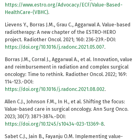
https://www.estro.org/Advocacy/ECF/Value-Based-
HealthCare-(VBHC)
.
Lievens Y., Borras J.M., Grau C., Aggarwal A. Value-based
radiotherapy: A new chapter of the ESTRO-HERO
project. Radiother Oncol. 2021; 160: 236-239.-DOI:
https://doi.org/10.1016/j.radonc.2021.05.007
.
Borras J.M., Corral J., Aggarwal A., et al. Innovation, value
and reimbursement in radiation and complex surgical
oncology: Time to rethink. Radiother Oncol. 2022; 169:
114-123.-DOI:
https://doi.org/10.1016/j.radonc.2021.08.002
.
Allen C.J., Johnson F.M., In H., et al. Shifting the focus:
Value-based care in surgical oncology. Ann Surg Onco.
2023; 30(7): 3871-3874.-DOI:
https://doi.org/10.1245/s10434-023-13369-8
.
Sabet C.J., Jain B., Fayanju O.M. Implementing value-