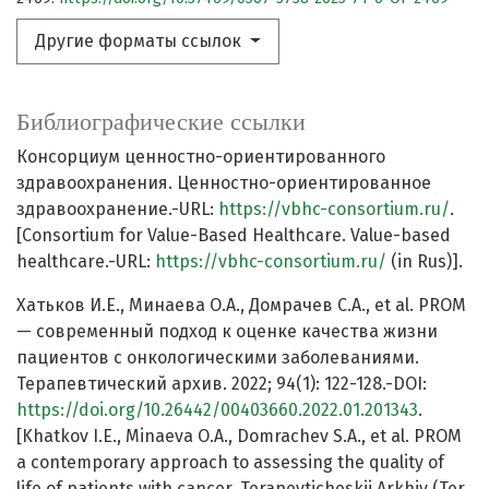
Другие форматы ссылок
Библиографические ссылки
Консорциум ценностно-ориентированного
здравоохранения. Ценностно-ориентированное
здравоохранение.-URL:
https://vbhc-consortium.ru/
.
[Consortium for Value-Based Healthcare. Value-based
healthcare.-URL:
https://vbhc-consortium.ru/
(in Rus)].
Хатьков И.Е., Минаева О.А., Домрачев С.А., et al. PROM
— современный подход к оценке качества жизни
пациентов с онкологическими заболеваниями.
Терапевтический архив. 2022; 94(1): 122-128.-DOI:
https://doi.org/10.26442/00403660.2022.01.201343
.
[Khatkov I.E., Minaeva O.A., Domrachev S.A., et al. PROM
a contemporary approach to assessing the quality of
life of patients with cancer. Terapevticheskii Arkhiv (Ter