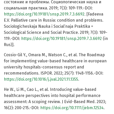
состояние и проблемы. Социологическая наука и
социальная практика. 2019; 7(3): 109-119.-DOI:
https://doi.org/10.19181/snsp.2019.7.3.6692
. [Fadeeva
E.V. Palliative care in Russia: condition and problems.
Sociologicheskaja Nauka i Social’naja Praktika =
Sociological Science and Social Practice. 2019; 7(3): 109-
119.-DOI:
https://doi.org/10.19181/snsp.2019.7.3.6692
(in
Rus)].
Cossio-Gil Y., Omara M., Watson C., et al. The Roadmap
for implementing value-based healthcare in european
university hospitals-consensus report and
recommendations. ISPOR. 2022; 25(7): 1148-1156.-DOI:
https://doi.org/10.1016/j.jval.2021.11.1355
.
He W., Li M., Cao L., et al. Introducing value-based
healthcare perspectives into hospital performance
assessment: A scoping review. J Evid-Based Med. 2023;
16(2): 200-215.-DOI:
https://doi.org/10.1111/jebm.12534
.