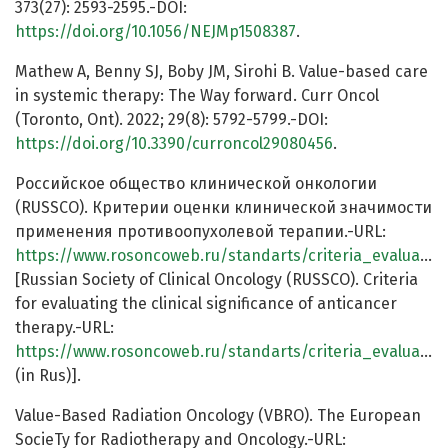
373(27): 2593-2595.-DOI:
https://doi.org/10.1056/NEJMp1508387
.
Mathew A, Benny SJ, Boby JM, Sirohi B. Value-based care
in systemic therapy: The Way forward. Curr Oncol
(Toronto, Ont). 2022; 29(8): 5792-5799.-DOI:
https://doi.org/10.3390/curroncol29080456
.
Российское общество клинической онкологии
(RUSSCO). Критерии оценки клинической значимости
применения противоопухолевой терапии.-URL:
https://www.rosoncoweb.ru/standarts/criteria_evaluating_clinical_significance_therapy/
[Russian Society of Clinical Oncology (RUSSCO). Criteria
for evaluating the clinical significance of anticancer
therapy.-URL:
https://www.rosoncoweb.ru/standarts/criteria_evaluating_clinical_significance_therapy/
(in Rus)].
Value-Based Radiation Oncology (VBRO). The European
SocieTy for Radiotherapy and Oncology.-URL: