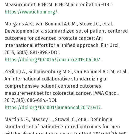
Measurement, ICHOM. ICHOM accreditation.-URL:
https://www.ichom.org/
.
Morgans A.K., van Bommel A.C.M., Stowell C., et al.
Development of a standardized set of patient-centered
outcomes for advanced prostate cancer: An
international effort for a unified approach. Eur Urol.
2015; 68(5): 891-898.-DOI:
https://doi.org/10.1016/j.eururo.2015.06.007
.
Zerillo J.A., Schouwenburg M.G., van Bommel A.C.M, et al.
An international collaborative standardizing a
comprehensive patient-centered outcomes
measurement set for colorectal cancer. JAMA Oncol.
2017; 3(5): 686-694.-DOI:
https://doi.org/10.1001/jamaoncol.2017.0417
.
Martin N.E., Massey L., Stowell C., et al. Defining a
standard set of patient-centered outcomes for men
with localized prostate cancer. Eur Urol. 2015; 67(3): 460-