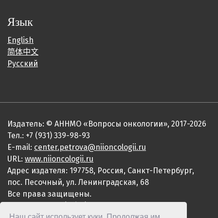
Язык
English
简体中文
Русский
Издатель: © АННМО «Вопросы онкологии», 2017-2026
Тел.: +7 (931) 339-98-93
E-mail:
center.petrova@niioncologii.ru
URL:
www.niioncologii.ru
Адрес издателя: 197758, Россия, Санкт-Петербург,
пос. Песочный, ул. Ленинградская, 68
Все права защищены.
ISSN 0507-3758 (Print)
Наш сайт использует куки. Продолжая им
ISSN 2949-4915 (Online)