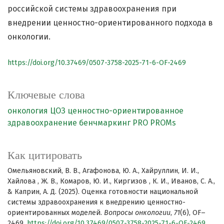
российской системы здравоохранения при
внедрении ценностно-ориентированного подхода в
онкологии.
https://doi.org/10.37469/0507-3758-2025-71-6-OF-2469
Ключевые слова
онкология
ЦОЗ
ценностно-ориентированное
здравоохранение
бенчмаркинг
PRO
PROMs
Как цитировать
Омельяновский, В. В., Агафонова, Ю. А., Хайруллин, И. И.,
Хайлова , Ж. В., Комаров, Ю. И., Киргизов , К. И., Иванов, С. А.,
& Каприн, А. Д. (2025). Оценка готовности национальной
системы здравоохранения к внедрению ценностно-
ориентированных моделей.
Вопросы онкологии
,
71
(6), OF–
2469.
https://doi.org/10.37469/0507-3758-2025-71-6-OF-2469