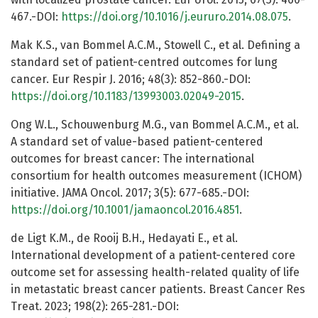
467.-DOI:
https://doi.org/10.1016/j.eururo.2014.08.075
.
Mak K.S., van Bommel A.C.M., Stowell C., et al. Defining a
standard set of patient-centred outcomes for lung
cancer. Eur Respir J. 2016; 48(3): 852-860.-DOI:
https://doi.org/10.1183/13993003.02049-2015
.
Ong W.L., Schouwenburg M.G., van Bommel A.C.M., et al.
A standard set of value-based patient-centered
outcomes for breast cancer: The international
consortium for health outcomes measurement (ICHOM)
initiative. JAMA Oncol. 2017; 3(5): 677-685.-DOI:
https://doi.org/10.1001/jamaoncol.2016.4851
.
de Ligt K.M., de Rooij B.H., Hedayati E., et al.
International development of a patient-centered core
outcome set for assessing health-related quality of life
in metastatic breast cancer patients. Breast Cancer Res
Treat. 2023; 198(2): 265-281.-DOI: