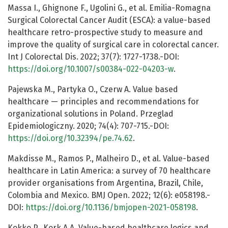
Massa I., Ghignone F., Ugolini G., et al. Emilia-Romagna
Surgical Colorectal Cancer Audit (ESCA): a value-based
healthcare retro-prospective study to measure and
improve the quality of surgical care in colorectal cancer.
Int J Colorectal Dis. 2022; 37(7): 1727-1738.-DOI:
https://doi.org/10.1007/s00384-022-04203-w
.
Pajewska M., Partyka O., Czerw A. Value based
healthcare — principles and recommendations for
organizational solutions in Poland. Przeglad
Epidemiologiczny. 2020; 74(4): 707-715.-DOI:
https://doi.org/10.32394/pe.74.62
.
Makdisse M., Ramos P., Malheiro D., et al. Value-based
healthcare in Latin America: a survey of 70 healthcare
provider organisations from Argentina, Brazil, Chile,
Colombia and Mexico. BMJ Open. 2022; 12(6): e058198.-
DOI:
https://doi.org/10.1136/bmjopen-2021-058198
.
Kokko P., Kork A.A. Value-based healthcare logics and