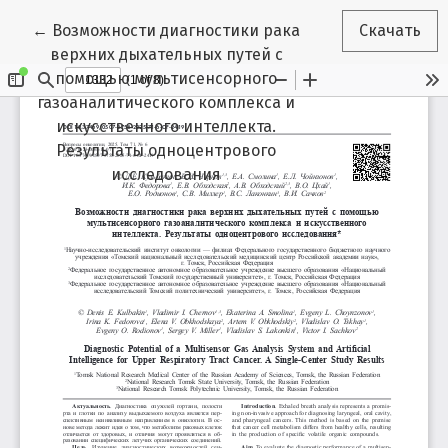
Вернуться к Подробностям о статье
←
Возможности диагностики рака
Скачать
верхних дыхательных путей с
помощью мультисенсорного
газоаналитического комплекса и
искусственного интеллекта.
Результаты одноцентрового
исследования