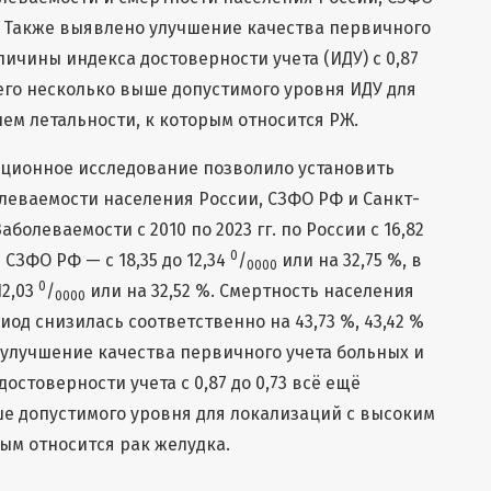
. Также выявлено улучшение качества первичного
ичины индекса достоверности учета (ИДУ) с 0,87
его несколько выше допустимого уровня ИДУ для
ем летальности, к которым относится РЖ.
яционное исследование позволило установить
леваемости населения России, СЗФО РФ и Санкт-
аболеваемости с 2010 по 2023 гг. по России с 16,82
0
в СЗФО РФ — с 18,35 до 12,34
/
или на 32,75 %, в
0000
0
12,03
/
или на 32,52 %. Смертность населения
0000
иод снизилась соответственно на 43,73 %, 43,42 %
о улучшение качества первичного учета больных и
стоверности учета с 0,87 до 0,73 всё ещё
е допустимого уровня для локализаций с высоким
рым относится рак желудка.