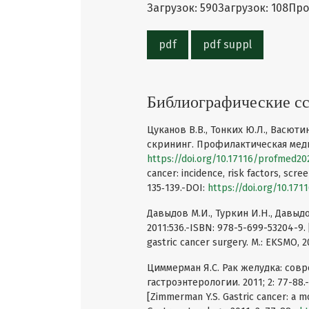
Загрузок: 590
Загрузок: 108
Про
pdf
pdf suppl
Библиографические с
Цуканов В.В., Тонких Ю.Л., Васюти
скрининг. Профилактическая медици
https://doi.org/10.17116/profmed2
cancer: incidence, risk factors, scre
135‑139.-DOI:
https://doi.org/10.17
Давыдов М.И., Туркин И.Н., Давыд
2011:536.-ISBN: 978-5-699-53204-9. [
gastric cancer surgery. M.: EKSMO, 2
Циммерман Я.С. Рак желудка: сов
гастроэнтерологии. 2011; 2: 77-88.
[Zimmerman Y.S. Gastric cancer: a m