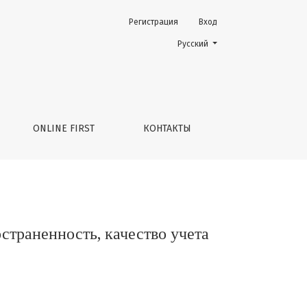
Регистрация
Вход
ета (популяционное исследование)
Change the language. The current 
Русский
ONLINE FIRST
КОНТАКТЫ
страненность, качество учета