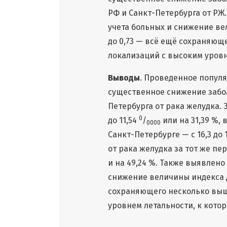
РФ и Санкт-Петербурга от РЖ
учета больных и снижение вел
до 0,73 — всё ещё сохраняющ
локализаций с высоким уровн
Выводы
. Проведенное попул
существенное снижение забо
Петербурга от рака желудка. З
0
до 11,54
/
или на 31,39 %, 
0000
Санкт-Петербурге — с 16,3 до 
от рака желудка за тот же пер
и на 49,24 %. Также выявлен
снижение величины индекса до
сохраняющего несколько выш
уровнем летальности, к кото