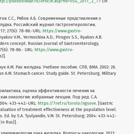
tp://publish.vidar.ru/Article.asp?fid=VSG_2011_2_77
(In
гов С.С., Рябов А.Б. Современные представления о
лудка. Российский журнал гастроэнтерологии,
7; 27(6): 78-86.-URL:
https://www.gastro-
myakov V.M., Yermoshina A.D., Pirogov S.S., Ryabov A.B.
dern concept. Russian Journal of Gastroenterology,
7(6): 78-86.- URL:
https://www.gastro-
s)].
ун А.М. Рак желудка. Учебное пособие. СПб, ВМА. 2002: 26.
hun A.M. Stomach cancer. Study guide. St. Petersburg, Military
филактика, оценка эффективности лечения на
ая онкология: избранные лекции. Под ред. С.А.
004: 433-442.-URL:
https://7ref.ru/torolo/ngsove
. [Gastric
aluation of treatment effectiveness at the population level.
. Ed. by S.A. Tyulyandin, V.M. St. Petersburg; 2004: 433-442.-
In Rus)].
эпидемиология рака желудка. Вопросы онкологии. 2013;