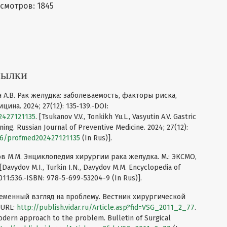
смотров: 1845
сылки
н А.В. Рак желудка: заболеваемость, факторы риска,
на. 2024; 27(12): 135‑139.-DOI:
02427121135
. [Tsukanov V.V., Tonkikh Yu.L., Vasyutin A.V. Gastric
ening. Russian Journal of Preventive Medicine. 2024; 27(12):
116/profmed202427121135
(In Rus)].
ов М.М. Энциклопедия хирургии рака желудка. М.: ЭКСМО,
Davydov M.I., Turkin I.N., Davydov M.M. Encyclopedia of
011:536.-ISBN: 978-5-699-53204-9 (In Rus)].
ременный взгляд на проблему. Вестник хирургической
-URL:
http://publish.vidar.ru/Article.asp?fid=VSG_2011_2_77
.
odern approach to the problem. Bulletin of Surgical