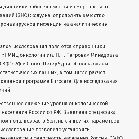
и динамики заболеваемости и смертности от
аний (ЗНО) желудка, определить качество
коронавирусной инфекции на аналитические
иалом исследования являются справочники
У «НМИЦ онкологии им. Н.Н. Петрова» Минздрава
Р СЗФО РФ и Санкт-Петербурга. Использованы
статистических данных, в том числе расчет
ванной программе Eurocare. Для исследования
ений.
щественное снижение уровня онкологической
 населения России от РЖ. Выявлена специфика
том пола, возраста больных и других параметров.
исследование позволило установить
леваемости и смертности населения России, СЗФО