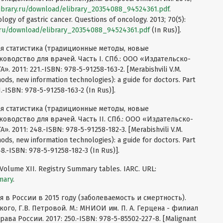
ibrary.ru/download/elibrary_20354088_94524361.pdf
.
ology of gastric cancer. Questions of oncology. 2013; 70(5):
y.ru/download/elibrary_20354088_94524361.pdf
(In Rus)].
я статистика (традиционные методы, новые
оводство для врачей. Часть I. СПб.: ООО «Издательско-
2011: 221.-ISBN: 978-5-91258-163-2. [Merabishvili V.M.
hods, new information technologies): a guide for doctors. Part
1.-ISBN: 978-5-91258-163-2 (In Rus)].
я статистика (традиционные методы, новые
водство для врачей. Часть II. СПб.: ООО «Издательско-
2011: 248.-ISBN: 978-5-91258-182-3. [Merabishvili V.M.
hods, new information technologies): a guide for doctors. Part
48.-ISBN: 978-5-91258-182-3 (In Rus)].
. Volume XII. Registry Summary tables. IARC. URL:
mmary
.
в России в 2015 году (заболеваемость и смертность).
ского, Г.В. Петровой. М.: МНИОИ им. П. А. Герцена - филиал
 России. 2017: 250.-ISBN: 978-5-85502-227-8. [Malignant