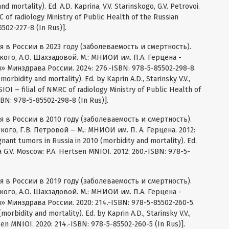
d mortality). Ed. A.D. Kaprina, V.V. Starinskogo, G.V. Petrovoi.
C of radiology Ministry of Public Health of the Russian
5502-227-8 (In Rus)].
в России в 2023 году (заболеваемость и смертность).
ского, А.О. Шахзадовой. М.: МНИОИ им. П.А. Герцена -
инздрава России. 2024: 276.-ISBN: 978-5-85502-298-8.
morbidity and mortality). Ed. by Kaprin A.D., Starinsky V.V.,
IOI – filial of NMRC of radiology Ministry of Public Health of
SBN: 978-5-85502-298-8 (In Rus)].
 в России в 2010 году (заболеваемость и смертность).
ского, Г.В. Петровой – М.: МНИОИ им. П. А. Герцена. 2012:
nant tumors in Russia in 2010 (morbidity and mortality). Ed.
ova G.V. Moscow: P.A. Hertsen MNIOI. 2012: 260.-ISBN: 978-5-
 в России в 2019 году (заболеваемость и смертность).
ского, А.О. Шахзадовой. М.: МНИОИ им. П.А. Герцена -
инздрава России. 2020: 214.-ISBN: 978-5-85502-260-5.
morbidity and mortality). Ed. by Kaprin A.D., Starinsky V.V.,
en MNIOI. 2020: 214.-ISBN: 978-5-85502-260-5 (In Rus)].