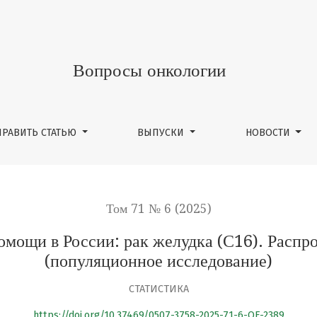
и: рак желудка (С16). Распространенность, качество уч
Вопросы онкологии
ПРАВИТЬ СТАТЬЮ
ВЫПУСКИ
НОВОСТИ
Том 71 № 6 (2025)
мощи в России: рак желудка (С16). Распро
(популяционное исследование)
СТАТИСТИКА
https://doi.org/10.37469/0507-3758-2025-71-6-OF-2389