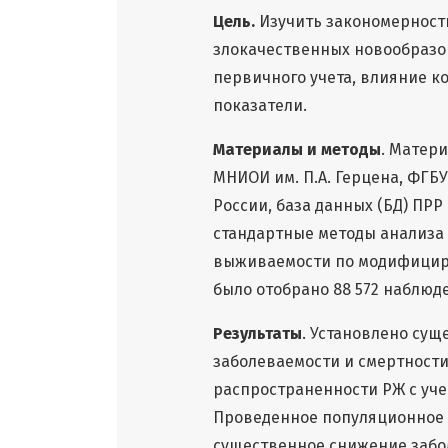
Цель.
Изучить закономерност
злокачественных новообразов
первичного учета, влияние 
показатели.
Материалы и методы
. Матер
МНИОИ им. П.А. Герцена, ФГБ
России, база данных (БД) ПР
стандартные методы анализа 
выживаемости по модифициро
было отобрано 88 572 наблюд
Результаты
. Установлено су
заболеваемости и смертности
распространенности РЖ с уче
Проведенное популяционное 
существенное снижение забо