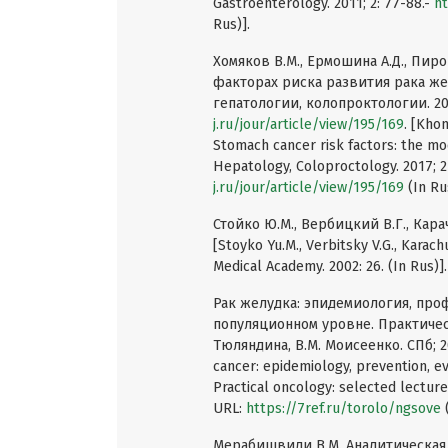
Gastroenterology. 2011; 2: 77-88.-
ht
Rus)].
Хомяков В.М., Ермошина А.Д., Пиро
факторах риска развития рака же
гепатологии, колопроктологии. 201
j.ru/jour/article/view/195/169
. [Kho
Stomach cancer risk factors: the mo
Hepatology, Coloproctology. 2017; 2
j.ru/jour/article/view/195/169
(In Ru
Стойко Ю.М., Вербицкий В.Г., Карач
[Stoyko Yu.M., Verbitsky V.G., Karac
Medical Academy. 2002: 26. (In Rus)].
Рак желудка: эпидемиология, про
популяционном уровне. Практическ
Тюляндина, В.М. Моисеенко. СПб; 2
cancer: epidemiology, prevention, ev
Practical oncology: selected lectures
URL:
https://7ref.ru/torolo/ngsove
(
Мерабишвили В.М. Аналитическая 