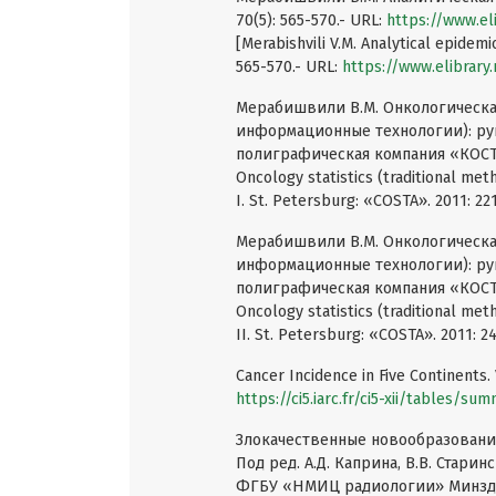
70(5): 565-570.- URL:
https://www.el
[Merabishvili V.M. Analytical epidemi
565-570.- URL:
https://www.elibrar
Мерабишвили В.М. Онкологическа
информационные технологии): рук
полиграфическая компания «КОСТА». 
Oncology statistics (traditional met
I. St. Petersburg: «COSTA». 2011: 22
Мерабишвили В.М. Онкологическа
информационные технологии): руко
полиграфическая компания «КОСТА». 
Oncology statistics (traditional met
II. St. Petersburg: «COSTA». 2011: 2
Cancer Incidence in Five Continents
https://ci5.iarc.fr/ci5-xii/tables/su
Злокачественные новообразования 
Под ред. А.Д. Каприна, В.В. Старин
ФГБУ «НМИЦ радиологии» Минздрава