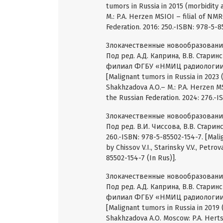
tumors in Russia in 2015 (morbidity an
M.: P.A. Herzen MSIOI – filial of NMR
Federation. 2016: 250.-ISBN: 978-5-8
Злокачественные новообразования 
Под ред. А.Д. Каприна, В.В. Старин
филиал ФГБУ «НМИЦ радиологии» М
[Malignant tumors in Russia in 2023 (
Shakhzadova A.O.– M.: P.A. Herzen MS
the Russian Federation. 2024: 276.-I
Злокачественные новообразования
Под ред. В.И. Чиссова, В.В. Старин
260.-ISBN: 978-5-85502-154-7. [Malig
by Chissov V.I., Starinsky V.V., Petr
85502-154-7 (In Rus)].
Злокачественные новообразования
Под ред. А.Д. Каприна, В.В. Старин
филиал ФГБУ «НМИЦ радиологии» М
[Malignant tumors in Russia in 2019 (
Shakhzadova A.O. Moscow: P.A. Herts