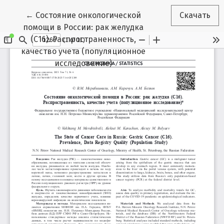
Вернуться к Подробностям о статье
←
Состояние онкологической
Скачать
помощи в России: рак желудка
(С16). Распространенность,
качество учета (популяционное
исследование)