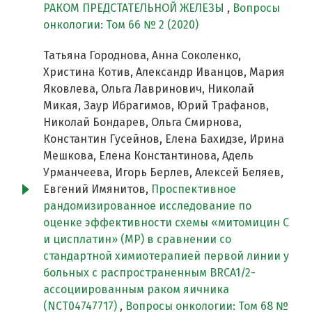
РАКОМ ПРЕДСТАТЕЛЬНОЙ ЖЕЛЕЗЫ
,
Вопросы
онкологии: Том 66 № 2 (2020)
Татьяна Городнова, Анна Соколенко,
Христина Котив, Александр Иванцов, Мария
Яковлева, Ольга Лавринович, Николай
Микая, Заур Ибрагимов, Юрий Трафанов,
Николай Бондарев, Ольга Смирнова,
Константин Гусейнов, Елена Бахидзе, Ирина
Мешкова, Елена Константинова, Адель
Урманчеева, Игорь Берлев, Алексей Беляев,
Евгений Имянитов,
Проспективное
рандомизированное исследование по
оценке эффективности схемы «митомицин С
и цисплатин» (MP) в сравнении со
стандартной химиотерапией первой линии у
больных c распространенным BRCA1/2-
ассоциированным раком яичника
(NCT04747717)
,
Вопросы онкологии: Том 68 №