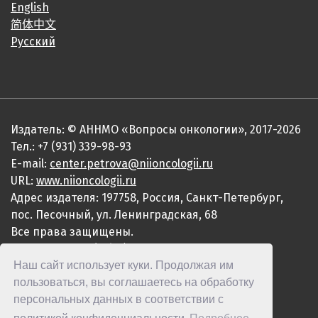
English
简体中文
Русский
Издатель: © АННМО «Вопросы онкологии», 2017-2026
Тел.: +7 (931) 339-98-93
E-mail:
center.petrova@niioncologii.ru
URL:
www.niioncologii.ru
Адрес издателя: 197758, Россия, Санкт-Петербург,
пос. Песочный, ул. Ленинградская, 68
Все права защищены.
ISSN 0507-3758 (Print)
Наш сайт использует куки. Продолжая им
ISSN 2949-4915 (Online)
пользоваться, вы соглашаетесь на обработку
персональных данных в соответствии с