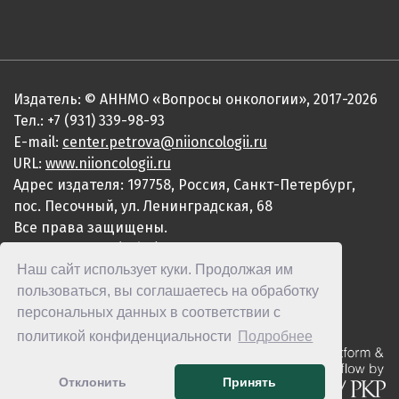
Издатель: © АННМО «Вопросы онкологии», 2017-2026
Тел.: +7 (931) 339-98-93
E-mail:
center.petrova@niioncologii.ru
URL:
www.niioncologii.ru
Адрес издателя: 197758, Россия, Санкт-Петербург,
пос. Песочный, ул. Ленинградская, 68
Все права защищены.
ISSN 0507-3758 (Print)
Наш сайт использует куки. Продолжая им
ISSN 2949-4915 (Online)
пользоваться, вы соглашаетесь на обработку
персональных данных в соответствии с
политикой конфиденциальности
Подробнее
Отклонить
Принять