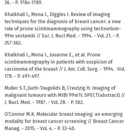
36. - P. 1784-1789.
Khalkhali I., Mena I., Diggles I. Review of imaging
techniques for the diagnosis of breast cancer: a new
role of prone scintimammography using technetium-
99m sestambi // Eur. J. Nucl Med. - 1994. - Vol. 21. - P.
357-362.
Khalkhali I., Mena I., Jouanne E., et al. Prone
scintimammography in patients with suspicion of
carcinoma of the breast // J. Am. Coll. Surg. - 1994. -Vol.
178. - P. 491-497.
Muller S.T.,Guth-Tougelids B, Creutzig H. Imaging of
malignant tumours with MIBI 99mTc SPECT(abstract) //
J. Nucl. Med. - 1987. - Vol. 28. - P. 562.
O'Connor M.K. Molecular breast imaging: an emerging
modality for breast cancer screening // Breast Cancer
Manag. - 2015. - Vol. 4. - P. 33-40.