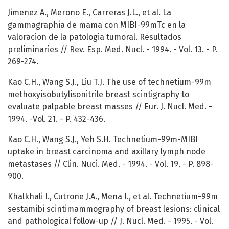
Jimenez A., Merono E., Carreras J.L., et al. La
gammagraphia de mama con MIBI-99mTc en la
valoracion de la patologia tumoral. Resultados
preliminaries // Rev. Esp. Med. Nucl. - 1994. - Vol. 13. - P.
269-274.
Kao C.H., Wang S.J., Liu T.J. The use of technetium-99m
methoxyisobutylisonitrile breast scintigraphy to
evaluate palpable breast masses // Eur. J. Nucl. Med. -
1994. -Vol. 21. - P. 432-436.
Kao C.H., Wang S.J., Yeh S.H. Technetium-99m-MIBI
uptake in breast carcinoma and axillary lymph node
metastases // Clin. Nuci. Med. - 1994. - Vol. 19. - P. 898-
900.
Khalkhali I., Cutrone J.A., Mena I., et al. Technetium-99m
sestamibi scintimammography of breast lesions: clinical
and pathological follow-up // J. Nucl. Med. - 1995. - Vol.