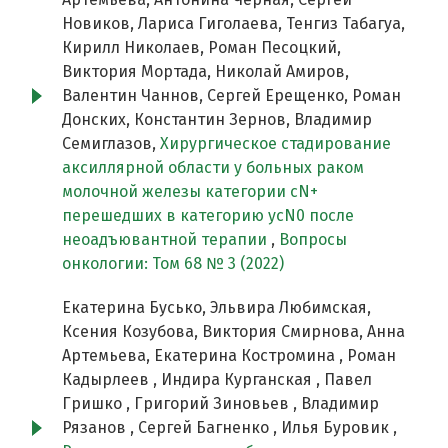
Новиков, Лариса Гиголаева, Тенгиз Табагуа,
Кирилл Николаев, Роман Песоцкий,
Виктория Мортада, Николай Амиров,
Валентин Чаннов, Сергей Ерещенко, Роман
Донских, Константин Зернов, Владимир
Семиглазов,
Хирургическое стадирование
аксиллярной области у больных раком
молочной железы категории сN+
перешедших в категорию ycN0 после
неоадъювантной терапии
,
Вопросы
онкологии: Том 68 № 3 (2022)
Екатерина Бусько, Эльвира Любимская,
Ксения Козубова, Виктория Смирнова, Анна
Артемьева, Екатерина Костромина , Роман
Кадырлеев , Индира Курганская , Павел
Гришко , Григорий Зиновьев , Владимир
Рязанов , Сергей Багненко , Илья Буровик ,