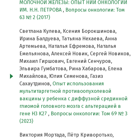
МОЛОЧНОЙ ЖЕЛЕЗЫ: ОПЫТ НИИ ОНКОЛОГИИ
ИМ. Н.Н. ПЕТРОВА
,
Вопросы онкологии: Том
63 № 2 (2017)
Светлана Кулева, Ксения Борокшинова,
Ирина Балдуева, Татьяна Нехаева, Анна
Артемьева, Наталья Ефремова, Наталья
Емельянова, Алексей Новик, Сергей Новиков,
Михаил Гиршович, Евгений Сенчуров,
Эльвира Гумбатова, Рина Хабарова, Елена
Михайлова, Юлия Семенова, Газиз
Сахаутдинов,
Опыт использования
мультитаргетной противоопухолевой
вакцины у ребенка с диффузной срединной
глиомой головного мозга с альтерацией в
гене H3 K27
,
Вопросы онкологии: Том 69 № 3
(2023)
Виктория Мортада, Пётр Криворотько,