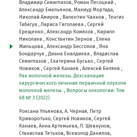
Владимир Семиглазов, Роман Песоцкий ,
Александр Емельянов, Махмуд Мортада,
Николай Амиров , Валентин Чаннов , Тенгиз
Табагуа , Лариса Гиголаева , Сергей
Ерещенко , Александр Комяхов , Кирилл
Николаев , Константин Зернов , Елена
Жильцова , Александр Бессонов , Яна
Бондарчук , Диана Еналдиева , Владислав
Семиглазов , Екатерина Бусько , Сергей
Новиков , Сергей Канаев , Алексей Беляев ,
Рак молочной железы. Деэскалация
хирургического лечения первичной опухоли
молочной железы.
,
Вопросы онкологии: Том
68 № 3 (2022)
Роксана Ульянова, А. Черная, Петр
Криворотько, Сергей Новиков, Сергей
Канаев, Анна Артемьева, Л. Шевкунов,
Станислав Тятьков, Всеволод Данилов,