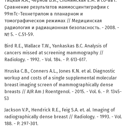
Тицкая А.А., Чернов В.И., Слонимская Е.М. и со-авт.
Сравнение результатов маммосцинтиграфии с
99mТс-Технетрилом в планарном и
томографическом режимах // Медицинская
радиология и радиационная безопасность. - 2008. -
№ 5. - С.51-59.
Bird R.E., Wallace T.W., Yankaskas B.C. Analysis of
cancers missed at screening mammography //
Radiology. - 1992. - Vol. 184. - P. 613-617.
Hruska C.B., Conners A.L., Jones K.N. et al. Diagnostic
workup and costs of a single supplemental molecular
breast imaging screen of mammographically dense
breasts // AJR Am J Roentgenol. - 2015. - Vol. 6. - P. 1345-
53
Jackson V.P., Hendrick R.E., Feig S.A. et. al. Imaging of
radiographically dense breast // Radiology. - 1993. - Vol.
188. - P. 297-301.