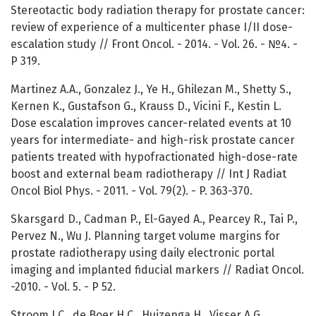
Stereotactic body radiation therapy for prostate cancer:
review of experience of a multicenter phase I/II dose-
escalation study // Front Oncol. - 2014. - Vol. 26. - №4. -
P 319.
Martinez A.A., Gonzalez J., Ye H., Ghilezan M., Shetty S.,
Kernen K., Gustafson G., Krauss D., Vicini F., Kestin L.
Dose escalation improves cancer-related events at 10
years for intermediate- and high-risk prostate cancer
patients treated with hypofractionated high-dose-rate
boost and external beam radiotherapy // Int J Radiat
Oncol Biol Phys. - 2011. - Vol. 79(2). - P. 363-370.
Skarsgard D., Cadman P., El-Gayed A., Pearcey R., Tai P.,
Pervez N., Wu J. Planning target volume margins for
prostate radiotherapy using daily electronic portal
imaging and implanted fiducial markers // Radiat Oncol.
-2010. - Vol. 5. - P 52.
Stroom J.C., de Boer H.C., Huizenga H., Visser A.G.