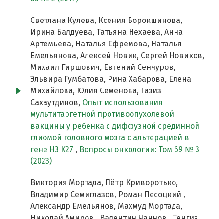
Светлана Кулева, Ксения Борокшинова,
Ирина Балдуева, Татьяна Нехаева, Анна
Артемьева, Наталья Ефремова, Наталья
Емельянова, Алексей Новик, Сергей Новиков,
Михаил Гиршович, Евгений Сенчуров,
Эльвира Гумбатова, Рина Хабарова, Елена
Михайлова, Юлия Семенова, Газиз
Сахаутдинов,
Опыт использования
мультитаргетной противоопухолевой
вакцины у ребенка с диффузной срединной
глиомой головного мозга с альтерацией в
гене H3 K27
,
Вопросы онкологии: Том 69 № 3
(2023)
Виктория Мортада, Пётр Криворотько,
Владимир Семиглазов, Роман Песоцкий ,
Александр Емельянов, Махмуд Мортада,
Николай Амиров , Валентин Чаннов , Тенгиз