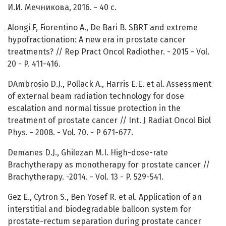
И.И. Мечникова, 2016. - 40 с.
Alongi F, Fiorentino A., De Bari B. SBRT and extreme
hypofractionation: A new era in prostate cancer
treatments? // Rep Pract Oncol Radiother. - 2015 - Vol.
20 - P. 411-416.
DAmbrosio D.J., Pollack A., Harris E.E. et al. Assessment
of external beam radiation technology for dose
escalation and normal tissue protection in the
treatment of prostate cancer // Int. J Radiat Oncol Biol
Phys. - 2008. - Vol. 70. - P 671-677.
Demanes D.J., Ghilezan M.I. High-dose-rate
Brachytherapy as monotherapy for prostate cancer //
Brachytherapy. -2014. - Vol. 13 - P. 529-541.
Gez E., Cytron S., Ben Yosef R. et al. Application of an
interstitial and biodegradable balloon system for
prostate-rectum separation during prostate cancer