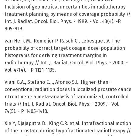
Inclusion of geometrical uncertainties in radiotherapy
treatment planning by means of coverage probability //
Int. J. Radiat. Oncol. Biol. Phys. - 1999. - Vol. 43(4). -P.
905-919.
van Herk M., Remeijer P, Rasch C., Lebesque J.V. The
probability of correct target dosage: dose-population
histograms for deriving treatment margins in
radiotherapy // Int. J. Radiat. Oncol. Biol. Phys. - 2000. -
Vol. 47(4). - P 1121-1135.
Viani G.A., Stefano E.J., Afonso S.L. Higher-than-
conventional radiation doses in localized prostate cance
r treatment: a meta-analysis of randomized, controlled
trials // Int. J. Radiat. Oncol. Biol. Phys. - 2009. - Vol.
74(5). - P. 1405-1418.
Xie Y, Djajaputra D., King C.R. et al. Intrafractional motion
of the prostate during hypofractionated radiotherapy //