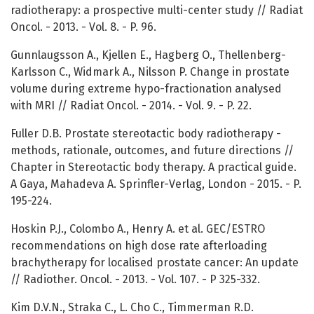
radiotherapy: a prospective multi-center study // Radiat
Oncol. - 2013. - Vol. 8. - P. 96.
Gunnlaugsson A., Kjellen E., Hagberg O., Thellenberg-
Karlsson C., Widmark A., Nilsson P. Change in prostate
volume during extreme hypo-fractionation analysed
with MRI // Radiat Oncol. - 2014. - Vol. 9. - P. 22.
Fuller D.B. Prostate stereotactic body radiotherapy -
methods, rationale, outcomes, and future directions //
Chapter in Stereotactic body therapy. A practical guide.
A Gaya, Mahadeva A. Sprinfler-Verlag, London - 2015. - P.
195-224.
Hoskin P.J., Colombo A., Henry A. et al. GEC/ESTRO
recommendations on high dose rate afterloading
brachytherapy for localised prostate cancer: An update
// Radiother. Oncol. - 2013. - Vol. 107. - Р 325-332.
Kim D.V.N., Straka C., L. Cho C., Timmerman R.D.