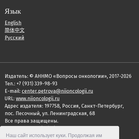
Язык
English
简体中文
Русский
Издатель: © АННМО «Вопросы онкологии», 2017-2026
Тел.: +7 (931) 339-98-93
E-mail:
center.petrova@niioncologii.ru
URL:
www.niioncologii.ru
Адрес издателя: 197758, Россия, Санкт-Петербург,
пос. Песочный, ул. Ленинградская, 68
Все права защищены.
ISSN 0507-3758 (Print)
Наш сайт использует куки. Продолжая им
ISSN 2949-4915 (Online)