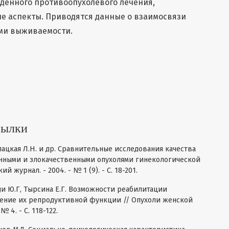
денного противоопухолевого лечения,
е аспекты. Приводятся данные о взаимосвязи
ями выживаемости.
сылки
алацкая Л.Н. и др. Сравнительные исследования качества
нными и злокачественными опухолями гинекологической
журнал. - 2004. - № 1 (9). - С. 18-201.
иди Ю.Г, Тырсина Е.Г. Возможности реабилитации
нение их репродуктивной функции // Опухоли женской
 4. - С. 118-122.