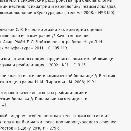
ипова И.В. Психические расстройства при онкопатологии
ский вестник психиатрии и наркологии/ Тезисы докладов
хоонкологии «Культура, мозг, тело». - 2008. - № 3 (50).
Молчанов С. В. Качество жизни как критерий оценки
гинекологическим раком // Качество жизни
 Акад. РАМН Е. Л. Чойнзонова, д-ра биол. Наук Л. Н.
 мануфактура», 2011. - С. 105-119.
о жизни - квинтэссенция парадигмы паллиативной помощи
ина и реабилитация. - 2002. -№1. - С. 9-15.
ование качества жизни в клинической больнице // Вестник
го центра им. Н. И. Пирогова. -М., 2006; 1:1:91.
ихотерапевтические аспекты реабилитации и
ским больным // Паллиативная медицина и
-41.
кий синдром: особенности патогенеза, диагностики и
 тела и шейки матки после противоопухолевого лечения:
 Ростов-на-Дону, 2010 г. - 275 с.