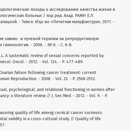
етодологические походы к исследованию качества жизни в
логических больных / под ред. Акад. РАМН Е.Л.
Балацкой. - Томск: Изд-во «Печатная мануфактура», 2011. -
ние химио- и лучевой терапии на репродуктивную
некология. - 2006. - № 6. - С. 6-8.
. A systematic review of sexual concerns reported by
ecol. Oncol. - 2012. - Vol. 124. - P. 477-489.
. Ovarian failure following cancer treatment: current
man Reproduction. - 2008. - Vol. 23. - P. 2506-2512.
Sexual, psychological, and relational functioning in women after
cy: a literature review // J. Sex Med. - 2012. - Vol. 9. - P.
easuring quality of life among cervical cancer survivors:
l validity in a cross-cultural study // Quality of life
57.