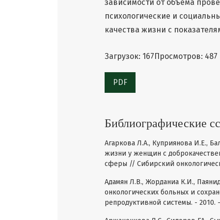
зависимости от объема прове
психологические и социальны
качества жизни с показател
Загрузок: 167
Просмотров: 487
PDF
Библиографические с
Агаркова Л.А., Куприянова И.Е., Б
жизни у женщин с доброкачестве
сферы // Сибирский онкологический 
Адамян Л.В., Жорданиа К.И., Паян
онкологических больных и сохра
репродуктивной системы. - 2010. -№