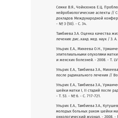
Семке В.Я., Чойнзонов Е.Ц. Проб
нейробиологические аспекты // 
докладов Международной конферен
- № 3 (50). - С. 34.
Тамбиева З.А. Оценка качества ж
лечения: дис..канд. мед. наук / З. А
Ульрих Е.А., Михеева О.Н., Урман
эпителиальными опухолями матки 
и женских болезней. - 2008. - Т. LVII
Ульрих Е.А., Тамбиева З.А., Михее
после радикального лечения // Вопр
Ульрих Е.А., Тамбиева З.А., Урман
шейки матки I, II стадий после р
- Т. 53. - № 6. - С. 717-721.
Ульрих Е.А., Тамбиева З.А., Кутуш
молодых больных раком шейки ма
онкологический журнал. - 2008. - № 