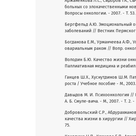
Аржаненкова Л.С., Сидоров ГА., С
больных со злокачественными но
Вопросы онкологии. - 2007. - Т. 53. 
Бергфельд А.Ю. Эмоциональный о
заболеваний // Вестник Пермского у
Богданова Е.М., Урманчеева А.Ф., 
овариальным раком // Вопр. онколог
Володин Б.Ю. Качество жизни онк
Паллиативная медицина и реабилитац
Ганцев Ш.Х., Хуснутдинов Ш.М. П
роста / Учебное пособие - М., 2003. 
Давыдов М. И. Психоонкология //
А. Б. Смуле-вича. - М., 2007. - Т. 2. -
Добровольский С.Р., Абдурахманов
качества жизни в хирургии // Хирур
75.