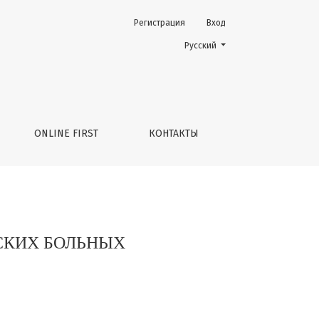
Регистрация
Вход
Change the language. The current 
Русский
ONLINE FIRST
КОНТАКТЫ
СКИХ БОЛЬНЫХ