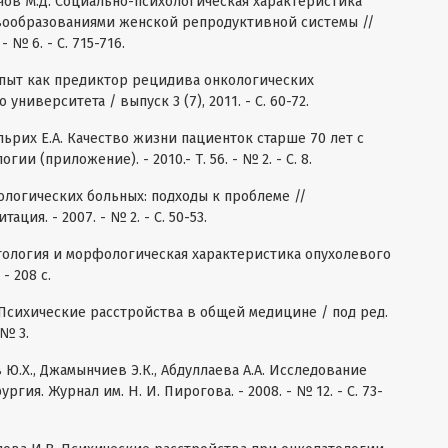
ычов М.Д. Социально-психологическая характеристика
вообразованиями женской репродуктивной системы //
- № 6. - С. 715-716.
пыт как предиктор рецидива онкологических
ниверситета / выпуск 3 (7), 2011. - С. 60-72.
Ульрих Е.А. Качество жизни пациенток старше 70 лет с
ии (приложение). - 2010.- Т. 56. - № 2. - С. 8.
ологических больных: подходы к проблеме //
ия. - 2007. - № 2. - С. 50-53.
атология и морфологическая характеристика опухолевого
- 208 с.
 Психические расстройства в общей медицине / под ред.
 № 3.
 Ю.Х., Джамынчиев Э.К., Абдуллаева А.А. Исследование
гия. Журнал им. Н. И. Пирогова. - 2008. - № 12. - С. 73-