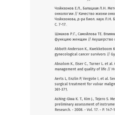
Чойнзонов Е.Л., Балацкая Л.Н. М
онкологии // Качество жизни онко
Чойнзонова, д-ра биол. наук Л.Н. 
С. 7-17.
Шмаков Р.Г., Самойлова ТЕ. Влия
функцию женщин // Акушерство и ги
Abbott-Anderson K., Kwekkeboom K.L
gynecological cancer survivors // Gyn
Absolom K., Eiser C., Turner L. et al
management and quality of life // Hu
Aerts L, Enzlin P, Vergote I, et al. 
surgical treatment for vulvar malignan
361-371.
Ashing-Giwa K. T., Kim J., Tejero S. M
preliminary assessment of instrumenta
Research. - 2008. - Vol. 17. - P. 147-1