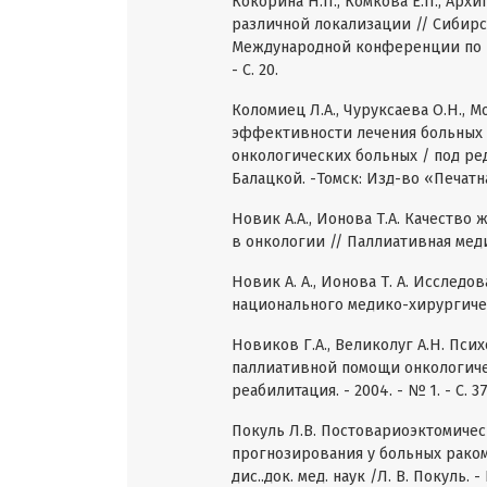
Кокорина Н.П., Комкова Е.П., Арх
различной локализации // Сибир
Международной конференции по пси
- С. 20.
Коломиец Л.А., Чуруксаева О.Н., 
эффективности лечения больных 
онкологических больных / под ред.
Балацкой. -Томск: Изд-во «Печатная
Новик А.А., Ионова Т.А. Качеств
в онкологии // Паллиативная медиц
Новик А. А., Ионова Т. А. Исслед
национального медико-хирургическо
Новиков Г.А., Великолуг А.Н. Пс
паллиативной помощи онкологиче
реабилитация. - 2004. - № 1. - С. 37
Покуль Л.В. Постовариоэктомичес
прогнозирования у больных раком
дис..док. мед. наук /Л. В. Покуль. -