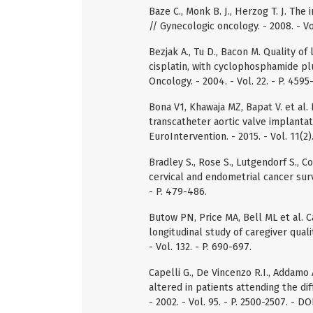
Baze C., Monk B. J., Herzog T. J. The
// Gynecologic oncology. - 2008. - Vol
Bezjak A., Tu D., Bacon M. Quality of
cisplatin, with cyclophosphamide plus
Oncology. - 2004. - Vol. 22. - P. 4595
Bona V1, Khawaja MZ, Bapat V. et al. 
transcatheter aortic valve implanta
EuroIntervention. - 2015. - Vol. 11(2)
Bradley S., Rose S., Lutgendorf S., C
cervical and endometrial cancer survi
- P. 479-486.
Butow PN, Price MA, Bell ML et al. Ca
longitudinal study of caregiver quali
- Vol. 132. - P. 690-697.
Capelli G., De Vincenzo R.I., Addamo 
altered in patients attending the di
- 2002. - Vol. 95. - P. 2500-2507. - D