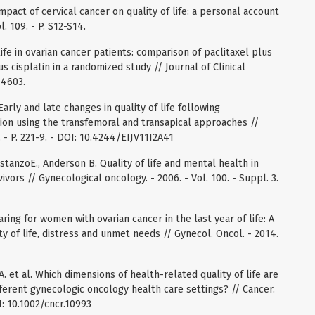
 impact of cervical cancer on quality of life: a personal account
. 109. - P. S12-S14.
 life in ovarian cancer patients: comparison of paclitaxel plus
 cisplatin in a randomized study // Journal of Clinical
-4603.
Early and late changes in quality of life following
tion using the transfemoral and transapical approaches //
. - P. 221-9. - DOI: 10.4244/EIJV11I2A41
ostanzoE., Anderson B. Quality of life and mental health in
vors // Gynecological oncology. - 2006. - Vol. 100. - Suppl. 3.
ring for women with ovarian cancer in the last year of life: A
ty of life, distress and unmet needs // Gynecol. Oncol. - 2014.
A. et al. Which dimensions of health-related quality of life are
fferent gynecologic oncology health care settings? // Cancer.
OI: 10.1002/cncr.10993