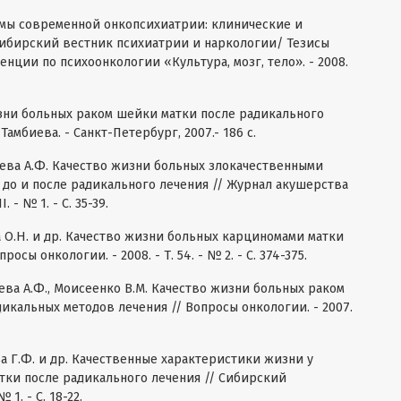
лемы современной онкопсихиатрии: клинические и
Сибирский вестник психиатрии и наркологии/ Тезисы
ции по психоонкологии «Культура, мозг, тело». - 2008.
изни больных раком шейки матки после радикального
. Тамбиева. - Санкт-Петербург, 2007.- 186 с.
чеева А.Ф. Качество жизни больных злокачественными
до и после радикального лечения // Журнал акушерства
. - № 1. - С. 35-39.
ва О.Н. и др. Качество жизни больных карциномами матки
осы онкологии. - 2008. - Т. 54. - № 2. - С. 374-375.
чеева А.Ф., Моисеенко В.М. Качество жизни больных раком
адикальных методов лечения // Вопросы онкологии. - 2007.
ева Г.Ф. и др. Качественные характеристики жизни у
тки после радикального лечения // Сибирский
1. - С. 18-22.