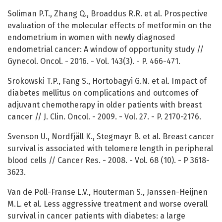
Soliman P.T., Zhang Q., Broaddus R.R. et al. Prospective
evaluation of the molecular effects of metformin on the
endometrium in women with newly diagnosed
endometrial cancer: A window of opportunity study //
Gynecol. Oncol. - 2016. - Vol. 143(3). - P. 466-471.
Srokowski T.P., Fang S., Hortobagyi G.N. et al. Impact of
diabetes mellitus on complications and outcomes of
adjuvant chemotherapy in older patients with breast
cancer // J. Clin. Oncol. - 2009. - Vol. 27. - P. 2170-2176.
Svenson U., Nordfjäll K., Stegmayr B. et al. Breast cancer
survival is associated with telomere length in peripheral
blood cells // Cancer Res. - 2008. - Vol. 68 (10). - P 3618-
3623.
Van de Poll-Franse L.V., Houterman S., Janssen-Heijnen
M.L. et al. Less aggressive treatment and worse overall
survival in cancer patients with diabetes: a large