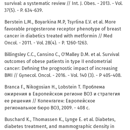
survival: a systematic review // Int. J. Obes. - 2013. - Vol.
37(5). - P. 634-639.
Berstein L.M., Boyarkina M.P, Tsyrlina E.V. et al. More
favorable progesterone receptor phenotype of breast
cancer in diabetics treated with metformin // Med
Oncol. - 2011. - Vol. 28(4). - P. 1260-1263.
Billingsley C.C., Cansino C., O'Malley D.M. et al. Survival
outcomes of obese patients in type II endometrial
cancer: Defining the prognostic impact of increasing
BMI // Gynecol. Oncol. - 2016. - Vol. 140 (3). - P 405-408.
Branca F., Nikogosian H., Lobstein T. Проблема
ожирения в Европейском регионе ВОЗ и стратегия
ее решения // Копенгаген: Европейское
региональное бюро ВОЗ, 2009. - 408 с.
Buschard K., Thomassen K., Lynge E. et al. Diabetes,
diabetes treatment, and mammographic density in