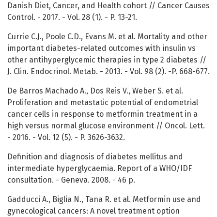
Danish Diet, Cancer, and Health cohort // Cancer Causes
Control. - 2017. - Vol. 28 (1). - P. 13-21.
Currie C.J., Poole C.D., Evans M. et al. Mortality and other
important diabetes-related outcomes with insulin vs
other antihyperglycemic therapies in type 2 diabetes //
J. Clin. Endocrinol. Metab. - 2013. - Vol. 98 (2). -P. 668-677.
De Barros Machado A., Dos Reis V., Weber S. et al.
Proliferation and metastatic potential of endometrial
cancer cells in response to metformin treatment in a
high versus normal glucose environment // Oncol. Lett.
- 2016. - Vol. 12 (5). - P. 3626-3632.
Definition and diagnosis of diabetes mellitus and
intermediate hyperglycaemia. Report of a WHO/IDF
consultation. - Geneva. 2008. - 46 p.
Gadducci A., Biglia N., Tana R. et al. Metformin use and
gynecological cancers: A novel treatment option