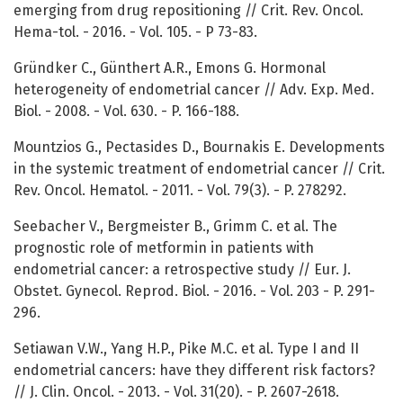
emerging from drug repositioning // Crit. Rev. Oncol.
Hema-tol. - 2016. - Vol. 105. - P 73-83.
Gründker C., Günthert A.R., Emons G. Hormonal
heterogeneity of endometrial cancer // Adv. Exp. Med.
Biol. - 2008. - Vol. 630. - P. 166-188.
Mountzios G., Pectasides D., Bournakis E. Developments
in the systemic treatment of endometrial cancer // Crit.
Rev. Oncol. Hematol. - 2011. - Vol. 79(3). - P. 278292.
Seebacher V., Bergmeister B., Grimm C. et al. The
prognostic role of metformin in patients with
endometrial cancer: a retrospective study // Eur. J.
Obstet. Gynecol. Reprod. Biol. - 2016. - Vol. 203 - P. 291-
296.
Setiawan V.W., Yang H.P., Pike M.C. et al. Type I and II
endometrial cancers: have they different risk factors?
// J. Clin. Oncol. - 2013. - Vol. 31(20). - P. 2607-2618.