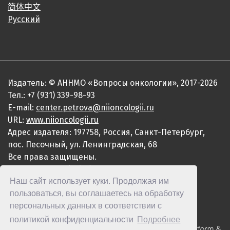
简体中文
Русский
Издатель: © АННМО «Вопросы онкологии», 2017-2026
Тел.: +7 (931) 339-98-93
E-mail:
center.petrova@niioncologii.ru
URL:
www.niioncologii.ru
Адрес издателя: 197758, Россия, Санкт-Петербург,
пос. Песочный, ул. Ленинградская, 68
Все права защищены.
ISSN 0507-3758 (Print)
Наш сайт использует куки. Продолжая им
ISSN 2949-4915 (Online)
пользоваться, вы соглашаетесь на обработку
персональных данных в соответствии с
политикой конфиденциальности
Подробнее