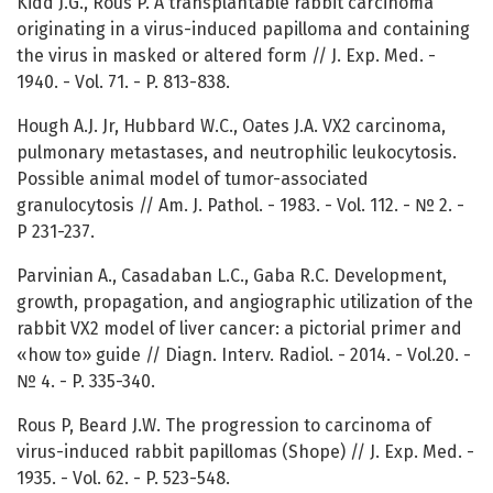
Kidd J.G., Rous P. A transplantable rabbit carcinoma
originating in a virus-induced papilloma and containing
the virus in masked or altered form // J. Exp. Med. -
1940. - Vol. 71. - P. 813-838.
Hough A.J. Jr, Hubbard W.C., Oates J.A. VX2 carcinoma,
pulmonary metastases, and neutrophilic leukocytosis.
Possible animal model of tumor-associated
granulocytosis // Am. J. Pathol. - 1983. - Vol. 112. - № 2. -
P 231-237.
Parvinian A., Casadaban L.C., Gaba R.C. Development,
growth, propagation, and angiographic utilization of the
rabbit VX2 model of liver cancer: a pictorial primer and
«how to» guide // Diagn. Interv. Radiol. - 2014. - Vol.20. -
№ 4. - P. 335-340.
Rous P, Beard J.W. The progression to carcinoma of
virus-induced rabbit papillomas (Shope) // J. Exp. Med. -
1935. - Vol. 62. - P. 523-548.