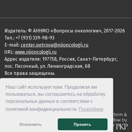
Издатель: © АННМО «Вопросы онкологии», 2017-2026
Тел.: +7 (931) 339-98-93
E-mail:
center.petrova@niioncologii.ru
URL:
www.niioncologii.ru
Адрес издателя: 197758, Россия, Санкт-Петербург,
пос. Песочный, ул. Ленинградская, 68
Все права защищены.
ISSN 0507-3758 (Print)
Наш сайт использует куки. Продолжая им
ISSN 2949-4915 (Online)
пользоваться, вы соглашаетесь на обработку
персональных данных в соответствии с
политикой конфиденциальности
Подробнее
Отклонить
Принять