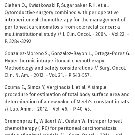
Glehen O., Kwiatkowski F, Sugarbaker P.H. et al.
Cytoreductive surgery combined with perioperative
intraperitoneal chemotherapy for the management of
peritoneal carcinomatosis from colorectal cancer: a
multiinstitutional study // J. Clin. Oncol. - 2004. - Vol.22. -
P. 3284-3292.
Gonzalez-Moreno S., Gonzalez-Bayon L., Ortega-Perez G.
Hyperthermic intraperitoneal chemotherapy.
Methodology and safety considerations // Surg. Oncol.
Clin. N. Am. - 2012. - Vol. 21. - P 543-557.
Gouma E., Simos Y, Verginadis I. et al. A simple
procedure for estimation of total body surface area and
determination of a new value of Meeh's constant in rats
// Lab. Anim. - 2012. - Vol. 46. - P 40-45.
Gremonprez F., Willaert W., Ceelen W. Intraperitoneal
chemotherapy (IPC) for peritoneal carcinomatosis: