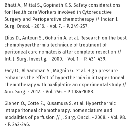
Bhatt A., Mittal S., Gopinath K.S. Safety considerations
for Health care Workers involved in Cytoreductive
Surgery and Perioperative chemotherapy // Indian J.
Surg. Oncol. - 2016. - Vol. 7. - P. 249-257.
Elias D., Antoun S., Goharin A. et al. Research on the best
chemohyperthermia technique of treatment of
peritoneal carcinomatosis after complete resection //
Int. J. Surg. Investig. - 2000. - Vol. 1. - P. 431-439.
Facy O., Al Samman S., Magnin G. et al. High pressure
enhances the effect of hyperthermia in intraperitoneal
chemotherapy with oxaliplatin: an experimental study //
Ann. Surg. - 2012. - Vol. 256. - P 1084-1088.
Glehen O., Cotte E., Kusamura S. et al. Hyperthermic
intraperitoneal chemotherapy: nomenclature and
modalities of perfusion // J. Surg. Oncol. - 2008. - Vol. 98.
- P. 242-246.