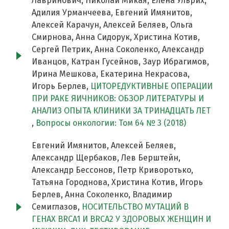
Лавринович, Николай Микая, Елена Ульрих,
Адилия Урманчеева, Евгений Имянитов,
Алексей Карачун, Алексей Беляев, Ольга
Смирнова, Анна Сидорук, Христина Котив,
Сергей Петрик, Анна Соколенко, Александр
Иванцов, Катран Гусейнов, Заур Ибрагимов,
Ирина Мешкова, Екатерина Некрасова,
Игорь Берлев,
ЦИТОРЕДУКТИВНЫЕ ОПЕРАЦИИ
ПРИ РАКЕ ЯИЧНИКОВ: ОБЗОР ЛИТЕРАТУРЫ И
АНАЛИЗ ОПЫТА КЛИНИКИ ЗА ТРИНАДЦАТЬ ЛЕТ
,
Вопросы онкологии: Том 64 № 3 (2018)
Евгений Имянитов, Алексей Беляев,
Александр Щербаков, Лев Берштейн,
Александр Бессонов, Петр Криворотько,
Татьяна Городнова, Христина Котив, Игорь
Берлев, Анна Соколенко, Владимир
Семиглазов,
НОСИТЕЛЬСТВО МУТАЦИЙ В
ГЕНАХ BRCA1 И BRCA2 У ЗДОРОВЫХ ЖЕНЩИН И