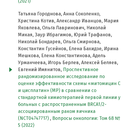
(2021)
Татьяна Городнова, Анна Соколенко,
Христина Котив, Александр Иванцов, Мария
Яковлева, Ольга Лавринович, Николай
Микая, Заур Ибрагимов, Юрий Трафанов,
Николай Бондарев, Ольга Смирнова,
Константин Гусейнов, Елена Бахидзе, Ирина
Мешкова, Елена Константинова, Адель
Урманчеева, Игорь Берлев, Алексей Беляев,
Евгений Имянитов,
Проспективное
рандомизированное исследование по
оценке эффективности схемы «митомицин С
и цисплатин» (MP) в сравнении со
стандартной химиотерапией первой линии у
больных c распространенным BRCA1/2-
ассоциированным раком яичника
(NCT04747717)
,
Вопросы онкологии: Том 68 №
5 (2022)