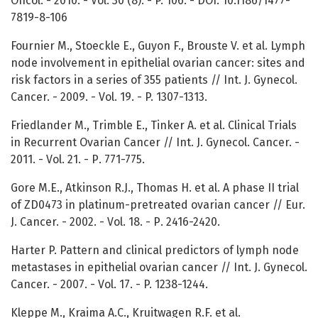
Oncol. - 2010. - Vol. 30 (8). - P. 106. - DOI: 10.1186/1477-
7819-8-106
Fournier M., Stoeckle E., Guyon F., Brouste V. et al. Lymph
node involvement in epithelial ovarian cancer: sites and
risk factors in a series of 355 patients // Int. J. Gynecol.
Cancer. - 2009. - Vol. 19. - P. 1307-1313.
Friedlander M., Trimble E., Tinker A. et al. Clinical Trials
in Recurrent Ovarian Cancer // Int. J. Gynecol. Cancer. -
2011. - Vol. 21. - Р. 771-775.
Gore M.E., Atkinson R.J., Thomas H. et al. A phase II trial
of ZD0473 in platinum-pretreated ovarian cancer // Eur.
J. Cancer. - 2002. - Vol. 18. - Р. 2416-2420.
Harter P. Pattern and clinical predictors of lymph node
metastases in epithelial ovarian cancer // Int. J. Gynecol.
Cancer. - 2007. - Vol. 17. - P. 1238-1244.
Kleppe M., Kraima A.C., Kruitwagen R.F. et al.