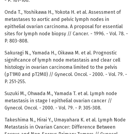
- P. 161-166.
Onda T., Yoshikawa H., Yokota H. et al. Assessment of
metastases to aortic and pelvic lymph nodes in
epithelial ovarian carcinoma. A proposal for essential
sites for lymph node biopsy // Cancer. - 1996. - Vol. 78. -
P. 803-808.
Sakuragi N., Yamada H., Oikawa M. et al. Prognostic
significance of lymph node metastasis and clear cell
histology in ovarian carcinoma limited to the pelvis
(pT1M0 and pT2M0) // Gynecol. Oncol. - 2000. - Vol. 79. -
P. 251-255.
Suzuki M., Ohwada M., Yamada T. et al. Lymph node
metastasis in stage I epithelial ovarian cancer //
Gynecol. Oncol. - 2000. - Vol. 79. - P. 305-308.
Takeshima N., Hirai Y., Umayahara K. et al. Lymph Node
Metastasis in Ovarian Cancer: Difference Between