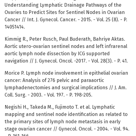
Understanding Lymphatic Drainage Pathways of the
Ovaries to Predict Sites for Sentinel Nodes in Ovarian
Cancer // Int. J. Gynecol. Cancer. - 2015. - Vol. 25 (8). - P.
14051414.
Kimmig R., Peter Rusch, Paul Buderath, Bahriye Aktas.
Aortic utero-ovarian sentinel nodes and left infrarenal
aortic lymph node dissection by ICG supported
navigation // J. Gynecol. Oncol. -2017. - Vol. 28(3). - P. 41.
Morice P. Lymph node involvement in epithelial ovarian
cancer: Analysis of 276 pelvic and paraaortic
lymphadenectomies and surgical implications // J. Am.
Coll. Surg. - 2003. - Vol. 197. - P. 198-205.
Negishi H., Takeda M., Fujimoto T. et al. Lymphatic
mapping and sentinel node identification as related to
the primary sites of lymph node metastasis in early
stage ovarian cancer // Gynecol. Oncol. - 2004. - Vol. 94.