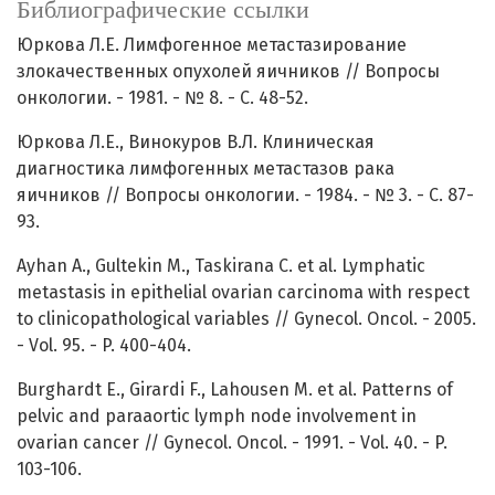
Библиографические ссылки
Юркова Л.Е. Лимфогенное метастазирование
злокачественных опухолей яичников // Вопросы
онкологии. - 1981. - № 8. - С. 48-52.
Юркова Л.Е., Винокуров В.Л. Клиническая
диагностика лимфогенных метастазов рака
яичников // Вопросы онкологии. - 1984. - № 3. - С. 87-
93.
Ayhan A., Gultekin M., Taskirana C. et al. Lymphatic
metastasis in epithelial ovarian carcinoma with respect
to clinicopathological variables // Gynecol. Oncol. - 2005.
- Vol. 95. - P. 400-404.
Burghardt E., Girardi F., Lahousen M. et al. Patterns of
pelvic and paraaortic lymph node involvement in
ovarian cancer // Gynecol. Oncol. - 1991. - Vol. 40. - P.
103-106.