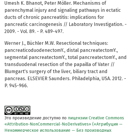
Umesh K. Bhanot, Peter Möller. Mechanisms of
parenchymal injury and signaling pathways in ectatic
ducts of chronic pancreatitis: implications for
pancreatic carcinogenesis // Laboratory Investigation. -
2009. - Vol. 89. - P. 489-497.
Werner J., Büchler M.W. Resectional techniques:
pancreaticoduodenectomY., distal pancreatectomY.,
segmental pancreatectomY., total pancreatectomY., and
transduodenal resection of the papailla of Vater //
Blumgart's surgery of the liver, biliary tract and
pancreas. ELSEVIER Saunders. Philadelphia, USA. 2012. -
P. 945-966.
Это произведение доступно по
лицензии Creative Commons
«Attribution-NonCommercial-NoDerivatives» («Атрибуция —
Некоммерческое использование — Без производных