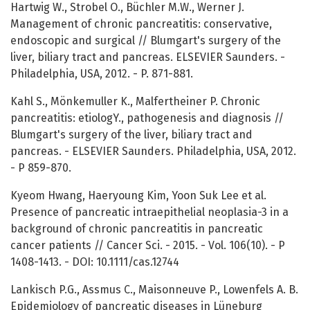
Hartwig W., Strobel O., Büchler M.W., Werner J.
Management of chronic pancreatitis: conservative,
endoscopic and surgical // Blumgart's surgery of the
liver, biliary tract and pancreas. ELSEVIER Saunders. -
Philadelphia, USA, 2012. - P. 871-881.
Kahl S., Mönkemuller K., Malfertheiner P. Chronic
pancreatitis: etiologY., pathogenesis and diagnosis //
Blumgart's surgery of the liver, biliary tract and
pancreas. - ELSEVIER Saunders. Philadelphia, USA, 2012.
- P 859-870.
Kyeom Hwang, Haeryoung Kim, Yoon Suk Lee et al.
Presence of pancreatic intraepithelial neoplasia-3 in a
background of chronic pancreatitis in pancreatic
cancer patients // Cancer Sci. - 2015. - Vol. 106(10). - P
1408-1413. - DOI: 10.1111/cas.12744
Lankisch P.G., Assmus C., Maisonneuve P., Lowenfels A. B.
Epidemiology of pancreatic diseases in Lüneburg