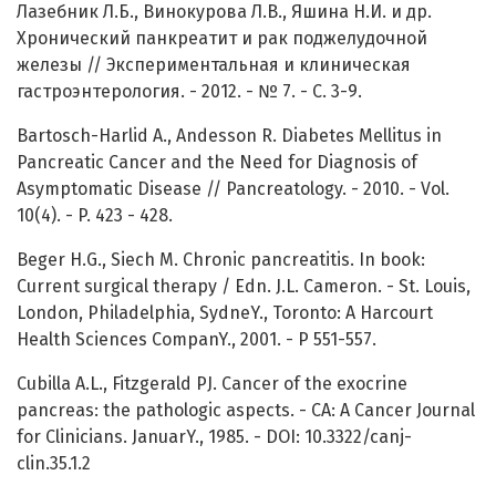
Лазебник Л.Б., Винокурова Л.В., Яшина Н.И. и др.
Хронический панкреатит и рак поджелудочной
железы // Экспериментальная и клиническая
гастроэнтерология. - 2012. - № 7. - С. 3-9.
Bartosch-Harlid A., Andesson R. Diabetes Mellitus in
Pancreatic Cancer and the Need for Diagnosis of
Asymptomatic Disease // Pancreatology. - 2010. - Vol.
10(4). - P. 423 - 428.
Beger H.G., Siech M. Chronic pancreatitis. In book:
Current surgical therapy / Edn. J.L. Cameron. - St. Louis,
London, Philadelphia, SydneY., Toronto: A Harcourt
Health Sciences CompanY., 2001. - P 551-557.
Cubilla A.L., Fitzgerald PJ. Cancer of the exocrine
pancreas: the pathologic aspects. - CA: A Cancer Journal
for Clinicians. JanuarY., 1985. - DOI: 10.3322/canj-
clin.35.1.2