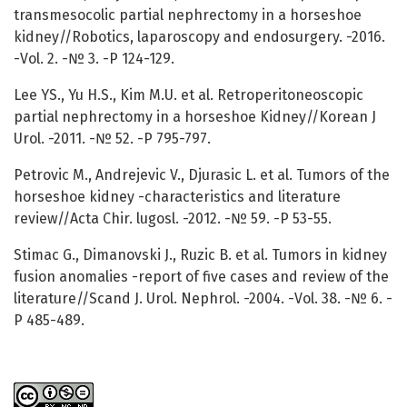
transmesocolic partial nephrectomy in a horseshoe
kidney//Robotics, laparoscopy and endosurgery. -2016.
-Vol. 2. -№ 3. -Р 124-129.
Lee YS., Yu H.S., Kim M.U. et al. Retroperitoneoscopic
partial nephrectomy in a horseshoe Kidney//Korean J
Urol. -2011. -№ 52. -Р 795-797.
Petrovic M., Andrejevic V., Djurasic L. et al. Tumors of the
horseshoe kidney -characteristics and literature
review//Acta Chir. lugosl. -2012. -№ 59. -P 53-55.
Stimac G., Dimanovski J., Ruzic B. et al. Tumors in kidney
fusion anomalies -report of five cases and review of the
literature//Scand J. Urol. Nephrol. -2004. -Vol. 38. -№ 6. -
P 485-489.