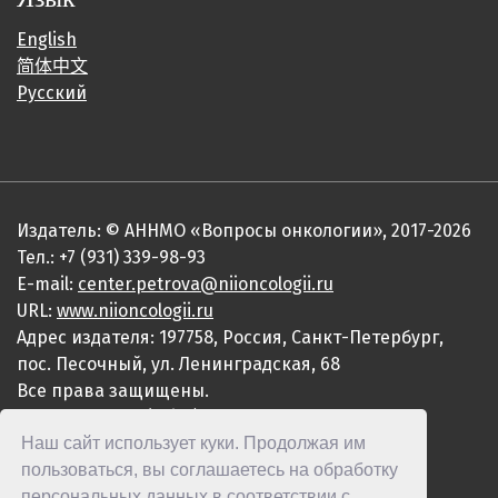
English
简体中文
Русский
Издатель: © АННМО «Вопросы онкологии», 2017-2026
Тел.: +7 (931) 339-98-93
E-mail:
center.petrova@niioncologii.ru
URL:
www.niioncologii.ru
Адрес издателя: 197758, Россия, Санкт-Петербург,
пос. Песочный, ул. Ленинградская, 68
Все права защищены.
ISSN 0507-3758 (Print)
Наш сайт использует куки. Продолжая им
ISSN 2949-4915 (Online)
пользоваться, вы соглашаетесь на обработку
персональных данных в соответствии с