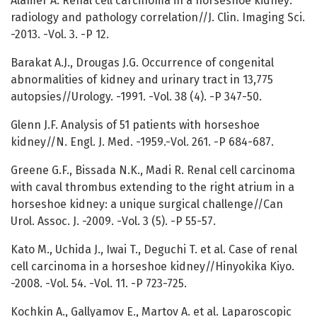
Alamer A. Renal cell carcinoma in a horseshoe kidney:
radiology and pathology correlation//J. Clin. Imaging Sci.
-2013. -Vol. 3. -Р 12.
Barakat A.J., Drougas J.G. Occurrence of congenital
abnormalities of kidney and urinary tract in 13,775
autopsies//Urology. -1991. -Vol. 38 (4). -Р 347-50.
Glenn J.F. Analysis of 51 patients with horseshoe
kidney//N. Engl. J. Med. -1959.-Vol. 261. -Р 684-687.
Greene G.F., Bissada N.K., Madi R. Renal cell carcinoma
with caval thrombus extending to the right atrium in a
horseshoe kidney: a unique surgical challenge//Can
Urol. Assoc. J. -2009. -Vol. 3 (5). -Р 55-57.
Kato M., Uchida J., Iwai T., Deguchi T. et al. Case of renal
cell carcinoma in a horseshoe kidney//Hinyokika Kiyo.
-2008. -Vol. 54. -Vol. 11. -P 723-725.
Kochkin A., Gallyamov E., Martov A. et al. Laparoscopic