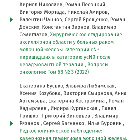
Кирилл Николаев, Роман Песоцкий,
Виктория Мортада, Николай Амиров,
Валентин Чаннов, Сергей Ерещенко, Роман
Донских, Константин Зернов, Владимир
Семиглазов,
Хирургическое стадирование
аксиллярной области у больных раком
молочной железы категории сN+
перешедших в категорию ycN0 после
неоадъювантной терапии
,
Вопросы
онкологии: Том 68 № 3 (2022)
Екатерина Бусько, Эльвира Любимская,
Ксения Козубова, Виктория Смирнова, Анна
Артемьева, Екатерина Костромина , Роман
Кадырлеев , Индира Курганская , Павел
Гришко , Григорий Зиновьев , Владимир
Рязанов , Сергей Багненко , Илья Буровик ,
Редкое клиническое наблюдение:
кавернозная гемангиома молочной железы.