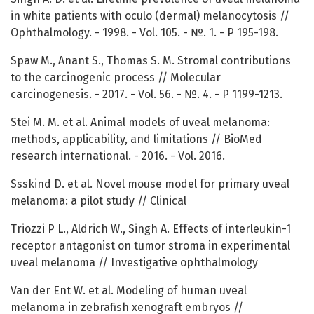
in white patients with oculo (dermal) melanocytosis //
Ophthalmology. - 1998. - Vol. 105. - №. 1. - P 195-198.
Spaw M., Anant S., Thomas S. M. Stromal contributions
to the carcinogenic process // Molecular
carcinogenesis. - 2017. - Vol. 56. - №. 4. - P 1199-1213.
Stei M. M. et al. Animal models of uveal melanoma:
methods, applicability, and limitations // BioMed
research international. - 2016. - Vol. 2016.
Ssskind D. et al. Novel mouse model for primary uveal
melanoma: a pilot study // Clinical
Triozzi P L., Aldrich W., Singh A. Effects of interleukin-1
receptor antagonist on tumor stroma in experimental
uveal melanoma // Investigative ophthalmology
Van der Ent W. et al. Modeling of human uveal
melanoma in zebrafish xenograft embryos //