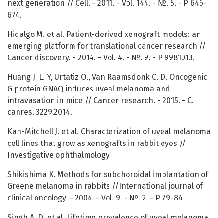
next generation // Cell. - 2011. - Vol. 144. - №. 5. - P 646-
674.
Hidalgo M. et al. Patient-derived xenograft models: an
emerging platform for translational cancer research //
Cancer discovery. - 2014. - Vol. 4. - №. 9. - P 9981013.
Huang J. L. Y, Urtatiz O., Van Raamsdonk C. D. Oncogenic
G protein GNAQ induces uveal melanoma and
intravasation in mice // Cancer research. - 2015. - С.
canres. 3229.2014.
Kan-Mitchell J. et al. Characterization of uveal melanoma
cell lines that grow as xenografts in rabbit eyes //
Investigative ophthalmology
Shikishima K. Methods for subchoroidal implantation of
Greene melanoma in rabbits //International journal of
clinical oncology. - 2004. - Vol. 9. - №. 2. - P 79-84.
Singh A. D. et al. Lifetime prevalence of uveal melanoma