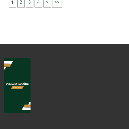
1
2
3
4
>
>>