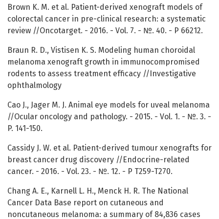
Brown K. M. et al. Patient-derived xenograft models of
colorectal cancer in pre-clinical research: a systematic
review //Oncotarget. - 2016. - Vol. 7. - №. 40. - P 66212.
Braun R. D., Vistisen K. S. Modeling human choroidal
melanoma xenograft growth in immunocompromised
rodents to assess treatment efficacy //Investigative
ophthalmology
Cao J., Jager M. J. Animal eye models for uveal melanoma
//Ocular oncology and pathology. - 2015. - Vol. 1. - №. 3. -
P. 141-150.
Cassidy J. W. et al. Patient-derived tumour xenografts for
breast cancer drug discovery //Endocrine-related
cancer. - 2016. - Vol. 23. - №. 12. - P T259-T270.
Chang A. E., Karnell L. H., Menck H. R. The National
Cancer Data Base report on cutaneous and
noncutaneous melanoma: a summary of 84,836 cases