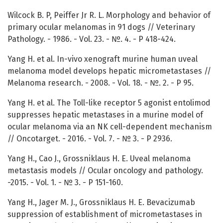
Wilcock B. P, Peiffer Jr R. L. Morphology and behavior of
primary ocular melanomas in 91 dogs // Veterinary
Pathology. - 1986. - Vol. 23. - №. 4. - P 418-424.
Yang H. et al. In-vivo xenograft murine human uveal
melanoma model develops hepatic micrometastases //
Melanoma research. - 2008. - Vol. 18. - №. 2. - P 95.
Yang H. et al. The Toll-like receptor 5 agonist entolimod
suppresses hepatic metastases in a murine model of
ocular melanoma via an NK cell-dependent mechanism
// Oncotarget. - 2016. - Vol. 7. - № 3. - P 2936.
Yang H., Cao J., Grossniklaus H. E. Uveal melanoma
metastasis models // Ocular oncology and pathology.
-2015. - Vol. 1. - № 3. - P 151-160.
Yang H., Jager M. J., Grossniklaus H. E. Bevacizumab
suppression of establishment of micrometastases in