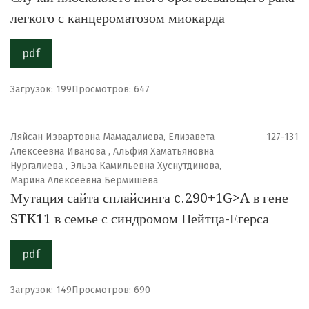
легкого с канцероматозом миокарда
pdf
Загрузок: 199
Просмотров: 647
Ляйсан Извартовна Мамадалиева, Eлизавета
127-131
Алексеевна Иванова , Альфия Хаматьяновна
Нургалиева , Эльза Камильевна Хуснутдинова,
Марина Алексеевна Бермишева
Мутация сайта сплайсинга c.290+1G>A в гене
STK11 в семье с синдромом Пейтца-Егерса
pdf
Загрузок: 149
Просмотров: 690