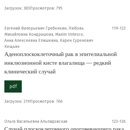
Загрузок: 383
Просмотров: 795
Евгений Валерьевич Гребенкин, Любовь
119-122
Михайловна Кондрашова, Maxim Untesco,
Анна Алексеевна Епишкина, Карен Суренович
Кещьян
Аденоплоскоклеточный рак в эпителиальной
инклюзионной кисте влагалища — редкий
клинический случай
pdf
Загрузок: 219
Просмотров: 766
Ольга Васильевна Альпидовская
123-126
Случай плоскоклеточного ороговевающего рака