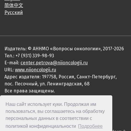
简体中文
Русский
Издатель: © АННМО «Вопросы онкологии», 2017-2026
Тел.: +7 (931) 339-98-93
E-mail:
center.petrova@niioncologii.ru
URL:
www.niioncologii.ru
Адрес издателя: 197758, Россия, Санкт-Петербург,
пос. Песочный, ул. Ленинградская, 68
Все права защищены.
ISSN 0507-3758 (Print)
Наш сайт использует куки. Продолжая им
ISSN 2949-4915 (Online)
пользоваться, вы соглашаетесь на обработку
персональных данных в соответствии с
политикой конфиденциальности
Подробнее