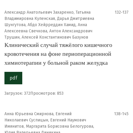
Александр Анатольевич Захаренко, Татьяна
132-137
Владимировна Купенская, Дарья Дмитриевна
Шунгутова, Абдо Хейрреддин Хамид, Анна
Алексеевна Свечкова, Антон Александрович
Трушин, Алексей Константинович Базунов
Клинический случай тяжёлого кишечного
кровотечения на фоне периоперационной
химиотерапии у больной раком желудка
pdf
Загрузок: 372
Просмотров: 853
Анна Юрьевна Смирнова, Евгений
138-145
Николаевич Суспицын, Евгений Наумович
Имянитов, Маргарита Борисовна Белогурова,
Юлия Валерьевна Диникина