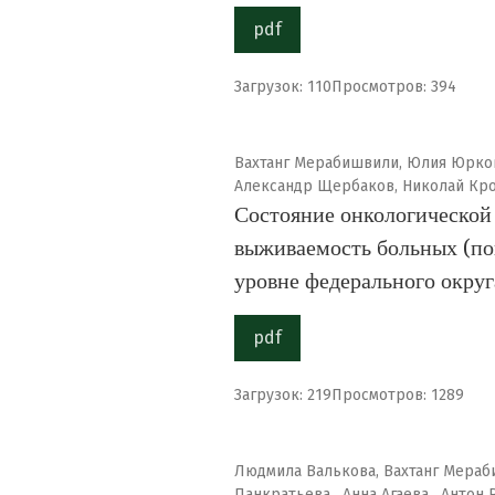
pdf
Загрузок: 110
Просмотров: 394
Вахтанг Мерабишвили, Юлия Юрков
Александр Щербаков, Николай Кр
Состояние онкологической 
выживаемость больных (по
уровне федерального округ
pdf
Загрузок: 219
Просмотров: 1289
Людмила Валькова, Вахтанг Мераб
Панкратьева , Анна Агаева , Антон 