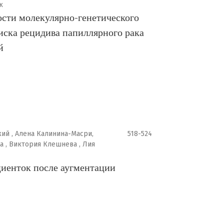
к
сти молекулярно-генетического
иска рецидива папиллярного рака
й
ий , Алена Калинина-Масри,
518-524
а , Виктория Клешнева , Лия
циенток после аугментации