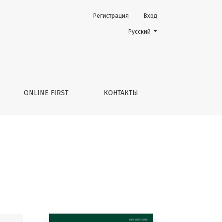
Регистрация
Вход
Change the language. The current 
Русский
ONLINE FIRST
КОНТАКТЫ