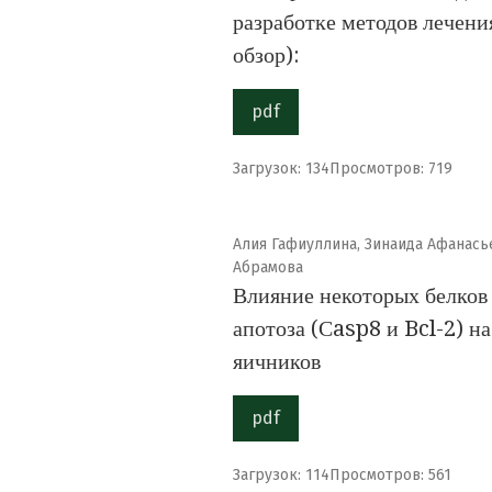
разработке методов лечени
обзор):
pdf
Загрузок: 134
Просмотров: 719
Алия Гафиуллина, Зинаида Афанасье
Абрамова
Влияние некоторых белков 
апотоза (Сasp8 и Bcl-2) н
яичников
pdf
Загрузок: 114
Просмотров: 561