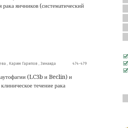
я рака яичников (систематический
ва , Карим Гарипов , Зинаида
474-479
аутофагии (LC3b и Beclin) и
а клиническое течение рака