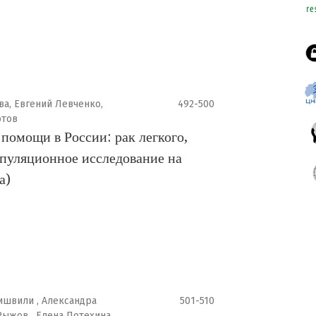
а, Евгений Левченко,
492-500
отов
помощи в России: рак легкого,
пуляционное исследование на
а)
ишвили , Александра
501-510
Рыжов , Елена Потехина ,