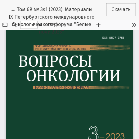
Вернуться к Подробностям о статье
←
Том 69 № 3s1 (2023): Материалы
Скачать
IX Петербургского международного
онкологического форума "Белые
ночи 2023"