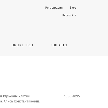
Регистрация
Вход
Change the language. The current 
Русский
ONLINE FIRST
КОНТАКТЫ
ей Юрьевич Улитин,
1086-1095
а, Алиса Константиновна