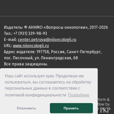
Издатель: © АННМО «Вопросы онкологии», 2017-2026
Тел.: +7 (931) 339-98-93
E-mail:
center.petrova@niioncologii.ru
URL:
www.niioncologii.ru
Адрес издателя: 197758, Россия, Санкт-Петербург,
пос. Песочный, ул. Ленинградская, 68
Все права защищены.
ISSN 0507-3758 (Print)
Наш сайт использует куки. Продолжая им
ISSN 2949-4915 (Online)
пользоваться, вы соглашаетесь на обработку
персональных данных в соответствии с
политикой конфиденциальности
Подробнее
Отклонить
Принять