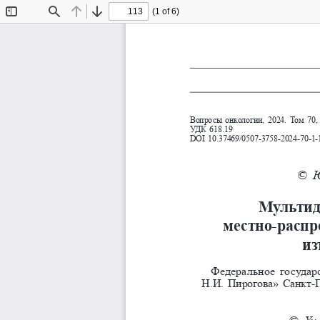
(1 of 6)
Toggle
Find
Previous
Next
Sidebar
Вопросы онкологии, 2024. Том 70, 
УДК 618.19
DOI 10.37469/0507-3758-2024-70-1-
© Ю
Мультиди
местно-распро
из
Федеральное госуда
Н.И. Пирогова» Санкт-П
©
Yu