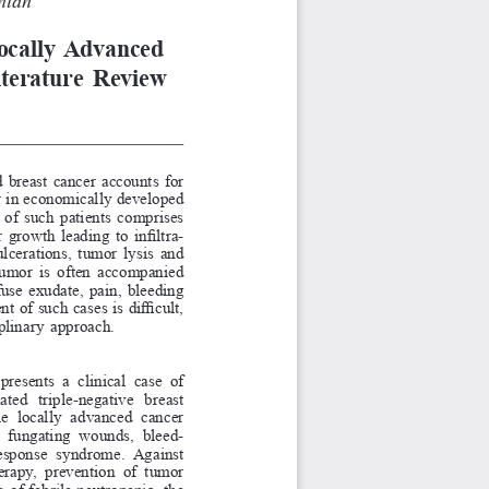
Locally  Advanced 
iterature  Review
 breast cancer accounts for 
er in economically developed 
 of such patients comprises 
 growth leading to infiltra
-
ulcerations, tumor lysis and 
tumor is often accompanied 
fuse exudate, pain, bleeding 
 of such cases is difficult, 
plinary approach.
 presents  a  clinical  case  of 
ated  triple-negative  breast 
le  locally  advanced  cancer 
c  fungating  wounds,  bleed
-
response  syndrome.  Against 
erapy,  prevention  of  tumor 
 of febrile neutropenia, the 