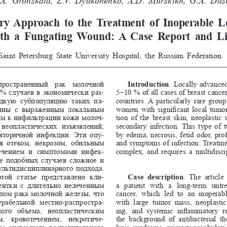
ry  Approach  to  the  Treatment  of  Inoperable  
th  a  Fungating  Wound:  A  Case  Report  and  L
Saint Petersburg State University Hospital, the Russian Federation
пространенный  рак  молочной 
Introduction
. Locally advanced
−
   % случаев в экономически раз
-
5
10
% of all cases of breast canc
едкую  субпопуляцию  таких  па
-
countries. A particularly rare group
ины  с  выраженным  локальным 
women with significant local tumor
им к инфильтрации кожи молоч
-
tion of the breast skin, neoplastic 
 неопластических  изъязвлений, 
secondary infection. This type of 
вторичной инфекции. Эти опу
-
by edema, necrosis, fetid odor, pro
  отеком,  некрозом,  обильным 
and symptoms of infection. Treatment
течением  и  симптомами  инфек
-
complex, and requires a multidisci
е подобных случаев сложное и 
ультидисциплинарного подхода.
этой  статье  представлено  кли
-
Case  description
.  The  article 
ентки с длительно нелеченным 
a  patient  with  a  long-term  untre
ом рака молочной железы, что 
cancer,  which  led  to  an  inoperab
ерабельной  местно-распростра
-
with  large  tumor  mass,  neoplasti
ого  объема,  неопластическим 
ing,  and  systemic  inflammatory  
,  кровотечением,  некротиче
-
the  background  of  antibacterial  th
м  системного  воспалительного 
lysis syndrome, primary prophylaxis