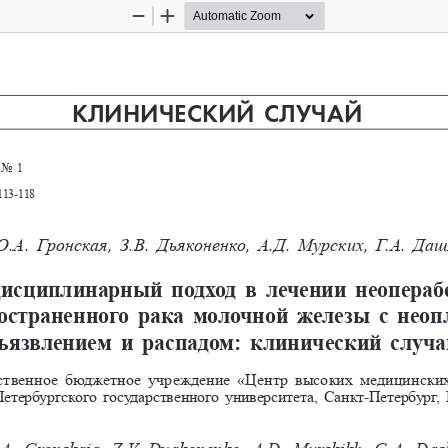
Zoom
Zoom
Out
In
КЛИНИЧЕСКИЙ СЛУЧАЙ
No 
1
113-118
.А. 
Гронская, З.В. 
Дьяконенко, А.Д. 
Мурских, Г.А. 
Даш
сциплинарный  подход  в  лечении  неопераб
страненного  рака  молочной  железы  с  нео
ъязвлением  и  распадом:  клинический  случ
рственное бюджетное учреждение «Центр высоких медицински
етербургского государственного университета, Санкт-Петербург,
.A.    Gronskaia, Z.V. 
Dyakonenko, A.D. 
Murskikh, G.A. 
Das