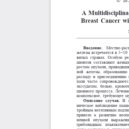
A  Multidisciplina
Breast  Cancer  wi
Введение.
  Местно-рас
−
железы встречается в 5
10
витых  странах.  Особую  р
циентов  составляют  женщ
ростом опухоли, приводящ
ной  железы,  образованию 
распаду и присоединению 
холи  часто  сопровождаются
экссудатом,  болью,  крово
ционного процесса. Лечени
комплексное, требующее м
Описание  случая. 
В  
ническое наблюдение паци
тройным негативным подтип
привело  к  развитию  неоп
ненной  опухоли  выраженн
грибовидным  изъязвлением
ским  распадом  и  синдромо