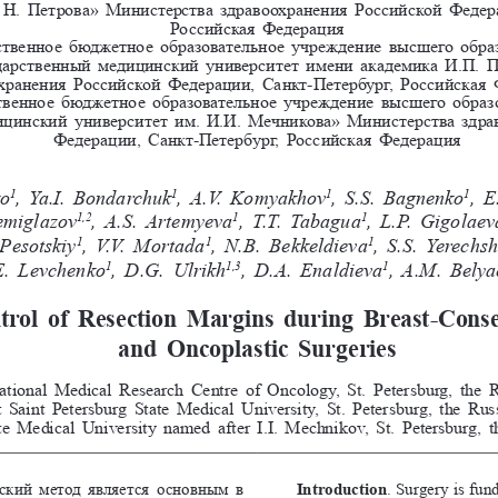
 
Н.   Петрова» Министерства здравоохранения Российской Феде
Российская Федерация
ственное бюджетное образовательное учреждение высшего обра
дарственный медицинский университет имени академика И.П. 
П
хранения Российской Федерации, Санкт-Петербург, Российская
твенное бюджетное образовательное учреждение высшего образ
ицинский университет им. 
И.И. 
Мечникова» Министерства здрав
Федерации, Санкт-Петербург, Российская Федерация
rotko
, Ya.I. 
Bondarchuk
, A.V.     Komyakhov
, S.S.    Bagnenk
, E
1
1
1
1
   Semiglazov
, A.S.     Artemyeva
, T.T.    Tabagua
, L.P.     Gig
1,2
1
1
     Pesotskiy
, V.V.    Mortada
, N.B. 
Bekkeldieva
, S.S.    Yer
1
1
1
.E.     Levchenko
, D.G. 
Ulrikh
, D.A. 
Enaldieva
, A.M. 
Belya
1
1,3
1
trol of Resection Margins during Breast-Cons
and Oncoplastic Surgeries 
tional Medical Research Centre of Oncology, St. Petersburg, the R
t Saint Petersburg State Medical University, St. Petersburg, the Rus
e Medical University named after I.I. Mechnikov, St. Petersburg, t
кий  метод  является  основным  в 
Introduction
. Surgery is fun