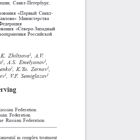
рации, Санкт-Петербург, 
зования «Первый Санкт-
авлова» Министерства 
 Федерация
ования «Северо-Западный 
оохранения Российской 
o
.K. 
Zhiltsova
, A.V. 
1
olaeva
, A.S.     Emelyanov
, 
1
1
echshenko
, K.Yu. 
Zernov
, 
1
1
ev
, V.F.    Semiglazov
1
1
erving
ussian Federation
sian Federation
he Russian Federation
damental in complex treatment 