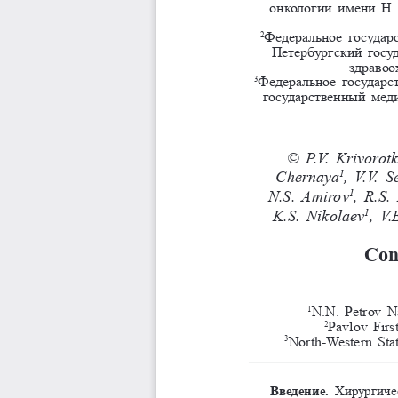
онкологии имени Н.
Федеральное государ
2
Петербургский госу
здравоо
Федеральное государс
3
государственный мед
©
P.V.   Krivo
Chernaya
, V.V. 
1
N.S.    Amirov
, R.S.
1
K.S.    Nikolaev
, V
1
Con
N.N. Petrov Na
1
Pavlov Firs
2
North-Western Stat
3
Введение. 
Хирургичес