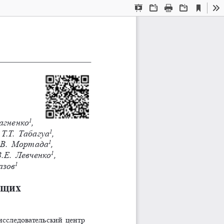
Current
Presentation
Open
Print
Download
To
View
Mode
агненко
,
1
 Т.Т.    Табагуа
,
1
В. 
Мортада
, 
1
В.Е. 
Левченко
,
1
азов
1
ющих
сследовательский центр 