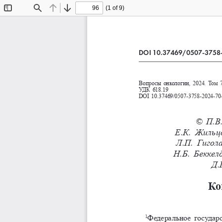
(1 of 9)
Toggle
Find
Previous
Next
Sidebar
DOI 10.37469/0507-3758
Вопросы онкологии, 2024. Том 7
УДК 618.19
DOI 10.37469/0507-3758-2024-70
© П.В.
Е.К.    Жи
Л.П.    Ги
Н.Б.    Бек
Д.
Ко
Федеральное государ
1