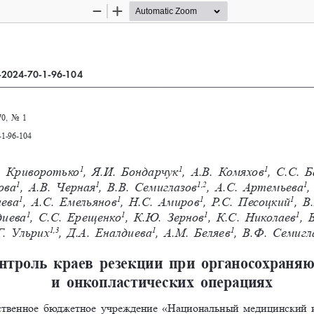
Zoom
Zoom
Out
In
-2024-70-1-96-104
0, No 
1
-1-96-104
 
Криворотько
, Я.И. 
Бондарчук
, А.В. 
Комяхов
, С.С. 
Б
1
1
1
льцова
, А.В. Черная
, В.В. 
Семиглазов
, А.С. 
Артемьева
,
1
1
1,2
1
голаева
, А.С. 
Емельянов
, Н.С. 
Амиров
, Р.С. 
Песоцкий
, В.
1
1
1
1
келдиева
, С.С. 
Ерещенко
, К.Ю. 
Зернов
, К.С. 
Николаев
, 
1
1
1
1
Г.    Ульрих
, Д.А. 
Еналдиева
, А.М. 
Беляев
, В.Ф. 
Семигл
1,3
1
1
нтроль краев резекции при органосохраня
и онкопластических операциях
ственное бюджетное учреждение «Национальный медицинский и