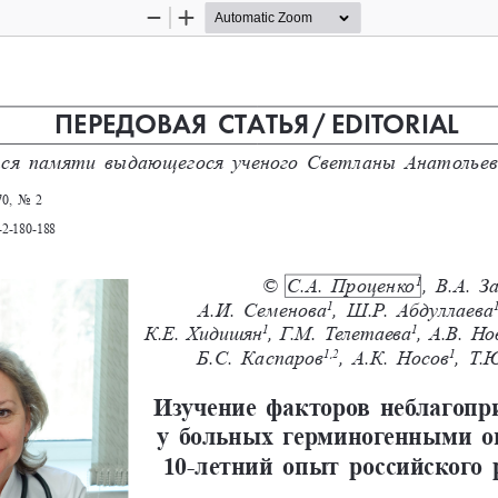
Zoom
Zoom
Out
In
ПЕРЕДОВАЯ СТАТЬЯ 
/ 
EDITORIAL
ся памяти выдающегося ученого Светланы Анатолье
0, No 
2
-2-180-188
© С.А. 
Проценко
, В.А. 
З
1
А.И.    Семенова
, Ш.Р. 
Абдуллаева
1
К.Е.    Хидишян
, Г.М. 
Телетаева
, А.В.  
1
1
Б.С.    Каспаров
, А.К. 
Носов
, Т.Ю
1,2
1
Изучение факторов неблагопри
у больных герминогенными о
10-летний опыт poccийского 