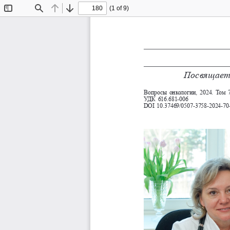
(1 of 9)
Toggle
Find
Previous
Next
Sidebar
Посвящает
Вопросы онкологии, 2024. Том 7
УДК 
616.681-006
DOI 10.37469/0507-3758-2024-70