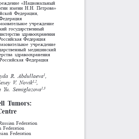
чреждение «Национальный 
огии имени Н.Н. 
Петрова» 
йской Федерации, 
 Федерация
азовательное учреждение 
кий государственный 
истерства здравоохранения 
Российская Федерация
азовательное учреждение 
дарственный медицинский 
рства здравоохранения 
 Российская Федерация
yda 
R.  Abdullaeva
, 
1
lexey 
V.  Novik
,    
1,2
a 
Yu.   Semiglazova
1,3
ll Tumors:
Centre
Russian Federation
n Federation
sian Federation