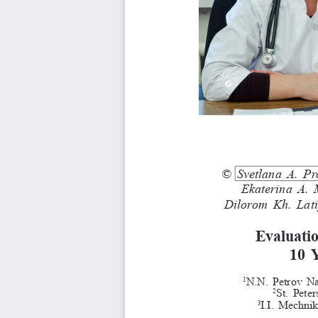
© Svetlana 
A.   
Ekaterina 
A. 
Dilorom 
Kh.   L
Evaluati
10 
N.N. Petrov Na
1
St. Peter
2
I.I. Mechni
3