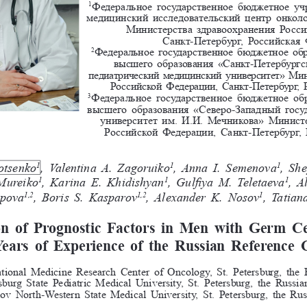
Федеральное государственное бюджетное у
1
медицинский исследовательский центр онкол
Министерства здравоохранения Росси
Санкт-Петербург, Российская
Федеральное государственное бюджетное обр
2
высшего образования «Санкт-Петербургс
педиатрический медицинский университет» Мин
Российской Федерации, Санкт-Петербург, 
Федеральное государственное бюджетное обр
3
высшего образования «Северо-Западный госу
университет им. И.И. Мечникова» Министе
Российской Федерации, Санкт-Петербург,
Protsenko
, Valentina 
A.   Zagoruiko
, Anna 
I.  Semenova
, She
1
1
1
  Mureiko
, Karina 
E.   Khidishyan
, Gulfiya 
M.   Teletaeva
, A
1
1
1
atipova
, Boris 
S.  Kasparov
, Alexander 
K.   Nosov
, Tatian
1,2
1,2
1
on of Prognostic Factors in Men with Germ Ce
Years of Experience of the Russian Reference 
tional Medicine Research Center of Oncology, St. Petersburg, the 
sburg State Pediatric Medical University, St. Petersburg, the Russia
kov North-Western State Medical University, St. Petersburg, the Rus