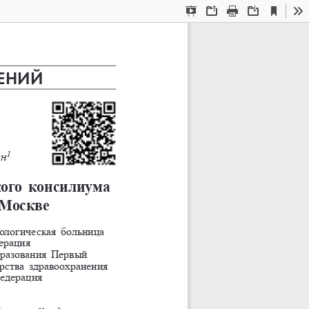
Current
Presentation
Open
Print
Download
To
View
Mode
ЕНИЙ
ин
1
ого  консилиума 
 Москве
ологическая больница 
едерация
бразования Первый 
ства здравоохранения 
едерация