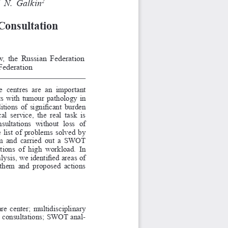
 
N.   Galkin
2
 Consultation
 the Russian Federation 
Federation
  centres  are  an  important 
nts with tumour pathology in 
itions of significant burden 
l  service,  the  real  task  is 
sultations  without  loss  of 
e list of problems solved by 
am and carried out a SWOT 
tions  of  high  workload.  In 
ysis, we identified areas of 
 them  and  proposed  actions 
re center; multidisciplinary 
e consultations; SWOT anal
-