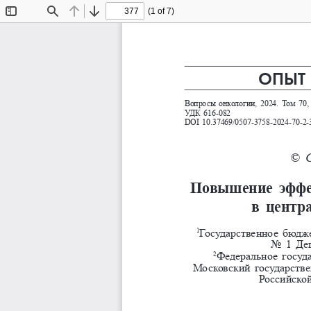
(1 of 7)
Toggle
Find
Previous
Next
Sidebar
ОПЫТ
Вопросы онкологии, 2024. Том 70, 
УДК 
616-082
DOI 10.37469/0507-3758-2024-70-2-
© С
Повышение  эффек
в  центр
Государственное бюдже
1
No   1 
Федеральное госуд
2
Московский государств
Российско