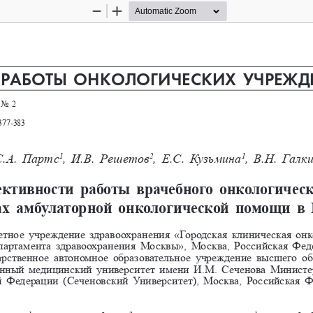
Zoom
Zoom
Out
In
 РАБОТЫ ОНКОЛОГИЧЕСКИХ УЧРЕЖД
No 
2
377-383
.А. 
Партс
, И.В. 
Решетов
, Е.С. 
Кузьмина
, В.Н. 
Галк
1
2
1
тивности  работы  врачебного  онкологическ
ах  амбулаторной  онкологической  помощи  в 
тное учреждение здравоохранения «Городская клиническая онк
Департамента здравоохранения Москвы», Москва, Российская Ф
арственное автономное образовательное учреждение высшего о
енный медицинский университет имени И.М. 
Сеченова Министер
й Федерации (Сеченовский Университет), Москва, Российская Ф