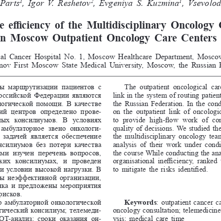
   Parts
, Igor 
V.  Reshetov
, Evgeniya 
S.  Kuzmina
, Vsevolod
1
2
1
  efficiency  of  the  Multidisciplinary  Oncology 
in  Moscow  Outpatient  Oncology  Care  Centers
l Cancer Hospital No. 1, Moscow Healthcare Department, Moscow,
nov First Moscow State Medical University, Moscow, the Russian 
ы  маршрутизации  пациентов  с 
The  outpatient  oncological  care
оссийской Федерации являются 
link in the system of routing patie
огической помощи. В качестве 
the Russian Federation. In the cond
ий  центров  определено  прове
-
on  the  outpatient  link  of  oncologica
ых  консилиумов.  В  условиях 
to  provide  high-flow  work  of  con
 амбулаторное  звено  онкологи
-
quality of decisions. We studied th
 задачей  является  обеспечение 
the multidisciplinary oncology te
силиумов  без  потери  качества 
analysis  of  their  work  under  condi
и  изучен  перечень  вопросов, 
the course While conducting the anal
их  консилиумах,  и  проведен 
organisational  inefficiency,  ranked 
и условии высокой нагрузки. В 
to mitigate the risks identified.
ы неэффективной организации, 
нка и предложены мероприятия 
исков.
р амбулаторной онкологической 
Keywords
: outpatient cancer ca
гический консилиум; телемеди
-
oncology consultation; telemedicin
O
T-анализ;  сроки  оказания  он
-
ysis; medical care time