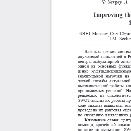
© Sergey 
A.
Improving  the
SBHI Moscow City Clinica
1
I.M. Seche
2
Важным  звеном  систем
опухолевой патологией в Р
центры амбулаторной онкол
одной  из  основных  функц
дение  мультидисциплинарн
значительной  нагрузки  на 
ческой  службы  актуальной 
высокопоточной  работы  кон
принимаемых  решений.  Нам
решаемых  на  онкологическ
SW
O
T-анализ их работы пр
ходе анализа выявлены зон
проведена их ранговая оце
по снижению выявленных р
Ключевые  слова: 
цент
помощи; врачебный онколо
цинские  консультации;  SW