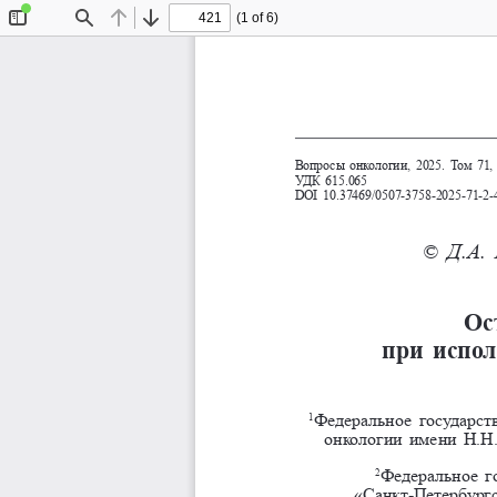
(1 of 6)
Toggle
Find
Previous
Next
Sidebar
Вопросы онкологии, 2025. Том 71,
УДК 615.065
DOI 10.37469/0507-3758-2025-71-2-
 Д.А.
©
Ос
при испол
Федеральное государст
1
онкологии имени Н.Н.
Федеральное г
2
«Санкт-Петербург