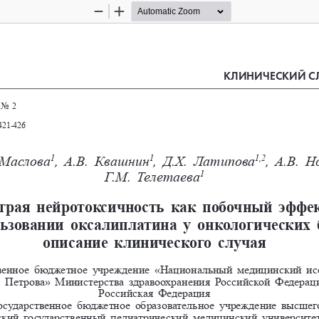
Zoom
Zoom
Out
In
••
 No 2
421-426
 Маслова
, А.В. Квашнин
, Д.Х. Латипова
, А.В. Н
1
1
1,2
Г.М. Телетаева
1
трая нейротоксичность как побочный эффе
ьзовании оксалиплатина у онкологических 
описание клинического случая
венное бюджетное учреждение «Национальный медицинский исс
 Петрова» Министерства здравоохранения Российской Федераци
Российская Федерация
осударственное бюджетное образовательное учреждение высшег
ский государственный педиатрический медицинский университе