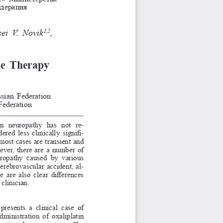
едерация
sei V. Novik
,
1,2
ne Therapy
sian Federation
Federation
in  neuropathy  has  not  re
-
red less clinically signifi
-
most cases are transient and 
ever, there are a number of 
uropathy  caused  by  various 
erebrovascular accident, al
-
e are also clear differences 
clinician.
 presents  a  clinical  case  of 
administration of oxaliplatin 