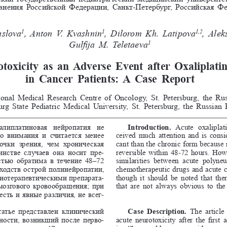
анения Российской Федерации, Санкт-Петербург, Российская Ф
slova
, Anton V. Kvashnin
, Dilorom Kh. Latipova
, Alek
1
1
1,2
Gulfija M. Teletaeva
1
toxicity as an Adverse Event after Oxaliplati
in Cancer Patients: A Case Report
onal Medical Research Centre of Oncology, St. Petersburg, the Rus
urg State Pediatric Medical University, St. Petersburg, the Russian 
алиплатиновая  нейропатия  не 
Introduction.
  Acute  oxaliplat
о  внимания  и  считается  менее 
ceived much attention and is conside
очки  зрения,  чем  хроническая 
cant than the chronic form because 
нстве  случаев  она  носит  пре
-
reversible within 48-72 hours. How
тью обратима в течение 48–72 
similarities  between  acute  polyne
ходств острой полинейропатии, 
chemotherapeutic drugs and acute c
иотерапевтическими препарата
-
though it should be noted that ther
озгового кровообращения; при 
that are not always obvious to the 
есть и явные различия, не всег
-
татье представлен клинический 
Case  Description.
 The  article 
ности, возникший после перво
-
acute neurotoxicity after the first 