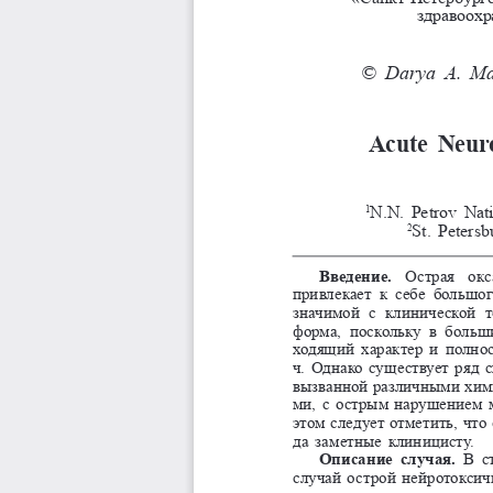
здравоохр
© Darya A. Ma
Acute Neuro
N.N. Petrov Nati
1
St. Petersb
2
Введение. 
Острая  окс
привлекает  к  себе  большог
значимой  с  клинической  т
форма,  поскольку  в  больши
ходящий характер и полнос
ч. Однако существует ряд с
вызванной различными хим
ми, с острым нарушением м
этом следует отметить, что 
да заметные клиницисту. 
Описание случая. 
В с
случай острой нейротоксич