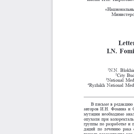
«Национальн
Министерс
Lette
I.N. Fom
N.N. Blokhi
1
City Bu
2
National Medi
3
Ryzhikh National Medi
4
В письме в редакцию 
авторов И.Н. 
Фомина и С
мутации необходимо анал
опухоли при колоректаль
группы по разработке и 
даций  по  лечению  рака 
торами рассмотрены как 