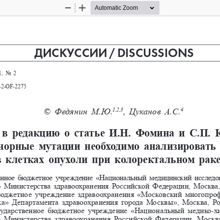
Zoom
Zoom
Out
In
ДИСКУССИИ / DISCUSSIONS
, No 2
-2-OF-2275
© Федянин М.Ю.
, Цуканов А.С.
1,2,3
4
в редакцию о статье И.Н. Фомина и С.П. 
орные мутации необходимо анализировать 
в клетках опухоли при колоректальном рак
енное бюджетное учреждение «Национальный медицинский исследов
 Министерства здравоохранения Российской Федерации, Москва,
юджетное 
учреждение 
здравоохранения «Московский многопро
а» Департамента здравоохранения города Москвы», Москва, Ро
сударственное бюджетное учреждение «Национальный 
медико-х
 Министерства здравоохранения Российской Федерации, Москва