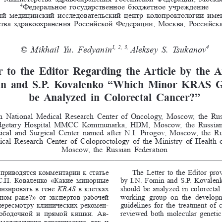
Федеральное государственное бюджетное учреждение 
4
ый 
медицинский 
исследовательский 
центр     колопроктологи
тва здравоохранения Российской Федерации, Москва, Российск
© 
Mikhail Yu. Fedyanin
Aleksey S. Tsukanov
1,  2,  3,  
4
r to the Editor Regarding the Article by the A
in and S.P. Kovalenko “Which Minor KRAS G
be Analyzed in Colorectal Cancer?”
n National Medical Research Center of Oncology, Moscow, the Rus
dgetary Hospital MMCC Kommunarka, HDM, Moscow, the Russian 
cal and Surgical Center named after N.I. 
Pirogov, Moscow, the Ru
cal Research Center of Coloproctology of the Ministry of Health o
Moscow, the Russian Federation
приводятся комментарии к статье 
The Letter to the Editor pro
.П. 
Коваленко «Какие минорные 
by I.N. 
Fomin and S.P. 
Kovalen
изировать в гене 
KRAS 
в клетках 
should be analyzed in colorectal
ном раке?» от экспертов рабочей 
working  group  on  the  developme
пересмотру клинических рекомен
-
guidelines for the treatment of c
 ободочной  и  прямой  кишки.  Ав
-
reviewed both molecular genetic 
молекулярно-генетические, так и 