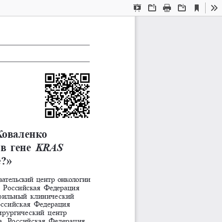
Current
Presentation
Open
Print
Download
To
View
Mode
Коваленко
в гене 
KRAS
е?»
ательский центр онкологии 
 Российская Федерация 
фильный клинический
ссийская Федерация 
ирургический 
центр
, Российская Федерация 