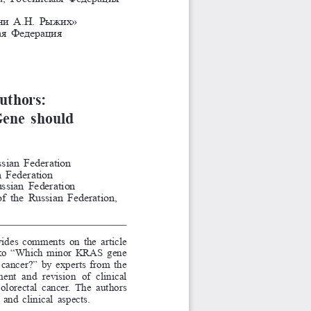
и имени 
А.Н.    Рыжих»
ая Федерация 
uthors:
ene should
sian Federation
Federation
ssian Federation
f the Russian Federation, 
vides comments on the article 
ko “Which minor KRAS gene 
 cancer?” by experts from the 
nt  and  revision  of  clinical 
olorectal cancer. The authors 
and clinical aspects.