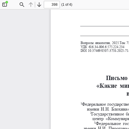
(1 of 4)
Toggle
Find
Previous
Next
Sidebar
Вопросы онкологии, 2025.Том 71
УДК 616.34-006.6:575.224.234
DOI 10.37469/0507-3758-2025-71
Письмо 
«Какие мин
Федеральное государств
1
имени Н.Н. Блохина»
Государственное 
б
2
центр «Коммунарк
Федеральное го
3
имени Н.И. Пирогова»