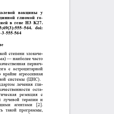
олевой  вакцины  у 
-
единной  глиомой  го
ией  в  гене  H3  K27. 
69(3):555–564.  doi: 
-3-555-564
ие
ой степени злокаче-
ма) 
— наиболее часто 
качественная первич-
зга  с  астроцитарной 
  крайне  агрессивная 
ной системы (ЦНС).
ндартом  лечения  гли-
качественности  оста-
ическая  резекция  с 
 лучевой  терапии  и 
ими  агентами  [2]. 
ь  такой  программы, 