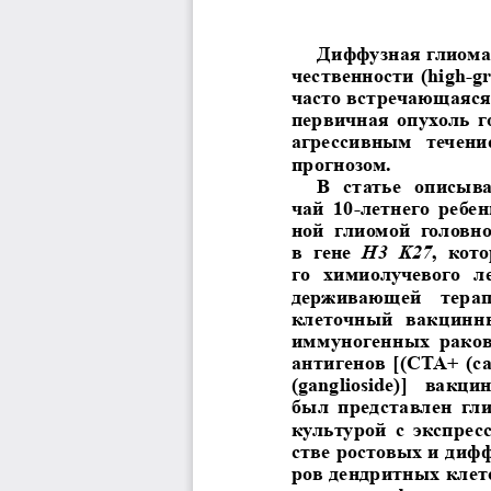
Диффузная глиома
чественности  (high-gr
часто встречающаяся
первичная  опухоль  го
агрессивным  течени
прогнозом.
В  статье  описыв
чай  10-летнего  ребе
ной  глиомой  головно
в  гене 
H3  K27
,  кот
го  химиолучевого  ле
держивающей   терапи
клеточный  вакцинны
иммуногенных  раков
антигенов  [(CTA+  (can
(ganglioside)]   вакци
был  представлен  гл
культурой  с  экспресс
стве ростовых и диф
ров дендритных клет