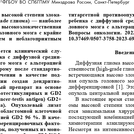
ФГБОУ ВО СПбГПМУ Минздрава России, Санкт-Петербург
2
-
 высокой степени злока
титаргетной  противоопух
ade  глиома) 
—  наиболее 
ребенка  с  диффузной  ср
 высокозлокачественная 
ловного  мозга  с  альтерац
ловного  мозга  с  крайне 
Вопросы  онкологии.  2023;
ем  и  неблагоприятным 
10.37469/0507-3758-2023-69
-
ается  клинический  слу
Введен
-
нка  с  диффузной  средин
Диффузная глиома высок
го  мозга  с  альтерацией 
-
ственности (high-grade глио
орому  после  стандартно
-
встречающаяся высоко зло
чения  в  качестве  под
-
ная  опухоль  головного  мо
и   создан   дендритно
дифференцировкой  [1].  Это
й  препарат  на  основе 
опухоль центральной нерв
отестикулярных  и  GD2 
В  настоящее  время  ста
cer-testis  antigen)  GD2+ 
омы  высокой  степени  зло
на).   Опухолевый   лизат 
ется  максимальная  хирург
иобластомной  клеточной 
-
последующей  комбинацией 
ией  GD2  96 
%.  В  каче
-
химиотерапии  алкилирующ
ференцировочных факто
-
Несмотря  на  интенсивност
ок, полученных из моно