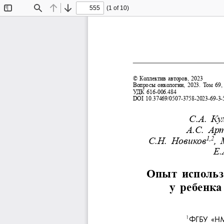
(1 of 10)
Toggle
Find
Previous
Next
Sidebar
© Коллектив авторов, 2023
Вопросы онкологии, 2023. Том 69, 
УДК 616-006.484
DOI 10.37469/0507-3758-2023-69-3-
С.А. Ку
А.С. Ар
С.Н. Новиков
, 
1,2
Е.
Опыт  использ
у  ребенка
ФГБУ «НМ
1