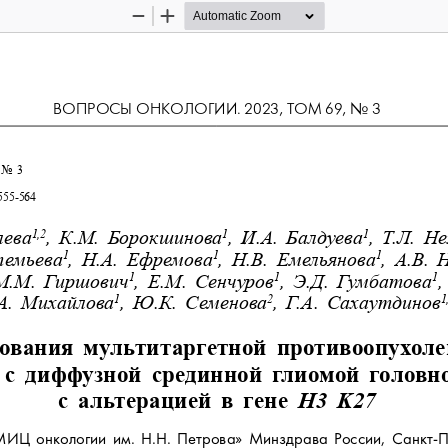
Zoom
Zoom
Out
In
ВОПРОСЫ ОНКОЛОГИИ. 2023, ТОМ 69, No 3
No 
3
555-564
лева
,  К.М. Борокшинова
,  И.А. Балдуева
,  Т.Л. Н
1,2
1
1
темьева
,  Н.А. Ефремова
,  Н.В. Емельянова
,  А.В.
1
1
1
 М.М. Гиршович
,  Е.М. Сенчуров
,  Э.Д. Гумбатова
,
1
1
1
А. Михайлова
,  Ю.К. Семенова
,  Г.А. Сахаутдинов
1
2
1
ования  мультитаргетной  противоопухоле
  с  диффузной  срединной  глиомой  головно
с  альтерацией  в  гене 
H3  K27
ИЦ онкологии им. Н.Н. Петрова» Минздрава России, Санкт-П