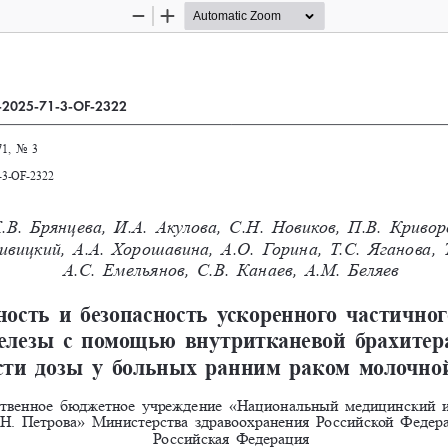
Zoom
Zoom
Out
In
-2025-71-3-OF-2322
1, No 
3
-3-OF-2322
В. 
Брянцева, И.А. 
Акулова, С.Н. 
Новиков, П.В. 
Кривор
рживицкий, А.А. 
Хорошавина, А.О. 
Горина, Т.С. 
Яганова, Т
А.С.    Емельянов, С.В. 
Канаев, А.М. 
Беляев
сть  и  безопасность  ускоренного  частичног
елезы  с  помощью  внутритканевой  брахитер
и  дозы  у  больных  ранним  раком  молочно
ственное бюджетное учреждение «Национальный медицинский ис
Н. 
Петрова» Министерства здравоохранения Российской Федерац
Российская Федерация