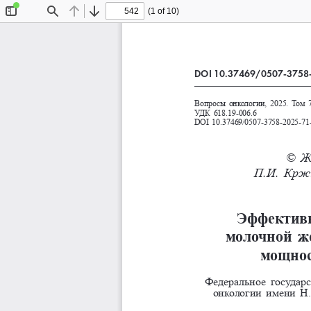
(1 of 10)
Toggle
Find
Previous
Next
Sidebar
DOI 10.37469/0507-3758
Вопросы онкологии, 2025. Том 7
УДК 
618.19
-006.6
DOI 10.37469/0507-3758-2025-71
© Ж.
П.И.    К
Эффективно
молочной  ж
мощност
Федеральное государ
онкологии имени 
Н.