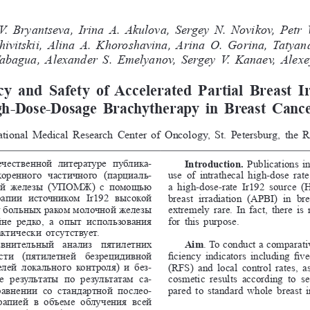
V.  Bryantseva, Irina 
A.  Akulova, Sergey 
N.   Novikov, Pet
  Krzhivitskii, Аlina 
А.   Khoroshavina, Arina 
O.   Gorina, Taty
 Tabagua, Alexander 
S.  Emelyanov, Sergey 
V.  Kanaev, Alex
cy  and  Safety  of  Accelerated  Partial  Breast  
gh-Dose-Dosage  Brachytherapy  in  Breast  Cance
tional Medical Research Center of Oncology, St. Petersburg, the R
течественной  литературе  публика
-
Introduction. 
Publications in
коренного  частичного  (парциаль
-
use  of  intrathecal  high-dose  ra
ой  железы  (УПОМЖ)  с  помощью 
a  high-dose-rate  Ir192  source  (
апии  источником  Ir192  высокой 
breast  irradiation  (APBI)  in  bre
 больных раком молочной железы 
extremely rare. In fact, there i
е  редко,  а  опыт  использования 
for this purpose.
тически отсутствует.
авнительный  анализ  пятилетних 
Aim
. To conduct a comparativ
сти  (пятилетней  безрецидивной 
ficiency indicators including five
лей  локального  контроля)  и  без
-
(RFS)  and  local  control  rates,  as
  результаты  по  результатам  са
-
cosmetic  results  according  to  
внении  со  стандартной  послео
-
pared to standard whole breast i
апией  в  объеме  облучения  всей 