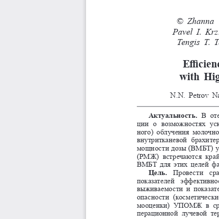
© Zhanna 
Pavel     I.
Tengis 
T. 
Efficien
with  Hi
N.N. Petrov Na
Актуальность.
  В  о
ции  о  возможностях  ус
ного)  облучения  молочн
внутритканевой  брахитер
мощности дозы (ВМБТ) у
(РМЖ)  встречаются  крайн
ВМБТ для этих целей фак
Цель.
  Провести  ср
показателей  эффективно
выживаемости  и  показате
опасности  (косметические
мооценки)  УПОМЖ  в  сра
перационной  лучевой  тер