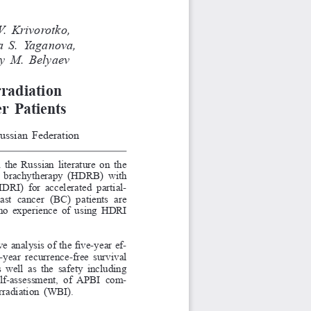
r 
V.  Krivorotko, 
ana 
S.  Yaganova, 
ey 
M.   Belyaev
Irradiation
r  Patients
ussian Federation
 the Russian literature on the 
te  brachytherapy  (HDRB)  with 
HDRI)  for  accelerated  partial-
ast  cancer  (BC)  patients  are 
s no experience of using HDRI 
e analysis of the five-year ef
-
-year recurrence-free survival 
  well  as  the  safety  including 
self-assessment,  of  APBI  com
-
rradiation (WBI).