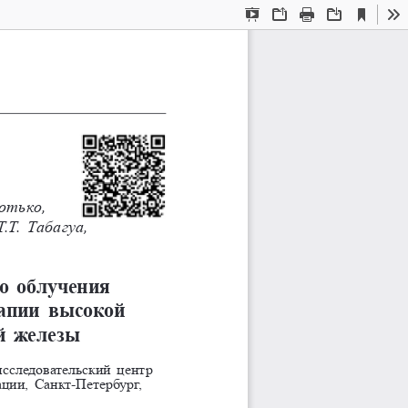
Current
Presentation
Open
Print
Download
To
View
Mode
отько,
.Т. 
Табагуа,
о  облучения
апии  высокой 
й  железы
следовательский центр 
ии, Санкт-Петербург, 