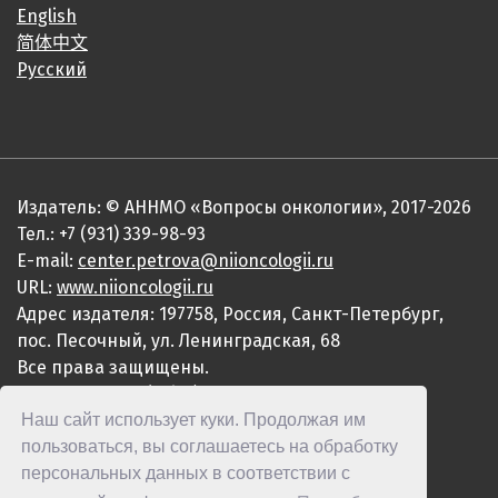
English
简体中文
Русский
Издатель: © АННМО «Вопросы онкологии», 2017-2026
Тел.: +7 (931) 339-98-93
E-mail:
center.petrova@niioncologii.ru
URL:
www.niioncologii.ru
Адрес издателя: 197758, Россия, Санкт-Петербург,
пос. Песочный, ул. Ленинградская, 68
Все права защищены.
ISSN 0507-3758 (Print)
Наш сайт использует куки. Продолжая им
ISSN 2949-4915 (Online)
пользоваться, вы соглашаетесь на обработку
персональных данных в соответствии с