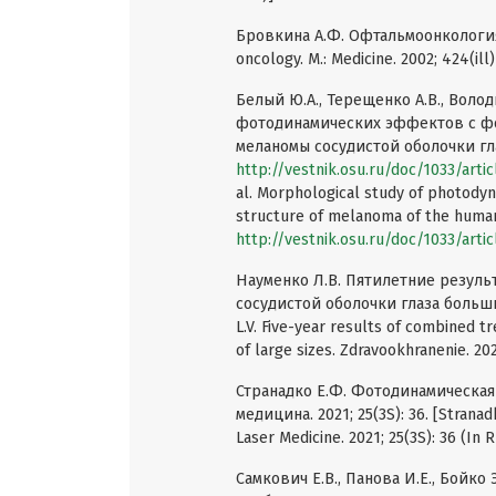
Бровкина А.Ф. Офтальмоонкология. 
oncology. M.: Medicine. 2002; 424(ill)
Белый Ю.А., Терещенко А.В., Волод
фотодинамических эффектов с фо
меланомы сосудистой оболочки глаз
http://vestnik.osu.ru/doc/1033/arti
al. Morphological study of photodyn
structure of melanoma of the human 
http://vestnik.osu.ru/doc/1033/arti
Науменко Л.В. Пятилетние резуль
сосудистой оболочки глаза больши
L.V. Five-year results of combined 
of large sizes. Zdravookhranenie. 2021
Странадко Е.Ф. Фотодинамическая
медицина. 2021; 25(3S): 36. [Strana
Laser Medicine. 2021; 25(3S): 36 (In R
Самкович Е.В., Панова И.Е., Бойко