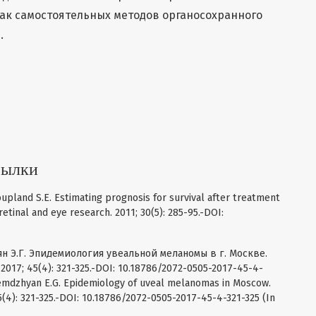
как самостоятельных методов органосохранного
.
сылки
Coupland S.E. Estimating prognosis for survival after treatment
etinal and eye research. 2011; 30(5): 285-95.-DOI:
ян Э.Г. Эпидемиология увеальной меланомы в г. Москве.
17; 45(4): 321-325.-DOI: 10.18786/2072-0505-2017-45-4-
, Gemdzhyan E.G. Epidemiology of uveal melanomas in Moscow.
5(4): 321-325.-DOI: 10.18786/2072-0505-2017-45-4-321-325 (In