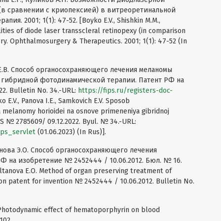
(в сравнении с криопексией) в витреоретинальной
я. 2001; 1(1): 47-52. [Boyko E.V., Shishkin M.M.,
lities of diode laser transscleral retinopexy (in comparison
ery. Ophthalmosurgery & Therapeutics. 2001; 1(1): 47-52 (In
ч Е.В. Способ органосохраняющего лечения меланомы
 гибридной фотодинамической терапии. Патент РФ на
2. Bulletin No. 34.-URL:
https://fips.ru/registers-doc-
o E.V., Panova I.E., Samkovich E.V. Sposob
melanomy horioidei na osnove primeneniya gibridnoj
US № 2785609/ 09.12.2022. Byul. № 34.-URL:
fips_servlet
(01.06.2023) (In Rus)].
танова Э.О. Способ органосохраняющего лечения
Ф на изобретение № 2452444 / 10.06.2012. Бюл. № 16.
Sultanova E.O. Method of organ preserving treatment of
ion patent for invention № 2452444 / 10.06.2012. Bulletin No.
.J. Photodynamic effect of hematoporphyrin on blood
102.