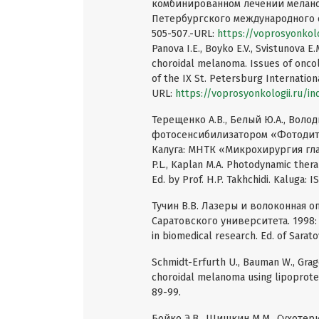
комбинированном лечении мелано
Петербургского международного о
505-507.-URL:
https://voprosyonkolo
Panova I.E., Boyko E.V., Svistunova
choroidal melanoma. Issues of onco
of the IX St. Petersburg Internation
URL:
https://voprosyonkologii.ru/i
Терещенко А.В., Белый Ю.А., Волод
фотосенсибилизатором «Фотодитаз
Калуга: МНТК «Микрохирургия глаза».
P.L., Kaplan M.A. Photodynamic ther
Ed. by Prof. H.P. Takhchidi. Kaluga: I
Тучин В.В. Лазеры и волоконная о
Саратовского университета. 1998: 38
in biomedical research. Ed. of Sarato
Schmidt-Erfurth U., Bauman W., Grag
choroidal melanoma using lipoprote
89-99.
Бойко Э.В., Шишкин М.М., Сухотер