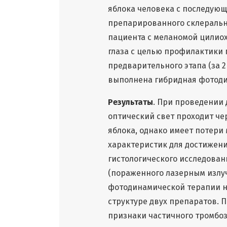
яблока человека с последую
препарированного склерально
пациента с меланомой цилиох
глаза с целью профилактики 
предварительного этапа (за 2
выполнена гибридная фотоди
Результаты
. При проведении 
оптический свет проходит че
яблока, однако имеет потери
характеристик для достижени
гистологического исследова
(пораженного лазерным излуч
фотодинамической терапии н
структуре двух препаратов. 
признаки частичного тромбо