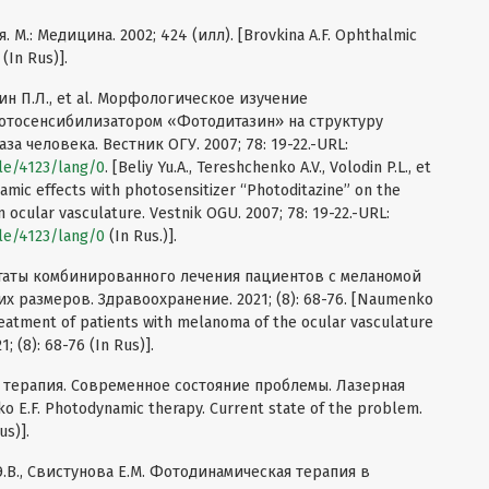
М.: Медицина. 2002; 424 (илл). [Brovkina A.F. Ophthalmic
 (In Rus)].
ин П.Л., et al. Морфологическое изучение
тосенсибилизатором «Фотодитазин» на структуру
а человека. Вестник ОГУ. 2007; 78: 19-22.-URL:
cle/4123/lang/0
. [Beliy Yu.A., Tereshchenko A.V., Volodin P.L., et
amic effects with photosensitizer “Photoditazine” on the
ocular vasculature. Vestnik OGU. 2007; 78: 19-22.-URL:
cle/4123/lang/0
(In Rus.)].
таты комбинированного лечения пациентов с меланомой
х размеров. Здравоохранение. 2021; (8): 68-76. [Naumenko
treatment of patients with melanoma of the ocular vasculature
; (8): 68-76 (In Rus)].
 терапия. Современное состояние проблемы. Лазерная
dko E.F. Photodynamic therapy. Current state of the problem.
us)].
 Э.В., Свистунова Е.М. Фотодинамическая терапия в