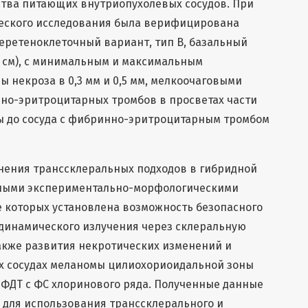
ства питающих внутриопухолевых сосудов. При
еского исследования была верифицирована
еретеноклеточный вариант, тип В, базальный
,7 см), с минимальным и максимальным
ы некроза в 0,3 мм и 0,5 мм, мелкоочаговыми
но-эритроцитарных тромбов в просветах части
ры до сосуда с фибринно-эритроцитарным тромбом
нения транссклеральных подходов в гибридной
ными экспериментально-морфологическими
е которых установлена возможность безопасного
динамического излучения через склеральную
 также развития некротических изменений и
х сосудах меланомы цилиохориоидальной зоны
 ФДТ с ФС хлоринового ряда. Полученные данные
 для использования транссклерального и