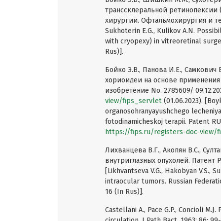
транссклеральной ретинопексии 
хирургии. Офтальмохирургия и терапи
Sukhoterin E.G., Kulikov A.N. Possibi
with cryopexy) in vitreoretinal surg
Rus)].
Бойко Э.В., Панова И.Е., Самкови
хориоидеи на основе применения
изобретение No. 2785609/ 09.12.202
view/fips_servlet
(01.06.2023). [Boyk
organosohranyayushchego lecheniya 
fotodinamicheskoj terapii. Patent R
https://fips.ru/registers-doc-view/
Лихванцева В.Г., Акопян В.С., Сул
внутриглазных опухолей. Патент Р
[Likhvantseva V.G., Hakobyan V.S., 
intraocular tumors. Russian Federat
16 (In Rus)].
Castellani A., Pace G.P., Concioli M
circulation. J Path Bact. 1963; 86: 99-