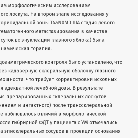
щим морфологическим исследованием
го лоскута. На втором этапе исследования у
ориоидальной зоны T4aN0M0 IIIA стадия левого
гематогенного метастазирования в качестве
 суток до энуклеации глазного яблока) была
намическая терапия.
дозиметрического контроля было установлено, что
рез кадаверную склеральную оболочку глазного
 мощности, что требует корректировки исходных
я адекватной лечебной дозы. В результате
ния препарированных склеральных лоскутов
ением и интактного) после транссклеральной
е наблюдалось отличий в морфологической
После гибридной ФДТ у пациента с УМ отмечались
за эписклеральных сосудов в проекции основания