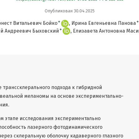
Опубликован 30.04.2025
+
+
рнест Витальевич Бойко
Ирина Евгеньевна Панова
+
й Андреевич Быховский
Елизавета Антоновна Мас
е транссклерального подхода к гибридной
веальной меланомы на основе экспериментально-
ния.
ом этапе исследования экспериментально
особность лазерного фотодинамического
ерез склеральную оболочку кадаверного глазного