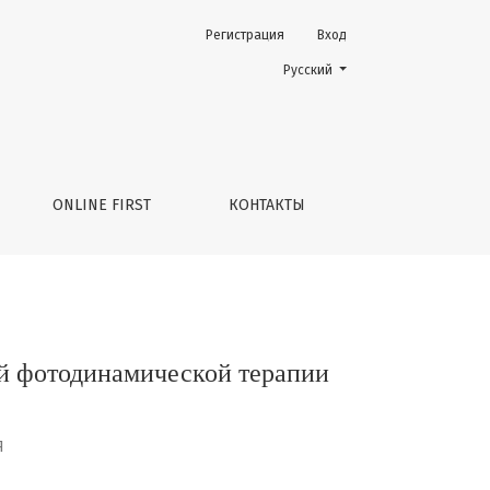
Регистрация
Вход
пии увеальной меланомы
Change the language. The current 
Русский
ONLINE FIRST
КОНТАКТЫ
й фотодинамической терапии
Я