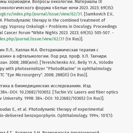
мы хориоидеи. Вопросы онкологии. Материалы IX
нкологического форума «Белые ночи 2023. 2023; 69(3S):
gii.ru/index.php/journal/issue/view/62/31
. [Samkovich E.V.,
 E.M. Photodynamic therapy in the combined treatment of
logy. Voprosy Onkologii = Problems in Oncology. Proceedings
al Cancer Forum "White Nights 2023. 2023; 69(3S): 505-507. -
ndex.php/journal/issue/view/62/31
(In Rus)].
ин П.Л., Каплан М.А. Фотодинамическая терапия с
ин» в офтальмологии. Под ред. проф. Х.П. Тахчиди.
 2008; 288(илл). [Tereshchenko A.V., Beliy Yг.A., Volodin
apy with photosensitizer “Photoditazine” in ophthalmology.
STC “Eye Microsurgery”. 2008; 288(ill) (In Rus)].
птика в биомедицинских исследованиях. Изд.
4.-DOI: 10.23682/103652. [Tuchin V.V. Lasers and fiber optics
v University. 1998: 384.-DOI: 10.23682/103652 (In Rus)].
oudas E., et al. Photodynamic therapy of experimental
in-delivered benzoporphyrin. Ophthalmology. 1994; 101(1):
ина Е.Г., Куликов А.Н. Возможности диодлазерной