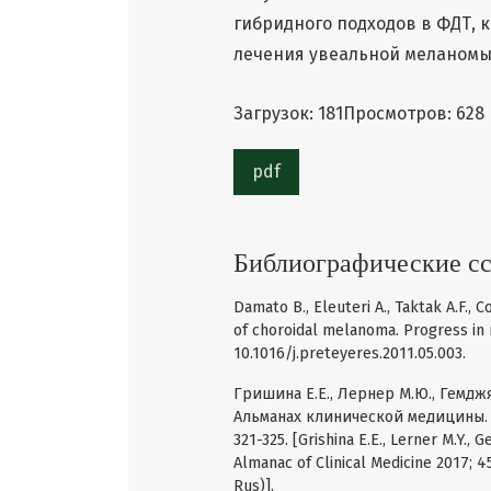
гибридного подходов в ФДТ, 
лечения увеальной меланомы
Загрузок: 181
Просмотров: 628
pdf
Библиографические с
Damato B., Eleuteri A., Taktak A.F., 
of choroidal melanoma. Progress in r
10.1016/j.preteyeres.2011.05.003.
Гришина Е.Е., Лернер М.Ю., Гемдж
Альманах клинической медицины. 20
321-325. [Grishina E.E., Lerner M.Y.
Almanac of Clinical Medicine 2017; 4
Rus)].