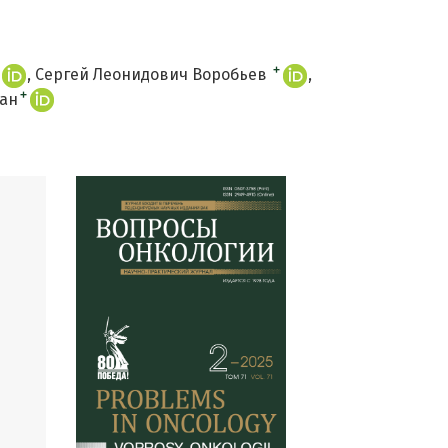
+
Сергей Леонидович Воробьев
+
иан