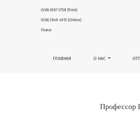
ISSN 0507-3758 (Print)
Профессор Гафтон Георгий Иванович (к 7
ISSN 2949-4915 (Online)
Поиск
ГЛАВНАЯ
О НАС
ОТ
Профессор Г