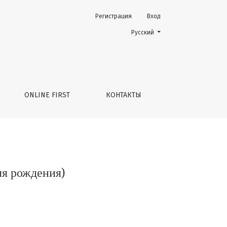
Регистрация
Вход
Change the language. The current 
Русский
ONLINE FIRST
КОНТАКТЫ
ля рождения)