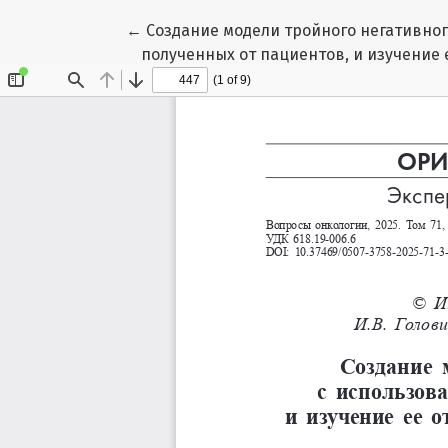
Вернуться к Подробностям о статье
←
Создание модели тройного негативно
полученных от пациентов, и изучение