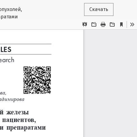
опухолей,
Скачать
аратами