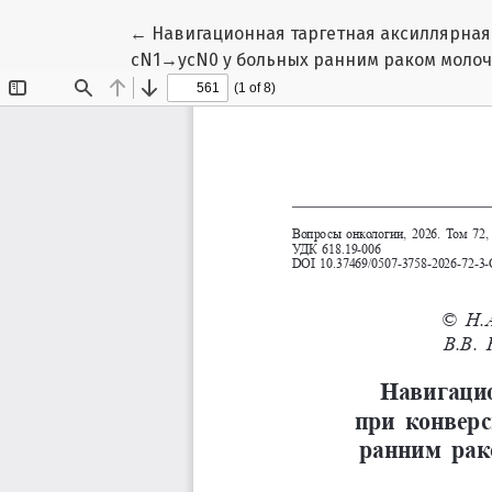
Вернуться к Подробностям о статье
←
Навигационная таргетная аксиллярная 
cN1→ycN0 у больных ранним раком молоч